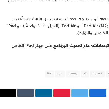
يمكنك الترقية إلى iPados 26 مع iPad Pro (M4) و iPad Pro 12.9 بوصة (الجيل الثالث ولاحقًا) ، و
iPad Pro 11 بوصة (الجيل الأول ولاحقًا) ، و iPad Air (M2) ، و iPad Air (الجيل الثالث ولاحقًا) ، و iPad
الإعدادات> عام تحديث البرنامج
على جهاز iPad الخاص
تسليط
تم
رسميا
على
هنا
فيسبوك
تويتر
بينتيريست
لينكدإن
Tumblr
البريد
الإلك