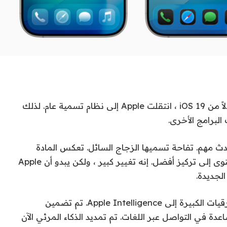
أول تغيير كبير هو مع كل تسمية البرامج. بدلاً من iOS 19 ، انتقلت Apple إلى نظام تسمية عام. لذلك
 مهم. تفاحة تسميها الزجاج السائل. تعكس المادة
الشفافة ويكسر البيئة المحيطة لجلب المحتوى إلى تركيز أفضل. إنه تغيير كبير ، ولكن يبدو أن Apple
لجديدة.
كما توقعت ، قامت شركة Apple ببعض الترقيات الكبيرة إلى Apple Intelligence. تم تضمين
FaceTi ورسائل للمساعدة في التواصل عبر اللغات. تم تمديد الذكاء المرئي الآن