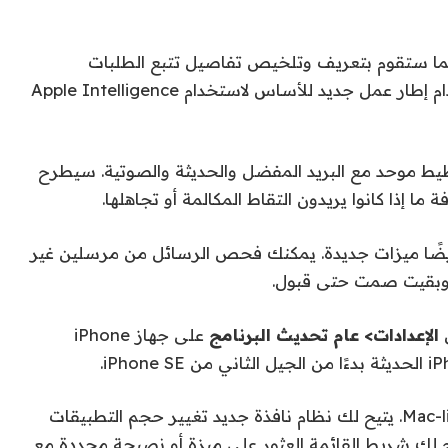
 كما ستقوم بتعريف وتلخيص تفاصيل تتبع الطلبات
المرسلة من التجار. يمكن للمطورين استخدام إطار عمل جديد للأساس لاستخدام Apple Intelligence
 من iPhone معرفة تخطيط موحد مع البريد المفضل والحديثة والصوتية. سيطرح
إذا كانوا يريدون التقاط المكالمة أو تجاهلها.
iP ، الرسائل ، هو أيضًا ميزات جديدة. يمكنك فحص الرسائل من مرسلين غير
بقيت صمت حتى قبول.
ى
الإعدادات> عام تحديث البرنامج
على جهاز iPhone
على جهاز iPad ، توقع المزيد من واجهة Mac-like. يتيح لك نظام نافذة جديد تغيير حجم التطبيقات
ح لك شريط القائمة العثور على ميزة أو نصيحة محددة مع