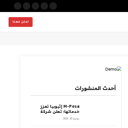
X
فيسبوك
الانستغرام
بينتيريست
فيميو
(Twitter)
اعلن معنا
أحدث المنشورات
M-Pesa إثيوبيا تعزز
خدماتها؛ تعلن شركة
Ethio Telecom عن
يوليو 30, 2026
نموها