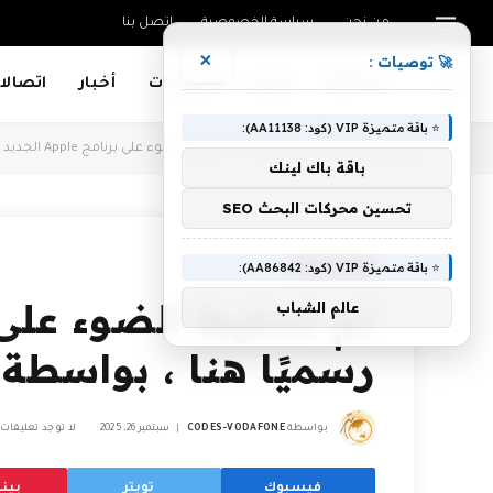
من نحن
سياسة الخصوصية
اتصل بنا
×
🚀 توصيات :
Mobiles
تقنية
تطبيقات
أخبار
اتصالا
⭐ باقة متميزة VIP (كود: AA11138):
أنت الآن تتصفح:
Home
»
تم تسليط الضوء على برنامج Apple الجديد رسميًا هنا ، بواسطة iOS 26
باقة باك لينك
تحسين محركات البحث SEO
⭐ باقة متميزة VIP (كود: AA86842):
APPLICATIONS
عالم الشباب
رسميًا هنا ، بواسطة iOS 26
بواسطة
CODES-VODAFONE
سبتمبر 26, 2025
لا توجد تعليقات
فيسبوك
تويتر
بين