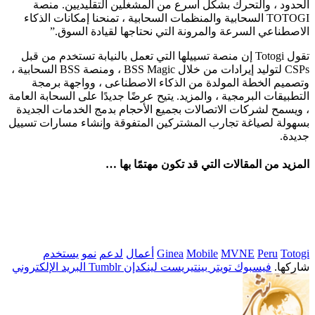
الحدود ، والتحرك بشكل أسرع من المشغلين التقليديين. منصة
TOTOGI السحابية والمنظمات السحابية ، تمنحنا إمكانات الذكاء
الاصطناعي السرعة والمرونة التي نحتاجها لقيادة السوق.”
تقول Totogi إن منصة تسييلها التي تعمل بالنيابة تستخدم من قبل
CSPs لتوليد إيرادات من خلال BSS Magic ، ومنصة BSS السحابية ،
وتصميم الخطة المولدة من الذكاء الاصطناعى ، وواجهة برمجة
التطبيقات البرمجية ، والمزيد. يتيح عرضًا جديدًا على السحابة العامة
، ويسمح لشركات الاتصالات بجميع الأحجام بدمج الخدمات الجديدة
بسهولة لصياغة تجارب المشتركين المتفوقة وإنشاء مسارات تسييل
جديدة.
المزيد من المقالات التي قد تكون مهتمًا بها …
Totogi
Peru
MVNE
Mobile
Ginea
أعمال
لدعم
نمو
يستخدم
شاركها.
فيسبوك
تويتر
بينتيريست
لينكدإن
Tumblr
البريد الإلكتروني