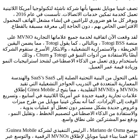
تصف غينيا موبايل نفسها بأنها شركة ناشئة لتكنولوجيا أمريكا اللاتينية
تعمل كخدمة تمكين خدمات الاتصالات. تأسست في عام 2016 ،
ويوفر كل ما هو ضروري للراغبين في إنشاء مشغل الهاتف المحمول
الافتراضي الخاص بهم ، دون الحاجة إلى معرفة مسبقة بالقطاع.
لقد وقعت الآن اتفاقية لخدمة جميع علاماتها التجارية MVNO على
منصة Totogi BSS ، وبالتالي ، كما يقول Totogi ، مما يضمن اليقين
الخريطة ، والاستمرارية التشغيلية ، والابتكار الأسرع. ستقوم الشركة
أيضًا بالاستفادة من أدوات التنبؤ في Totogi و Churn ، وذلك
باستخدام رؤى تعمل من الذكاء الاصطناعى لشحذ استراتيجيات النمو
وزيادة قيمة عمر العميل.
يلغي التحول من البنية التحتية الصلبة إلى SaaS’s SaaS والهندسة
المعمارية المتعددة في التدريب الحواجز التشغيلية التي تقيد
MVNOs و MVNEs التقليدية ، مما يتيح لـ Ginea Mobile إطلاق
علامات تجارية رقمية جديدة عبر أمريكا اللاتينية في أسابيع ، وتسريع
الوقت إلى الإيرادات. كما أنه يمكّن غينيا موبايل من طرح ميزات
وعروض جديدة بشكل مستمر دون تعطل أو عمليات يدوية ،
والاستفادة من الذكاء الاصطناعي لتصميم الخطط ، وتقليل النمو ،
ودفع نمو المشتركين على نطاق واسع.
يوضح Mariano de Osma ، الرئيس التنفيذي لشركة Guinea Mobile:
“لقد قمنا ببناء غينيا موبايل لإطلاق MVNOs الرقمية ، والتوسع عبر