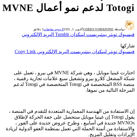
Totogi لدعم نمو أعمال MVNE
بواسطة
CODES-VODAFONE
أكتوبر 1, 2025
لا توجد تعليقات
2 دقائق
فيسبوك
تويتر
بينتيريست
لينكدإن
Tumblr
البريد الإلكتروني
شاركها
فيسبوك
تويتر
لينكدإن
بينتيريست
البريد الإلكتروني
Copy Link
اختارت غينيا موبايل ، وهي شركة MVNE في بيرو ، تعمل على
شبكة المشغل كلارو بيرو وتشغيل سبع علامات تجارية رقمية ،
منصة BSS المتخصصة في Totogi المتخصصة في Totogi لدعم
المرحلة التالية من نموها.
إن الاستفادة من الهندسة المعمارية المتعددة للتقدم في المنصة ،
يقول Totogi إن غينيا موبايل ستحصل على خفة الحركة لإطلاق
MVNOs جديدة في أسابيع ، وطرح عروض جديدة على الفور ،
والاستفادة من أتمتة الحملة التي تعمل بمنظمة العفو الدولية لزيادة
الإيرادات وتقليل المزيج.