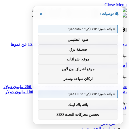
Close Menu
×
🚀 توصيات :
⭐ باقة متميزة VIP (كود: AA35872):
الأحدث
ضوء التعليمي
M-Pesa إثيوبيا تعزز خدماتها؛ تعلن شركة Ethio Telecom عن نموها
صحيفة برق
يوليو 30, 2026
موقع اشراقات
أصبح DJI Osmo Pocket 4P عالميًا
موقع اشراق اون لاين
يوليو 30, 2026
اركان سياحة وسفر
شركة Simile الناشئة ذات المستخدم الاصطناعي تجمع 200 مليون دولار
بتقييم 2 مليار دولار بعد 5 أشهر من السلسلة A بقيمة 100 مليون دولار
⭐ باقة متميزة VIP (كود: AA11138):
يوليو 30, 2026
باقة باك لينك
فيسبوك
X (Twitter)
الانستغرام
تحسين محركات البحث SEO
من نحن
سياسة الخصوصية