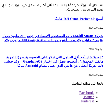
لقد كان أسبوعًا مزدحمًا بالنسبة لثاني أكبر مشغل في إثيوبيا، والذي
قدم المزيد من الخدمات…
أصبح DJI Osmo Pocket 4P عالميًا
يوليو 30, 2026
شركة Simile الناشئة ذات المستخدم الاصطناعي تجمع 200 مليون دولار
بتقييم 2 مليار دولار بعد 5 أشهر من السلسلة A بقيمة 100 مليون دولار
يوليو 30, 2026
“إنه بلا شك أحد أقل الحلول التي تركز على الخصوصية ضررًا لتجربة
هاتفك المحمول”: أمضيت شهرًا في اختبار GrapheneOS – وقد جعلني
ذلك تقريبًا أتخلى عن هاتفي الذي يعمل بنظام Android تمامًا
يوليو 30, 2026
تابعنا على مواقع التواصل
Facebook
Twitter
Pinterest