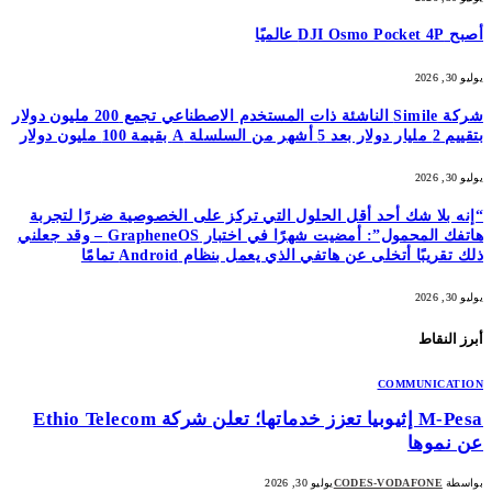
أصبح DJI Osmo Pocket 4P عالميًا
يوليو 30, 2026
شركة Simile الناشئة ذات المستخدم الاصطناعي تجمع 200 مليون دولار
بتقييم 2 مليار دولار بعد 5 أشهر من السلسلة A بقيمة 100 مليون دولار
يوليو 30, 2026
“إنه بلا شك أحد أقل الحلول التي تركز على الخصوصية ضررًا لتجربة
هاتفك المحمول”: أمضيت شهرًا في اختبار GrapheneOS – وقد جعلني
ذلك تقريبًا أتخلى عن هاتفي الذي يعمل بنظام Android تمامًا
يوليو 30, 2026
أبرز النقاط
COMMUNICATION
M-Pesa إثيوبيا تعزز خدماتها؛ تعلن شركة Ethio Telecom
عن نموها
بواسطة
CODES-VODAFONE
يوليو 30, 2026