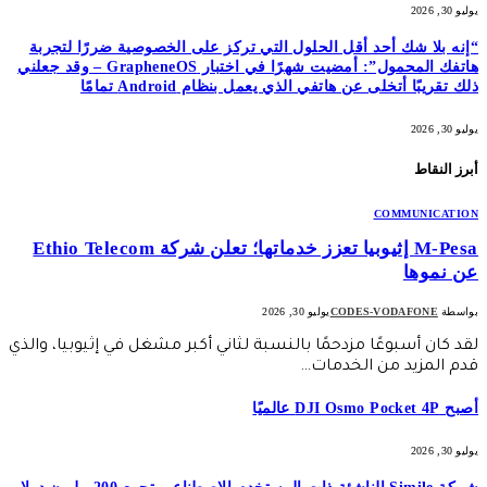
يوليو 30, 2026
“إنه بلا شك أحد أقل الحلول التي تركز على الخصوصية ضررًا لتجربة
هاتفك المحمول”: أمضيت شهرًا في اختبار GrapheneOS – وقد جعلني
ذلك تقريبًا أتخلى عن هاتفي الذي يعمل بنظام Android تمامًا
يوليو 30, 2026
أبرز النقاط
COMMUNICATION
M-Pesa إثيوبيا تعزز خدماتها؛ تعلن شركة Ethio Telecom
عن نموها
بواسطة
CODES-VODAFONE
يوليو 30, 2026
لقد كان أسبوعًا مزدحمًا بالنسبة لثاني أكبر مشغل في إثيوبيا، والذي
قدم المزيد من الخدمات…
أصبح DJI Osmo Pocket 4P عالميًا
يوليو 30, 2026