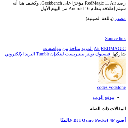
رصد RedMagic 11 Air مؤخرًا على Geekbench، وكشف هذا أنه
سيتم إطلاقه بنظام Android 16 من اليوم الأول.
مصدر
(باللغة الصينية)
Source link
REDMAGIC
Air
المزيد
متاحة
من
مواصفات
شاركها.
فيسبوك
تويتر
بينتيريست
لينكدإن
Tumblr
البريد الإلكتروني
codes-vodafone
موقع الويب
المقالات
ذات الصلة
أصبح DJI Osmo Pocket 4P عالميًا