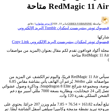
RedMagic 11 Air متاحة
بواسطة
CODES-VODAFONE
يناير 10, 2026
لا توجد تعليقات
1 دقائق
فيسبوك
تويتر
بينتيريست
لينكدإن
Tumblr
البريد الإلكتروني
شاركها
فيسبوك
تويتر
لينكدإن
بينتيريست
البريد الإلكتروني
Copy Link
مجلة أكواد فودافون تقدم لكم مقال بعنوان (المزيد من مواصفات
RedMagic 11 Air متاحة
)
سيأتي RedMagic 11 Air قريبًا، واليوم تم الكشف عن المزيد من
مواصفاته على Weibo. يُزعم أن الهاتف يأتي بشاشة مقاس 6.85
بوصة، ومجموعة شرائح Snapdragon 8 Elite، وذاكرة وصول عشوائي
تصل إلى 24 جيجابايت، وبطارية بسعة 7000 مللي أمبير مع دعم
الشحن السلكي بقدرة 120 وات.
تبلغ أبعاده 163.82 × 76.54 × 7.85 ملم ويزن 207 جرامًا. يحتوي على
مروحة تبريد نشطة مدمجة وكاميرا سيلفي أسفل الشاشة أيضًا. تم