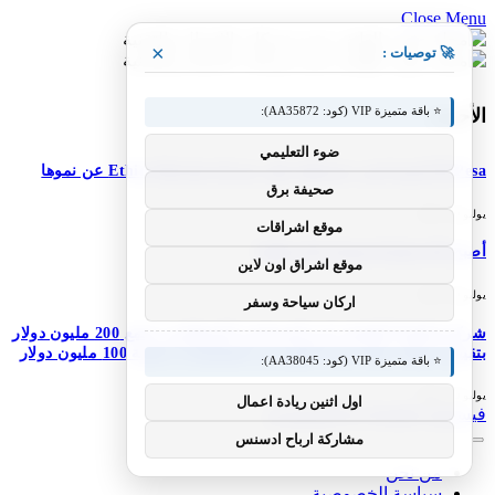
Close Menu
×
🚀 توصيات :
⭐ باقة متميزة VIP (كود: AA35872):
الأحدث
ضوء التعليمي
M-Pesa إثيوبيا تعزز خدماتها؛ تعلن شركة Ethio Telecom عن نموها
صحيفة برق
يوليو 30, 2026
موقع اشراقات
أصبح DJI Osmo Pocket 4P عالميًا
موقع اشراق اون لاين
يوليو 30, 2026
اركان سياحة وسفر
شركة Simile الناشئة ذات المستخدم الاصطناعي تجمع 200 مليون دولار
بتقييم 2 مليار دولار بعد 5 أشهر من السلسلة A بقيمة 100 مليون دولار
⭐ باقة متميزة VIP (كود: AA38045):
يوليو 30, 2026
اول اثنين ريادة اعمال
فيسبوك
X (Twitter)
الانستغرام
مشاركة ارباح ادسنس
من نحن
سياسة الخصوصية