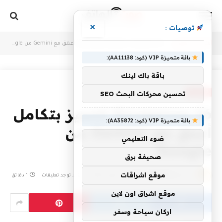
×
توصيات :
أنت الآن تتصفح:
Oxygenos 16 لتتميز بتكامل أعمق مع Gemini من Google
»
Home
باقة متميزة VIP (كود: AA11138):
باقة باك لينك
MOBILES
تحسين محركات البحث SEO
Oxygenos 16 لتتميز بتكامل
باقة متميزة VIP (كود: AA35872):
أعمق مع Gemini من
ضوء التعليمي
Google
صحيفة برق
موقع اشراقات
بواسطة
CODES-VODAFONE
أكتوبر 3, 2025
لا توجد تعليقات
1 دقائق
موقع اشراق اون لاين
اركان سياحة وسفر