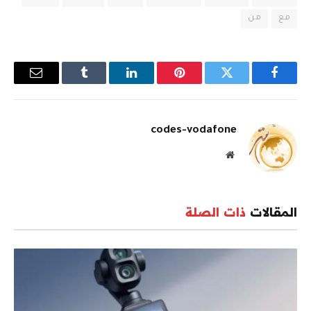
مع
من
فيسبوك
تويتر
بينتيريست
لينكدإن
Tumblr
البريد
الإلكترو
codes-vodafone
موقع
الويب
المقالات
ذات الصلة