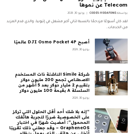
Telecom عن نموها
بواسطة
CODES-VODAFONE
يوليو 30, 2026
لقد كان أسبوعًا مزدحمًا بالنسبة لثاني أكبر مشغل في إثيوبيا، والذي قدم المزيد
من الخدمات…
أصبح DJI Osmo Pocket 4P عالميًا
يوليو 30, 2026
شركة Simile الناشئة ذات المستخدم
الاصطناعي تجمع 200 مليون دولار
بتقييم 2 مليار دولار بعد 5 أشهر من
السلسلة A بقيمة 100 مليون دولار
يوليو 30, 2026
“إنه بلا شك أحد أقل الحلول التي تركز
على الخصوصية ضررًا لتجربة هاتفك
المحمول”: أمضيت شهرًا في اختبار
GrapheneOS – وقد جعلني ذلك تقريبًا
أتخلى عن هاتفي الذي يعمل بنظام