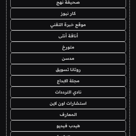
صحيفة نهج
كار نيوز
موقع خبرة التقني
أناقة أنثى
متورخ
مدسن
روتانا تسويق
مجلة الابداع
نادي الترددات
استشارات اون لاين
المعارف
هيدب فيديو