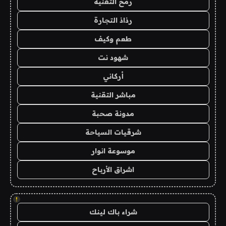
رمح التقنية
رذاذ التجارة
طعم وكيف
شهود نت
أركاني
مباشر التقنية
مدونة صحبة
شرقيات السياحة
موسوعة انوار
اشراق الأرباح
!
شراء باك لينك