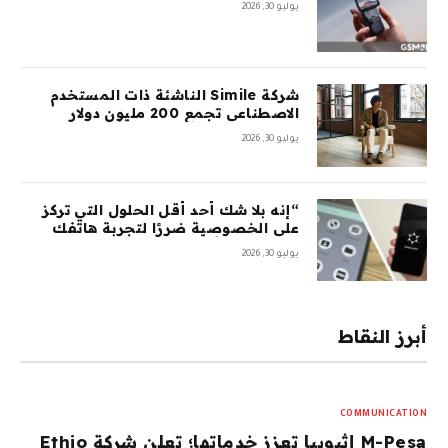
يوليو 30, 2026
شركة Simile الناشئة ذات المستخدم
الاصطناعي تجمع 200 مليون دولار
بتقييم 2 مليار دولار بعد 5 أشهر من
يوليو 30, 2026
السلسلة A بقيمة 100 مليون دولار
“إنه بلا شك أحد أقل الحلول التي تركز
على الخصوصية ضررًا لتجربة هاتفك
المحمول”: أمضيت شهرًا في اختبار
يوليو 30, 2026
GrapheneOS – وقد جعلني ذلك تقريبًا
أتخلى عن هاتفي الذي يعمل بنظام
Android تمامًا
أبرز النقاط
COMMUNICATION
M-Pesa إثيوبيا تعزز خدماتها؛ تعلن شركة Ethio