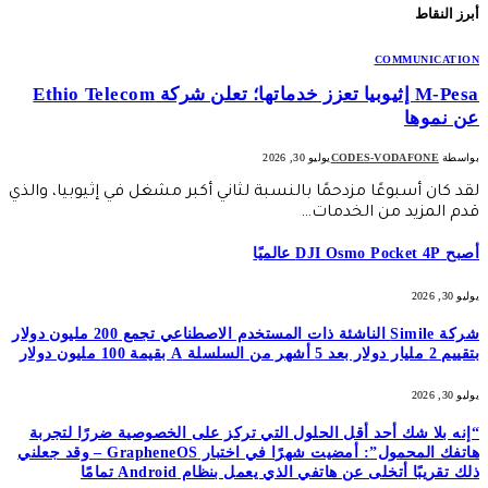
أبرز النقاط
COMMUNICATION
M-Pesa إثيوبيا تعزز خدماتها؛ تعلن شركة Ethio Telecom
عن نموها
بواسطة
CODES-VODAFONE
يوليو 30, 2026
لقد كان أسبوعًا مزدحمًا بالنسبة لثاني أكبر مشغل في إثيوبيا، والذي
قدم المزيد من الخدمات…
أصبح DJI Osmo Pocket 4P عالميًا
يوليو 30, 2026
شركة Simile الناشئة ذات المستخدم الاصطناعي تجمع 200 مليون دولار
بتقييم 2 مليار دولار بعد 5 أشهر من السلسلة A بقيمة 100 مليون دولار
يوليو 30, 2026
“إنه بلا شك أحد أقل الحلول التي تركز على الخصوصية ضررًا لتجربة
هاتفك المحمول”: أمضيت شهرًا في اختبار GrapheneOS – وقد جعلني
ذلك تقريبًا أتخلى عن هاتفي الذي يعمل بنظام Android تمامًا