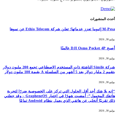
أحدث المنشورات
M-Pesa إثيوبيا تعزز خدماتها؛ تعلن شركة Ethio Telecom عن نموها
يوليو 30, 2026
أصبح DJI Osmo Pocket 4P عالميًا
يوليو 30, 2026
شركة Simile الناشئة ذات المستخدم الاصطناعي تجمع 200 مليون دولار
بتقييم 2 مليار دولار بعد 5 أشهر من السلسلة A بقيمة 100 مليون دولار
يوليو 30, 2026
“إنه بلا شك أحد أقل الحلول التي تركز على الخصوصية ضررًا لتجربة
هاتفك المحمول”: أمضيت شهرًا في اختبار GrapheneOS – وقد جعلني
ذلك تقريبًا أتخلى عن هاتفي الذي يعمل بنظام Android تمامًا
يوليو 30, 2026