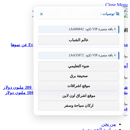
Close Menu
×
🚀 توصيات :
⭐ باقة متميزة VIP (كود: AA86842):
الأحدث
عالم الشباب
M-Pesa إثيوبيا تعزز خدماتها؛ تعلن شركة Ethio Telecom عن نموها
⭐ باقة متميزة VIP (كود: AA35872):
يوليو 30, 2026
ضوء التعليمي
أصبح DJI Osmo Pocket 4P عالميًا
صحيفة برق
يوليو 30, 2026
موقع اشراقات
شركة Simile الناشئة ذات المستخدم الاصطناعي تجمع 200 مليون دولار
بتقييم 2 مليار دولار بعد 5 أشهر من السلسلة A بقيمة 100 مليون دولار
موقع اشراق اون لاين
يوليو 30, 2026
اركان سياحة وسفر
فيسبوك
X (Twitter)
الانستغرام
من نحن
سياسة الخصوصية