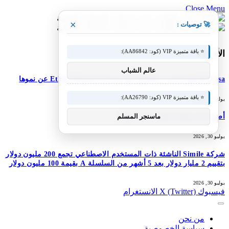
Close Menu
×
🚀 توصيات :
⭐ باقة متميزة VIP (كود: AA86842):
الأحدث
عالم الشباب
M-Pesa إثيوبيا تعزز خدماتها؛ تعلن شركة Ethio Telecom عن نموها
⭐ باقة متميزة VIP (كود: AA26790):
يوليو 30, 2026
ماسنجر المسلم
أصبح DJI Osmo Pocket 4P عالميًا
يوليو 30, 2026
شركة Simile الناشئة ذات المستخدم الاصطناعي تجمع 200 مليون دولار
بتقييم 2 مليار دولار بعد 5 أشهر من السلسلة A بقيمة 100 مليون دولار
يوليو 30, 2026
فيسبوك
X (Twitter)
الانستغرام
من نحن
سياسة الخصوصية