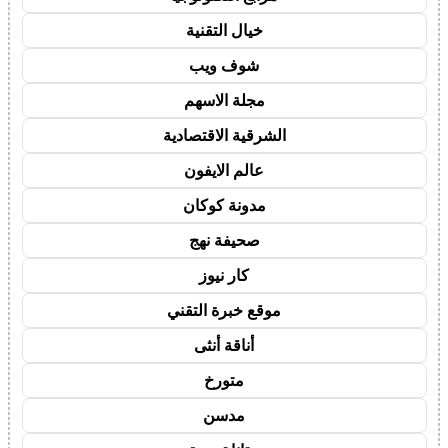
خيال التقنية
شوف ويب
مجلة الاسهم
الشرقية الاقتصادية
عالم الايفون
مدونة كوكان
صحيفة نهج
كار نيوز
موقع خبرة التقني
أناقة أنثى
متورخ
مدسن