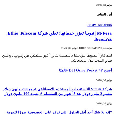
يوليو 30, 2026
أبرز النقاط
COMMUNICATION
M-Pesa إثيوبيا تعزز خدماتها؛ تعلن شركة Ethio Telecom
عن نموها
بواسطة
CODES-VODAFONE
يوليو 30, 2026
لقد كان أسبوعًا مزدحمًا بالنسبة لثاني أكبر مشغل في إثيوبيا، والذي
قدم المزيد من الخدمات…
أصبح DJI Osmo Pocket 4P عالميًا
يوليو 30, 2026
شركة Simile الناشئة ذات المستخدم الاصطناعي تجمع 200 مليون دولار
بتقييم 2 مليار دولار بعد 5 أشهر من السلسلة A بقيمة 100 مليون دولار
يوليو 30, 2026
“إنه بلا شك أحد أقل الحلول التي تركز على الخصوصية ضررًا لتجربة