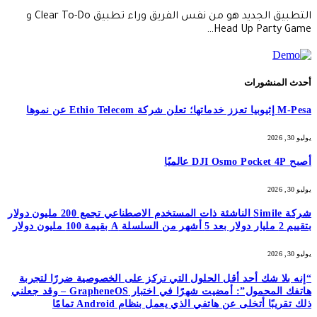
التطبيق الجديد هو من نفس الفريق وراء تطبيق Clear To-Do و
Head Up Party Game…
أحدث المنشورات
M-Pesa إثيوبيا تعزز خدماتها؛ تعلن شركة Ethio Telecom عن نموها
يوليو 30, 2026
أصبح DJI Osmo Pocket 4P عالميًا
يوليو 30, 2026
شركة Simile الناشئة ذات المستخدم الاصطناعي تجمع 200 مليون دولار
بتقييم 2 مليار دولار بعد 5 أشهر من السلسلة A بقيمة 100 مليون دولار
يوليو 30, 2026
“إنه بلا شك أحد أقل الحلول التي تركز على الخصوصية ضررًا لتجربة
هاتفك المحمول”: أمضيت شهرًا في اختبار GrapheneOS – وقد جعلني
ذلك تقريبًا أتخلى عن هاتفي الذي يعمل بنظام Android تمامًا