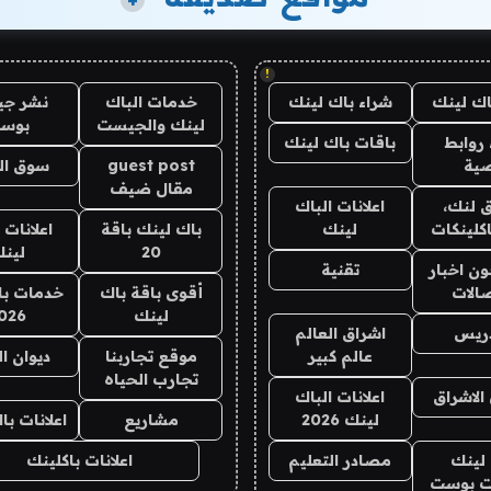
+
!
اك لينك
شراء باك لينك
خدمات الباك
نشر ج
لينك والجيست
بوس
روابط
باقات باك لينك
ية
guest post
سوق ال
مقال ضيف
 لنك،
اعلانات الباك
كلينكات
لينك
باك لينك باقة
اعلانات 
20
لين
ن اخبار
تقنية
صالات
أقوى باقة باك
خدمات با
لينك
026
دريس
اشراق العالم
عالم كبير
موقع تجاربنا
ديوان ا
تجارب الحياه
الاشراق
اعلانات الباك
لينك 2026
مشاريع
اعلانات ب
لينك
مصادر التعليم
اعلانات باكلينك
 بوست