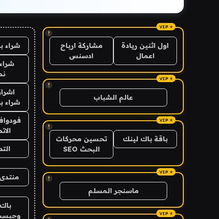
!
شراء ب
اول اثنين ريادة
مشاركة ارباح
اعمال
ادسنس
شراء 
نص
!
اشراق
عالم الشباب
شراء با
فودوافو
!
الات
باقة باك لينك
تحسين محركات
الت
البحث SEO
منتدى 
!
ماسنجر المسلم
باك 
وجيست