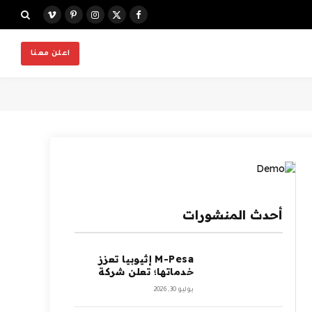
X
فيسبوك
الانستغرام
بينتيريست
فيميو
(Twitter)
اعلن معنا
أحدث المنشورات
M-Pesa إثيوبيا تعزز
خدماتها؛ تعلن شركة
Ethio Telecom عن
يوليو 30, 2026
نموها