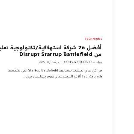
TECHNIQUE
أفضل 26 شركة استهلاكية/تكنولوجية تعل
من Disrupt Startup Battlefield
بواسطة
CODES-VODAFONE
ديسمبر 30, 2025
في كل عام، تجتذب مسابقة Startup Battlefield التي تنظمها
TechCrunch آلاف المتقدمين. نقوم بتقليص هذه…