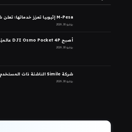
M-Pesa إثيوبيا تعزز خدماتها؛ تعلن شركة Ethio Telecom عن نموها
يوليو 30, 2026
أصبح DJI Osmo Pocket 4P عالميًا
يوليو 30, 2026
شركة Simile الناشئة ذات المستخدم الاصطناعي تجمع 200 مليون دولار بتقييم 2 مليار دولار بعد 5 أشهر من السلسلة A بقيمة 100 مليون دولار
يوليو 30, 2026