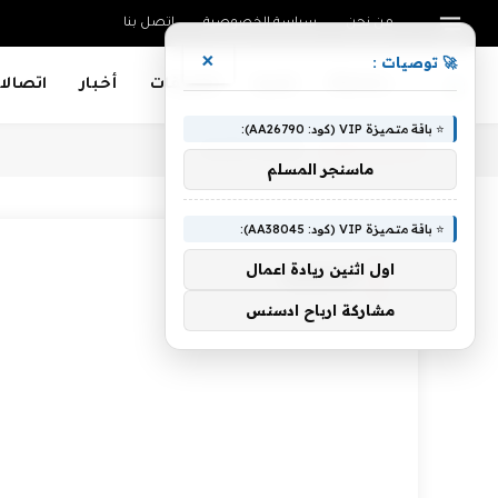
من نحن
سياسة الخصوصية
اتصل بنا
×
🚀 توصيات :
Mobiles
تقنية
تطبيقات
أخبار
اتصالا
⭐ باقة متميزة VIP (كود: AA26790):
أنت الآن تتصفح:
Home
»
تعليمية
ماسنجر المسلم
⭐ باقة متميزة VIP (كود: AA38045):
اول اثنين ريادة اعمال
تعليمية
مشاركة ارباح ادسنس