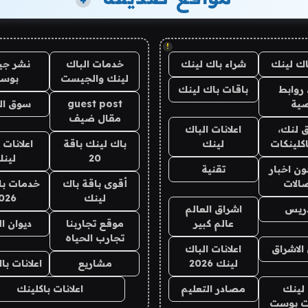
+
!
اك لينك
شراء باك لينك
خدمات الباك
نشر ج
لينك والجيست
بوس
روابط
باقات باك لينك
ية
guest post
سوق ال
مقال ضيف
 لنك،
اعلانات الباك
كلينكات
لينك
باك لينك باقة
اعلانات 
20
لين
ن اخبار
تقنية
صالات
أقوى باقة باك
خدمات با
لينك
026
دريس
اشراق العالم
عالم كبير
موقع تجاربنا
ديوان ا
تجارب الحياه
الاشراق
اعلانات الباك
لينك 2026
مشاريع
اعلانات ب
لينك
مصادر التعليم
اعلانات باكلينك
 بوست