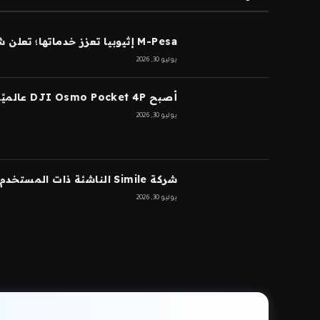
M-Pesa إثيوبيا تعزز خدماتها؛ تعلن شركة Ethio Telecom عن نموها
يوليو 30, 2026
أصبح DJI Osmo Pocket 4P عالميًا
يوليو 30, 2026
شركة Simile الناشئة ذات المستخدم الاصطناعي تجمع 200 مليون دولار بتقييم 2 مليار دولار بعد 5 أشهر من السلسلة A بقيمة 100 مليون دولار
يوليو 30, 2026