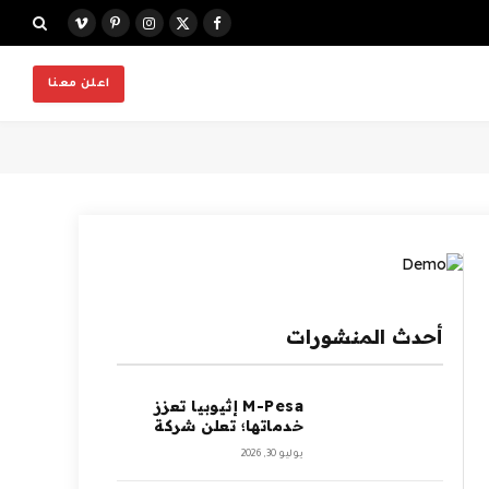
X
فيسبوك
الانستغرام
بينتيريست
فيميو
(Twitter)
اعلن معنا
أحدث المنشورات
M-Pesa إثيوبيا تعزز
خدماتها؛ تعلن شركة
Ethio Telecom عن
يوليو 30, 2026
نموها