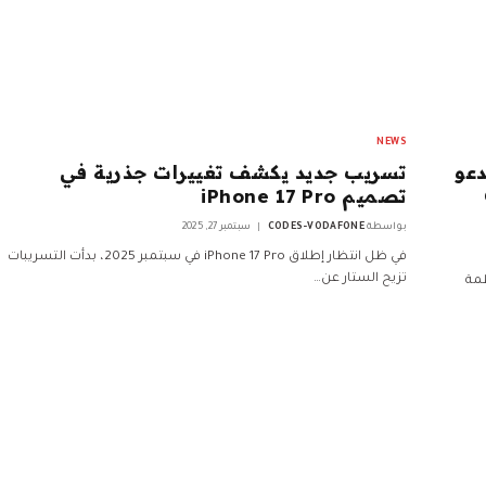
NEWS
ذي لشركة Hugging Face يدعو
تسريب جديد يكشف تغييرات جذرية في
O
تصميم iPhone 17 Pro
بواسطة
CODES-VODAFONE
سبتمبر 27, 2025
في ظل انتظار إطلاق iPhone 17 Pro في سبتمبر 2025، بدأت التسريبات
تزيح الستار عن…
أنظمة