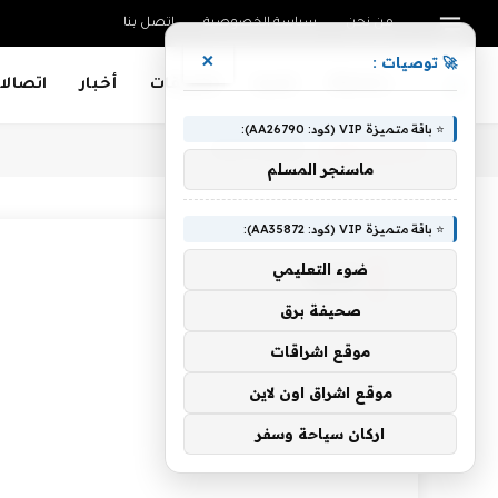
من نحن
سياسة الخصوصية
اتصل بنا
×
🚀 توصيات :
Mobiles
تقنية
تطبيقات
أخبار
اتصالا
⭐ باقة متميزة VIP (كود: AA26790):
أنت الآن تتصفح:
Home
»
جذرية
ماسنجر المسلم
⭐ باقة متميزة VIP (كود: AA35872):
ضوء التعليمي
جذرية
صحيفة برق
موقع اشراقات
موقع اشراق اون لاين
اركان سياحة وسفر