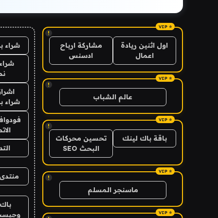
!
شراء ب
اول اثنين ريادة
مشاركة ارباح
اعمال
ادسنس
شراء 
نص
!
اشراق
عالم الشباب
شراء با
فودوافو
!
الات
باقة باك لينك
تحسين محركات
الت
البحث SEO
منتدى 
!
ماسنجر المسلم
باك 
وجيست