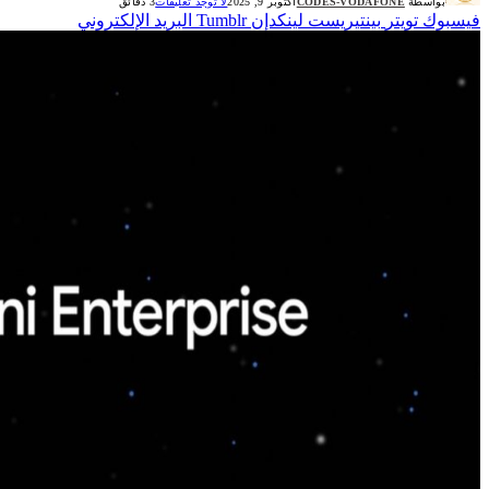
بواسطة
CODES-VODAFONE
أكتوبر 9, 2025
لا توجد تعليقات
3 دقائق
فيسبوك
تويتر
بينتيريست
لينكدإن
Tumblr
البريد الإلكتروني