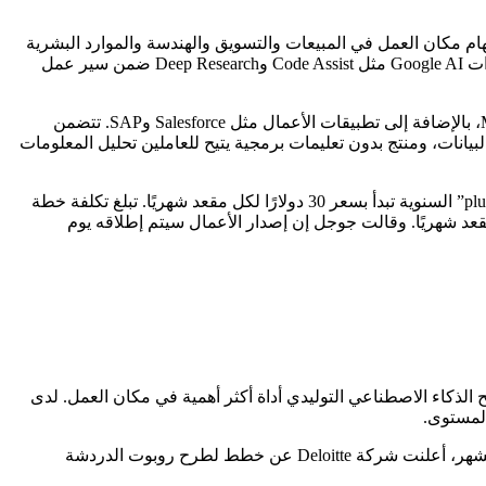
عة من مهام مكان العمل في المبيعات والتسويق والهندسة والموارد البشرية
والتمويل. قالت Google أيضًا أنه لأول مرة، يمكن لوكلاء الذكاء الاصطناعي الوصول إلى المعلومات ودمجها وتحليلها من الأنظمة الداخلية وأدوات Google AI مثل Code Assist وDeep Research ضمن سير عمل
يتم تنفيذ كل هذا العمل من خلال برنامج Gemini Enterprise chatbot الذي يتصل ببيانات العامل، بما في ذلك Google Workspace وMicrosoft 365، بالإضافة إلى تطبيقات الأعمال مثل Salesforce وSAP. تتضمن
Goo المُصممين مسبقًا لإجراء أبحاث عميقة ورؤى البيانات، ومنتج بدون تعليمات برمجية يتيح للعاملين تحليل المعلومات
هذا “الباب الأمامي الجديد للذكاء الاصطناعي في مكان العمل” له ثمن. وقالت الشركة إن إصدارات Gemini Enterprise القياسية وإصدارات “plus” السنوية تبدأ بسعر 30 دولارًا لكل مقعد شهريًا. تبلغ تكلفة خطة
المخصصة للشركات الصغيرة أو الشركات الناشئة أو الأقسام الفردية داخل شركة أكبر، 21 دولارًا لكل مقعد شهريًا. وقالت جوجل إن إصدار الأعمال سيتم إطلاقه يوم
يد حيث أصبح الذكاء الاصطناعي التوليدي أداة أكثر أهمية في مكان العمل. لدى
تقول OpenAI على موقعها على الإنترنت أن لديها 5 ملايين مستخدم تجاري لمنتج ChatGPT Enterprise الذي أطلقته في عام 2023. وفي هذا الشهر، أعلنت شركة Deloitte عن خطط لطرح روبوت الدردشة