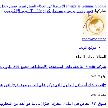
Google
Gemini.
enterprise
الاصطناعي
الذكاء
العمل
تعزيز
تعمل
خلال
شاركها.
فيسبوك
تويتر
بينتيريست
لينكدإن
Tumblr
البريد الإلكتروني
codes-vodafone
موقع الويب
المقالات
ذات الصلة
شركة Simile الناشئة ذات المستخدم الاصطناعي تجمع 200 مليون دولار بتقييم 2 مليار دولار بعد 5 أشهر من السلسلة A بقيمة 100 مليون دولار
يوليو 30, 2026
“إنه بلا شك أحد أقل الحلول التي تركز على الخصوصية ضررًا لتجربة هاتفك المحمول”: أمضيت شهرًا في اختبار GrapheneOS
يوليو 30, 2026
سوق 5G الخاص في اليابان يتحرك أخيرًا إلى ما هو أبعد من التجارب التجريبية (Analyst Angle)