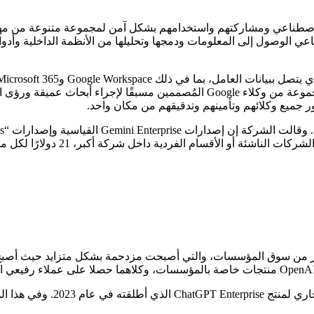
بإنشاء وكلاء الذكاء الاصطناعي ومشاركتهم واستخدامهم بشكل آمن لمجموعة متنو
المنصة نماذج Gemini AI من Google إلى جانب منتجات أخرى مثل مجموعة من وكلاء gle
ر جميع وكلائهم وتأمينهم وتدقيقهم من مكان واحد.
Gemini Business السنوية الأرخص، و
 جهود Google للحصول على حصة أكبر من سوق المؤسسات، والتي أصبحت مزدحمة بشكل متزا