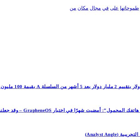
طموحاتها
على
في
مجال
مكان
من
 – وقد جعلني ذلك تقريبًا أتخلى عن هاتفي الذي يعمل بنظام Android تمامًا