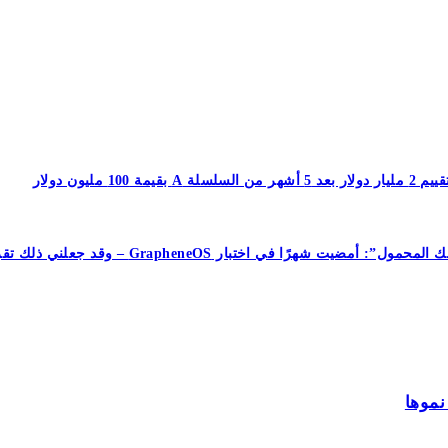
جعلني ذلك تقريبًا أتخلى عن هاتفي الذي يعمل بنظام Android تمامًا