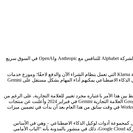
أطلقت جوجل يوم الخميس منصة شاملة للذكاء الاصطناعي للشركات تسمى Gemini Enterprise، وهي أحدث جهد من قبل الشركة المملوكة لشركة Alphabet للتنافس مع Anthropic وOpenAI في السوق سريع
وكجزء من عملية الإطلاق، أعلنت Google عن العديد من عملاء Gemini Enterprise الجدد، بما في ذلك شركة تصميم البرمجيات Figma؛ وشركة Klarna التي تعمل بنظام الشراء الآن والدفع لاحقًا؛ وموزع خدمات
الطعام جوردون فودز؛ بنك التجزئة الأسترالي بنك ماكواري؛ وVirgin Voyages، وهي شركة رحلات بحرية نشرت أكثر من 50 وكيلًا متخصصًا في الذكاء الاصطناعي يمكنهم أداء المهام بشكل مستقل على Gemini
ي الخلط بين هذا الأمر باعتباره مجرد تغيير للعلامة التجارية، على الرغم من
التسميات المتغيرة باستمرار والمتداخلة أحيانًا التي تستخدمها علامتها التجارية Google Workspace. على سبيل المثال، اعتمدت Google Workspace العلامة التجارية Gemini في فبراير 2024 وأعلنت عن منتجات
الذكاء الاصطناعي الإضافية المولدة باسم Gemini Enterprise والتي كانت متاحة للشركات. توقفت Google عن إضافة Workspace Gemini Enterprise في وقت سابق من هذا العام بعد أن بدأت في تضمين ميزات
م إطلاقه يوم الخميس ليس منتجًا إضافيًا لـ Workspace؛ إنها منصة منفصلة وآمنة ضمن Google Cloud والتي تعمل كمجموعة أدوات لوكيل الذكاء الاصطناعي – وهي في الأساس
مجموعة من الأدوات التي تتيح للشركات إنشاء ونشر مساعدي الذكاء الاصطناعي الخاصين بها. ووصف توماس كوريان، الرئيس التنفيذي لشركة Google Cloud، ذلك في منشور بالمدونة بأنه “الباب الأمامي