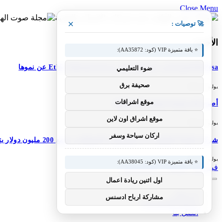
Close Menu
×
🚀 توصيات :
الأحدث
⭐ باقة متميزة VIP (كود: AA35872):
M-Pesa إثيوبيا تعزز خدماتها؛ تعلن شركة Ethio Telecom عن نموها
ضوء التعليمي
صحيفة برق
يوليو 30, 2026
موقع اشراقات
أصبح DJI Osmo Pocket 4P عالميًا
موقع اشراق اون لاين
يوليو 30, 2026
اركان سياحة وسفر
شركة Simile الناشئة ذات المستخدم الاصطناعي تجمع 200 مليون دولار بتقييم 2 مليار دولار بعد 5 أشهر من السلسلة A بقيمة 100 مليون دولار
يوليو 30, 2026
⭐ باقة متميزة VIP (كود: AA38045):
فيسبوك
X (Twitter)
الانستغرام
اول اثنين ريادة اعمال
من نحن
مشاركة ارباح ادسنس
سياسة الخصوصية
اتصل بنا