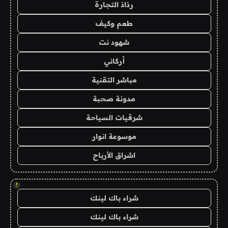
رذاذ التجارة
طعم وكيف
شهود نت
أركاني
مباشر التقنية
مدونة صحبة
شرقيات السياحة
موسوعة انوار
اشراق الأرباح
!
شراء باك لينك
شراء باك لينك