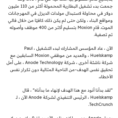
جمعت بدء تشغيل البطارية المحمولة أكثر من 110 مليون
دولار في محاولة لاستبدال مولدات الديزل في المهرجانات
ومواقع البناء ، ولكن حتى لم يكن ذلك كافيًا من خلال فالي
الموت. قام Moxion بتسليم أكثر من 400 موظف وأصوله
تم تصفية.
الآن ، عاد المؤسس المشارك لبدء التشغيل ، Paul
Huelskamp ، والعديد من موظفي Moxion السابقين مع
شركة ناشئة أخرى ، شركة Anode Technology ، على أمل
تحقيق نفس الهدف-من الناحية المثالية دون تكرار نفس
الأخطاء.
“لقد بدأنا أنود مع هذا الهدف لإنهاء ما بدأناه” ، قال
Huelskamp ، الرئيس التنفيذي لشركة Anode الآن ، لـ
TechCrunch.
يعمل Anode بهدوء ، لكنه يظهر الآن بمبلغ 9 ملايين دولار