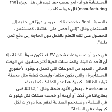
المستفادة هو أنه أمر صعب حقًا كبدء في هذا الجزء [the
manufacturing]قال هويلسكامب.
بالنسبة لـ Behl ، خدمت تلك الدروس دورًا في جذبه إلى
الاستثمار. وقال “إنني أحصل على الفائدة ، كمستثمر ،
للحصول على تلك التعلم بالفعل دون الحاجة إلى دفع ثمن
ذلك”.
في حين أن مستودعات شحن EV قد تكون سوقًا ناشئة ، إلا
أن الأحداث البناء والمناسبات الحية أكثر صناديق. في الوقت
الحالي ، العديد من المولدات التي تعمل بالوقود الأحفوري
المستأجرة ، والتي تكون مكلفة وليست كفاءة مثل محطة
توليد الطاقة الكبيرة. هذا عدم الكفاءة ، كما يعتقد
Huelskamp ، يعطي الأنود فتحة. وقال: “إننا نتقاضى
بطارياتنا في ثلاث أو أربعة أو خمسة سنتات لكل كيلووات
في الساعة ، وتستخدم الصناعة لدفع عدة دولارات لكل
كيلووات في الساعة”.