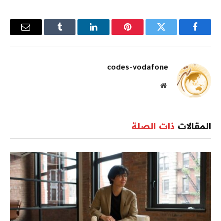
فيسبوك
تويتر
بينتيريست
لينكدإن
Tumblr
البريد
الإلكترو
codes-vodafone
موقع
الويب
المقالات
ذات الصلة