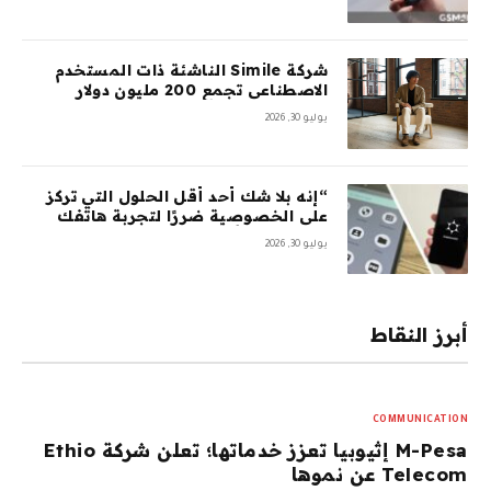
شركة Simile الناشئة ذات المستخدم
الاصطناعي تجمع 200 مليون دولار
بتقييم 2 مليار دولار بعد 5 أشهر من
يوليو 30, 2026
السلسلة A بقيمة 100 مليون دولار
“إنه بلا شك أحد أقل الحلول التي تركز
على الخصوصية ضررًا لتجربة هاتفك
المحمول”: أمضيت شهرًا في اختبار
يوليو 30, 2026
GrapheneOS – وقد جعلني ذلك تقريبًا
أتخلى عن هاتفي الذي يعمل بنظام
Android تمامًا
أبرز النقاط
COMMUNICATION
M-Pesa إثيوبيا تعزز خدماتها؛ تعلن شركة Ethio
Telecom عن نموها