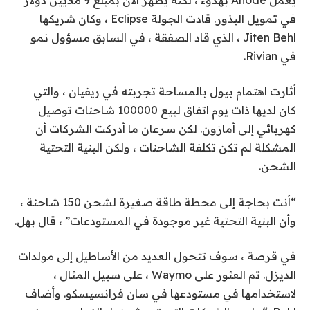
في تمويل البذور. قادت الجولة Eclipse ، وكان شريكها
Jiten Behl ، الذي قاد الصفقة ، في السابق مسؤول نمو
في Rivian.
أثارت اهتمام بيول بالمساحة تجربته في ريفيان ، والتي
كان لديها ذات يوم اتفاق لبيع 100000 شاحنات توصيل
كهربائي إلى أمازون. لكن سرعان ما أدركت الشركات أن
المشكلة لم تكن تكلفة الشاحنات ، ولكن البنية التحتية
الشحن.
“أنت بحاجة إلى محطة طاقة صغيرة لشحن 150 شاحنة ،
وأن البنية التحتية غير موجودة في المستودعات” ، قال بهل.
في قرصة ، سوف تتحول العديد من الأساطيل إلى مولدات
الديزل. تم العثور على Waymo ، على سبيل المثال ،
لاستخدامها في مستودعها في سان فرانسيسكو. وأضاف