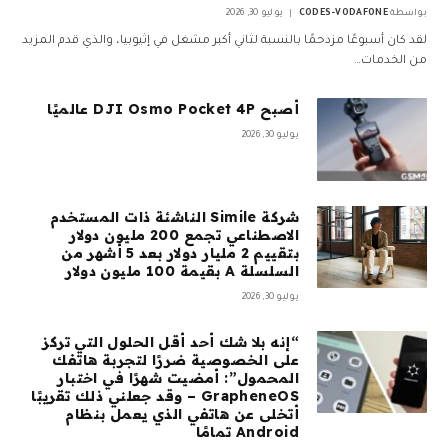
بواسطة
CODES-VODAFONE
يوليو 30, 2026
لقد كان أسبوعًا مزدحمًا بالنسبة لثاني أكبر مشغل في إثيوبيا، والذي قدم المزيد
من الخدمات…
أصبح DJI Osmo Pocket 4P عالميًا
يوليو 30, 2026
شركة Simile الناشئة ذات المستخدم
الاصطناعي تجمع 200 مليون دولار
بتقييم 2 مليار دولار بعد 5 أشهر من
السلسلة A بقيمة 100 مليون دولار
يوليو 30, 2026
“إنه بلا شك أحد أقل الحلول التي تركز
على الخصوصية ضررًا لتجربة هاتفك
المحمول”: أمضيت شهرًا في اختبار
GrapheneOS – وقد جعلني ذلك تقريبًا
أتخلى عن هاتفي الذي يعمل بنظام
Android تمامًا