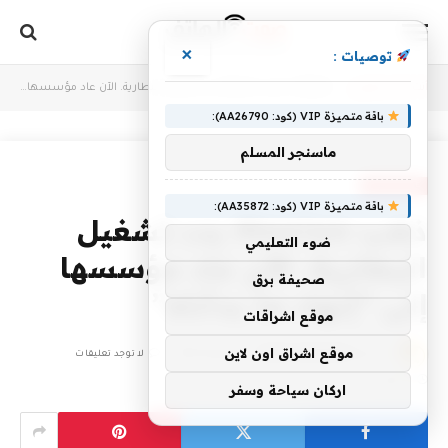
×
توصيات :
أنت الآن تتصفح:
Home
»
ذهب Moxion بدء تشغيل البطارية. الآن عاد مؤسسها إلى “إنهاء ما بدأناه”
باقة متميزة VIP (كود: AA26790):
ماسنجر المسلم
TECHNIQUE
باقة متميزة VIP (كود: AA35872):
ذهب Moxion بدء تشغيل
ضوء التعليمي
البطارية. الآن عاد مؤسسها
صحيفة برق
إلى “إنهاء ما بدأناه”
موقع اشراقات
موقع اشراق اون لاين
بواسطة
CODES-VODAFONE
سبتمبر 26, 2025
لا توجد تعليقات
4 دقائق
اركان سياحة وسفر