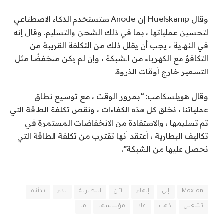
وقال Huelskamp إن Anode ستستخدم الذكاء الاصطناعي
لتحسين عملياتها ، بما في ذلك الشحن والتسليم. وقال إنه
في النهاية ، يجب أن يقلل ذلك من التكلفة القريبة من
التكافؤ مع الكهرباء من الشبكة ، وإن لم يكن منخفضًا مثل
التسعير خارج أوقات الذروة.
وقال هويلسكامب: “بمرور الوقت ، مع توسيع نطاق
عملياتنا ، نخلق كل هذه الكفاءات ، ونقص تكلفة الطاقة التي
تم تسليمها ، والاستفادة من الانخفاضات المستمرة في
تكاليف البطارية ، أعتقد أنها تقترب من تكلفة الطاقة التي
نحصل عليها من الشبكة”.
Moxion
إلى
إنهاء
الآن
البطارية
بدء
بدأناه
تشغيل
ذهب
عاد
مؤسسها
ما