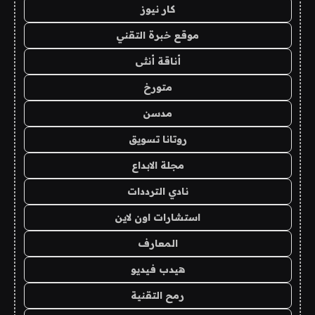
كار نيوز
موقع خبرة التقني
أناقة أنثى
متورخ
مدسن
روتانا تسويق
مجلة الابداع
نادي الترددات
استشارات اون لاين
المعارف
هيدب فيديو
رمح التقنية