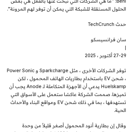
Behl: “ما هي الشركات التي تبحث عنها بالفعل هي بعض
الحلول المستقلة للشبكة التي يمكن أن توفر لهم المرونة”.
حدث TechCrunch
سان فرانسيسكو
|
27-29 أكتوبر ، 2025
توفر الشركات الأخرى ، مثل Sparkcharge و Power Sonic
، شحن EV باستخدام بطاريات الهاتف المحمول ، لكن
Huelskamp يدعي أن الأجهزة المتكاملة لـ Anode يجب أن
تميزها. صممت الشركة عاكسًا ستعمل على الأسواق التي
تستهدفها ، بما في ذلك شحن EV ومواقع البناء والأحداث
الحية.
وقال إن بطارية أنود المحمول أصغر قليلاً من وحدة