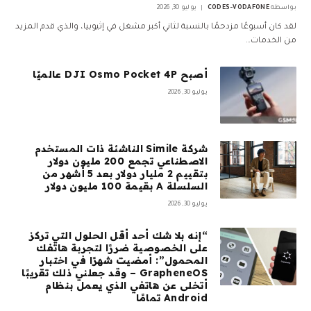
بواسطة
CODES-VODAFONE
يوليو 30, 2026
لقد كان أسبوعًا مزدحمًا بالنسبة لثاني أكبر مشغل في إثيوبيا، والذي قدم المزيد
من الخدمات…
أصبح DJI Osmo Pocket 4P عالميًا
يوليو 30, 2026
شركة Simile الناشئة ذات المستخدم
الاصطناعي تجمع 200 مليون دولار
بتقييم 2 مليار دولار بعد 5 أشهر من
السلسلة A بقيمة 100 مليون دولار
يوليو 30, 2026
“إنه بلا شك أحد أقل الحلول التي تركز
على الخصوصية ضررًا لتجربة هاتفك
المحمول”: أمضيت شهرًا في اختبار
GrapheneOS – وقد جعلني ذلك تقريبًا
أتخلى عن هاتفي الذي يعمل بنظام
Android تمامًا