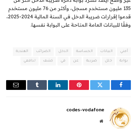
غير واضح أيضًا. تسرد بوابة دائرة ضريبة الدخل أكثر من
135 مليون مستخدم مسجل، وأكثر من 76 مليون مستخدم
قدموا إقرارات ضريبة الدخل في السنة المالية 2024-2025،
وفقًا للبيانات العامة المتاحة على البوابة نفسها.
أمني
البيانات
الحساسة
الدخل
الضرائب
الهندية
بوابة
خلل
ضريبة
عن
في
كشف
لدافعي
فيسبوك
تويتر
بينتيريست
لينكدإن
Tumblr
البريد
الإلكترو
codes-vodafone
موقع
الويب