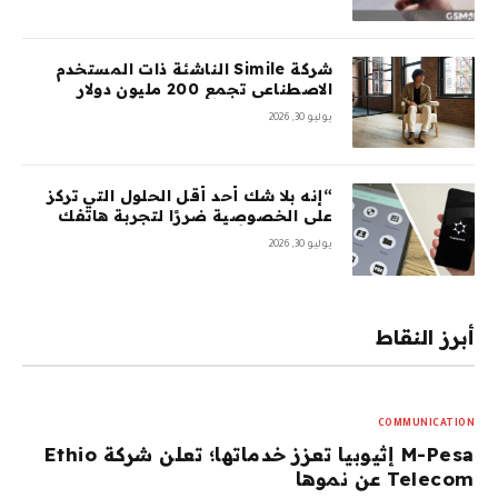
شركة Simile الناشئة ذات المستخدم
الاصطناعي تجمع 200 مليون دولار
بتقييم 2 مليار دولار بعد 5 أشهر من
يوليو 30, 2026
السلسلة A بقيمة 100 مليون دولار
“إنه بلا شك أحد أقل الحلول التي تركز
على الخصوصية ضررًا لتجربة هاتفك
المحمول”: أمضيت شهرًا في اختبار
يوليو 30, 2026
GrapheneOS – وقد جعلني ذلك تقريبًا
أتخلى عن هاتفي الذي يعمل بنظام
Android تمامًا
أبرز النقاط
COMMUNICATION
M-Pesa إثيوبيا تعزز خدماتها؛ تعلن شركة Ethio
Telecom عن نموها