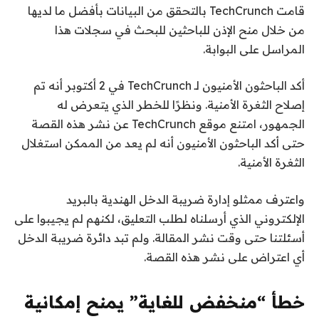
قامت TechCrunch بالتحقق من البيانات بأفضل ما لديها
من خلال منح الإذن للباحثين للبحث في سجلات هذا
المراسل على البوابة.
أكد الباحثون الأمنيون لـ TechCrunch في 2 أكتوبر أنه تم
إصلاح الثغرة الأمنية. ونظرًا للخطر الذي يتعرض له
الجمهور، امتنع موقع TechCrunch عن نشر هذه القصة
حتى أكد الباحثون الأمنيون أنه لم يعد من الممكن استغلال
الثغرة الأمنية.
واعترف ممثلو إدارة ضريبة الدخل الهندية بالبريد
الإلكتروني الذي أرسلناه لطلب التعليق، لكنهم لم يجيبوا على
أسئلتنا حتى وقت نشر المقالة. ولم تبد دائرة ضريبة الدخل
أي اعتراض على نشر هذه القصة.
خطأ “منخفض للغاية” يمنح إمكانية