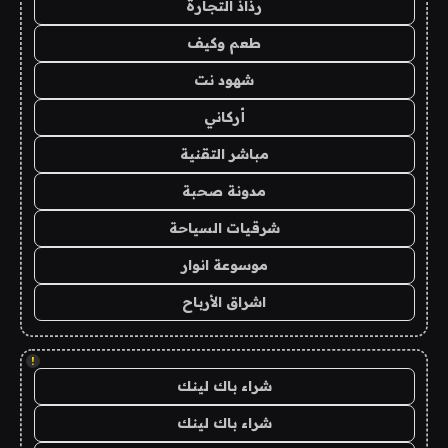
رذاذ التجارة
طعم وكيف
شهود نت
أركاني
مباشر التقنية
مدونة صحبة
شرقيات السياحة
موسوعة انوار
اشراق الأرباح
!
شراء باك لينك
شراء باك لينك