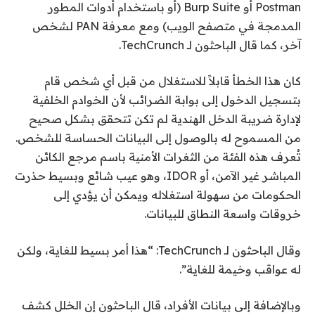
Postman أو Burp Suite (أو باستخدام أدوات المطور
المدمجة في متصفح الويب) ومع معرفة PAN لشخص
آخر، كما قال الباحثون لـ TechCrunch.
كان هذا الخطأ قابلاً للاستغلال من قبل أي شخص قام
بتسجيل الدخول إلى بوابة الضرائب لأن الخوادم الخلفية
لإدارة ضريبة الدخل الهندية لم تكن تتحقق بشكل صحيح
من المسموح له بالوصول إلى البيانات الحساسة للشخص.
تُعرف هذه الفئة من الثغرات الأمنية باسم مرجع الكائن
المباشر غير الآمن، أو IDOR، وهو عيب شائع وبسيط حذرت
الحكومات من سهولة استغلاله ويمكن أن يؤدي إلى
خروقات واسعة النطاق للبيانات.
وقال الباحثون لـ TechCrunch: “هذا أمر بسيط للغاية، ولكن
له عواقب وخيمة للغاية”.
وبالإضافة إلى بيانات الأفراد، قال الباحثون إن الخلل كشف