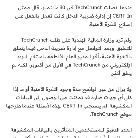
عندما اتصلت TechCrunch في 30 سبتمبر، قال ممثل
CERT-In إن إدارة ضريبة الدخل كانت تعمل بالفعل على
إصلاح الثغرة الأمنية.
ولم ترد وزارة المالية الهندية على طلب TechCrunch
للتعليق. وبعد التواصل مع إدارة ضريبة الدخل فيما يتعلق
بالثغرة الأمنية، أقر المدير العام للأنظمة باستلام البريد
الإلكتروني من TechCrunch في الأول من أكتوبر، لكنه لم
يعلق أكثر.
ولا يزال من غير الواضح مدة وجود الثغرة الأمنية أو ما إذا
كان أي جهات ضارة قد تمكنت من الوصول إلى البيانات
المكشوفة. لم يستجب CERT-In لهذه الأسئلة عندما طرحها
موقع TechCrunch.
العدد الدقيق للمستخدمين المتأثرين بالبيانات المكشوفة