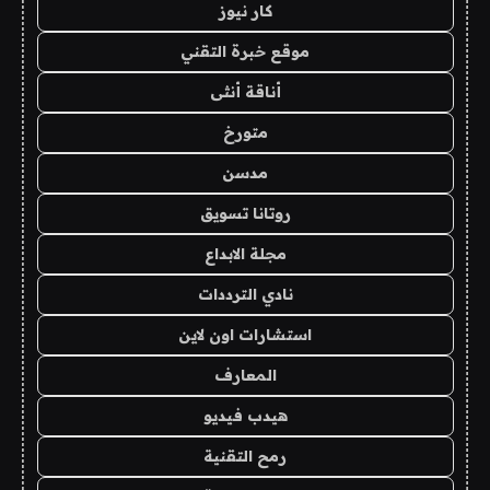
كار نيوز
موقع خبرة التقني
أناقة أنثى
متورخ
مدسن
روتانا تسويق
مجلة الابداع
نادي الترددات
استشارات اون لاين
المعارف
هيدب فيديو
رمح التقنية