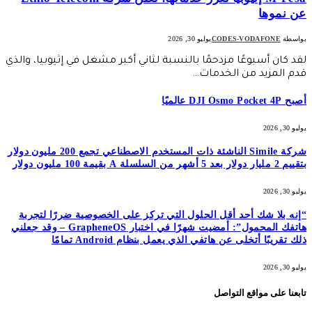
عن نموها
بواسطة
CODES-VODAFONE
يوليو 30, 2026
لقد كان أسبوعًا مزدحمًا بالنسبة لثاني أكبر مشغل في إثيوبيا، والذي
قدم المزيد من الخدمات…
أصبح DJI Osmo Pocket 4P عالميًا
يوليو 30, 2026
شركة Simile الناشئة ذات المستخدم الاصطناعي تجمع 200 مليون دولار
بتقييم 2 مليار دولار بعد 5 أشهر من السلسلة A بقيمة 100 مليون دولار
يوليو 30, 2026
“إنه بلا شك أحد أقل الحلول التي تركز على الخصوصية ضررًا لتجربة
هاتفك المحمول”: أمضيت شهرًا في اختبار GrapheneOS – وقد جعلني
ذلك تقريبًا أتخلى عن هاتفي الذي يعمل بنظام Android تمامًا
يوليو 30, 2026
تابعنا على مواقع التواصل