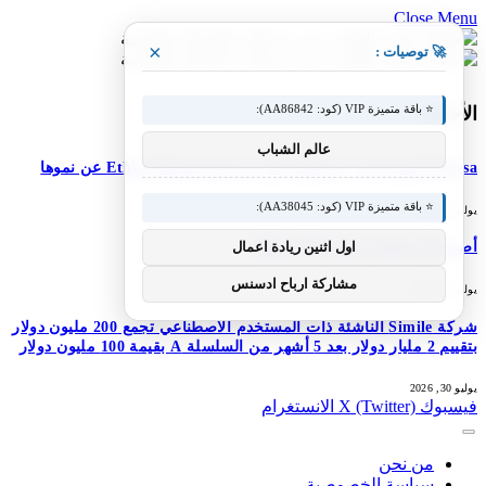
Close Menu
×
🚀 توصيات :
⭐ باقة متميزة VIP (كود: AA86842):
الأحدث
عالم الشباب
M-Pesa إثيوبيا تعزز خدماتها؛ تعلن شركة Ethio Telecom عن نموها
⭐ باقة متميزة VIP (كود: AA38045):
يوليو 30, 2026
اول اثنين ريادة اعمال
أصبح DJI Osmo Pocket 4P عالميًا
مشاركة ارباح ادسنس
يوليو 30, 2026
شركة Simile الناشئة ذات المستخدم الاصطناعي تجمع 200 مليون دولار
بتقييم 2 مليار دولار بعد 5 أشهر من السلسلة A بقيمة 100 مليون دولار
يوليو 30, 2026
فيسبوك
X (Twitter)
الانستغرام
من نحن
سياسة الخصوصية