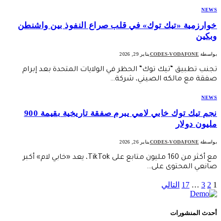
NEWS
خوارزمية «تيك توك» في قلب صراع النفوذ بين واشنطن
وبكين
بواسطة
CODES-VODAFONE
يناير 29, 2026
تجنب تطبيق “تيك توك” الحظر في الولايات المتحدة بعد إبرام
صفقة مع مالكه الصيني، شركة…
NEWS
نجم تيك توك خابي لامي يبرم صفقة تاريخية بقيمة 900
مليون دولار
بواسطة
CODES-VODAFONE
يناير 26, 2026
مع أكثر من 160 مليون متابع على TikTok، يعد «خابي لام» أكبر
صانعي المحتوى على…
1
2
3
…
17
التالي
أحدث المنشورات