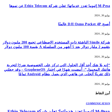
M-Pesa إثيوبيا تعزز خدماتها؛ تعلن شركة Ethio Telecom عن نموها
يوليو 30, 2026
أصبح DJI Osmo Pocket 4P عالميًا
يوليو 30, 2026
شركة Simile الناشئة ذات المستخدم الاصطناعي تجمع 200 مليون دولار
بتقييم 2 مليار دولار بعد 5 أشهر من السلسلة A بقيمة 100 مليون دولار
يوليو 30, 2026
“إنه بلا شك أحد أقل الحلول التي تركز على الخصوصية ضررًا لتجربة
هاتفك المحمول”: أمضيت شهرًا في اختبار GrapheneOS – وقد جعلني
ذلك تقريبًا أتخلى عن هاتفي الذي يعمل بنظام Android تمامًا
يوليو 30, 2026
أبرز النقاط
COMMUNICATION
M-Pesa إثيوبيا تعزز خدماتها؛ تعلن شركة Ethio Telecom