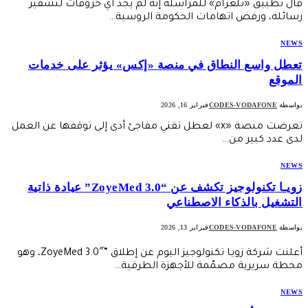
قال تطبيق «تلغرام» للمراسلة إنه لم يجد أي خروقات لتشفير
رسائله، ورفض اتهامات الحكومة الروسية…
NEWS
تعطل واسع النطاق في منصة «إكس» يؤثر على خدمات
الموقع
بواسطة
CODES-VODAFONE
فبراير 16, 2026
تعرضت منصة «x» لعطل تقني مفاجئ أدى إلى توقفها عن العمل
لدى عدد كبير من…
NEWS
زويـا تكنولوجيز تكشف عن “ZoyeMed 3.0” عيادة ذاتية
التشغيل بالذكاء الاصطناعي
بواسطة
CODES-VODAFONE
فبراير 13, 2026
أعلنت شركة زويـا تكنولوجيز اليوم عن إطلاق “ZoyeMed 3.0″، وهو
محطة سريرية مصمّمة للأجهزة الطرفية…
NEWS