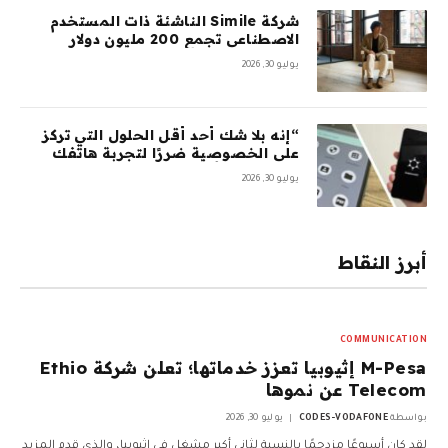
شركة Simile الناشئة ذات المستخدم
الاصطناعي تجمع 200 مليون دولار
بتقييم 2 مليار دولار بعد 5 أشهر من
يوليو 30, 2026
السلسلة A بقيمة 100 مليون دولار
“إنه بلا شك أحد أقل الحلول التي تركز
على الخصوصية ضررًا لتجربة هاتفك
المحمول”: أمضيت شهرًا في اختبار
يوليو 30, 2026
GrapheneOS – وقد جعلني ذلك تقريبًا
أتخلى عن هاتفي الذي يعمل بنظام
Android تمامًا
أبرز النقاط
COMMUNICATION
M-Pesa إثيوبيا تعزز خدماتها؛ تعلن شركة Ethio
Telecom عن نموها
بواسطة
CODES-VODAFONE
يوليو 30, 2026
لقد كان أسبوعًا مزدحمًا بالنسبة لثاني أكبر مشغل في إثيوبيا، والذي قدم المزيد