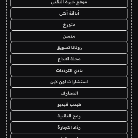
موقع خبرة التقني
أناقة أنثى
متورخ
مدسن
روتانا تسويق
مجلة الابداع
نادي الترددات
استشارات اون لاين
المعارف
هيدب فيديو
رمح التقنية
رذاذ التجارة