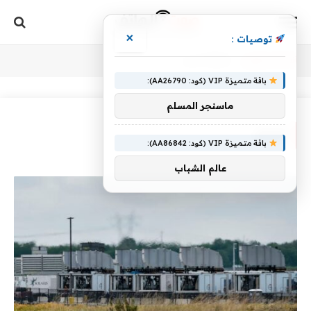
×
توصيات :
أنت الآن تتصفح:
Home
»
إيرين
باقة متميزة VIP (كود: AA26790):
ماسنجر المسلم
إيرين
باقة متميزة VIP (كود: AA86842):
عالم الشباب