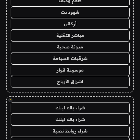
طعم وكيف
شهود نت
أركاني
مباشر التقنية
مدونة صحبة
شرقيات السياحة
موسوعة انوار
اشراق الأرباح
!
شراء باك لينك
شراء باك لينك
شراء روابط نصية