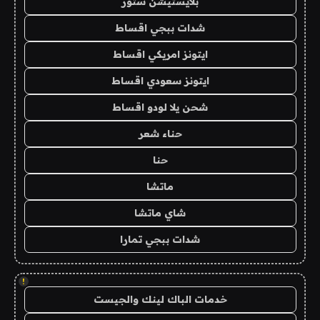
بلايستيشن ستور
شدات ببجي اقساط
ايتونز امريكي اقساط
ايتونز سعودي اقساط
شحن يلا لودو اقساط
حناء شعر
حنا
ماتشا
شاي ماتشا
شدات ببجي تمارا
!
خدمات الباك لينك والجيست