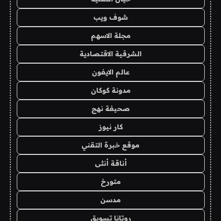
شوف ويب
مجلة الاسهم
الشرقية الاقتصادية
عالم الايفون
مدونة كوكان
صحيفة نهج
كار نيوز
موقع خبرة التقني
أناقة أنثى
متورخ
مدسن
روتانا تسويق