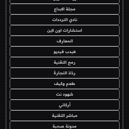
مجلة الابداع
نادي الترددات
استشارات اون لاين
المعارف
هيدب فيديو
رمح التقنية
رذاذ التجارة
طعم وكيف
شهود نت
أركاني
مباشر التقنية
مدونة صحبة