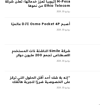
M-Pesa إثيوبيا تعزز خدماتها؛ تعلن شركة
Ethio Telecom عن نموها
يوليو 30, 2026
أصبح DJI Osmo Pocket 4P عالميًا
يوليو 30, 2026
شركة Simile الناشئة ذات المستخدم
الاصطناعي تجمع 200 مليون دولار
بتقييم 2 مليار دولار بعد 5 أشهر من
يوليو 30, 2026
السلسلة A بقيمة 100 مليون دولار
“إنه بلا شك أحد أقل الحلول التي تركز
على الخصوصية ضررًا لتجربة هاتفك
المحمول”: أمضيت شهرًا في اختبار
يوليو 30, 2026
GrapheneOS – وقد جعلني ذلك تقريبًا
أتخلى عن هاتفي الذي يعمل بنظام
Android تمامًا