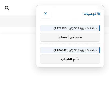
×
🚀 توصيات :
أنت الآن تتصفح:
Home
»
اتجاه
⭐ باقة متميزة VIP (كود: AA26790):
ماسنجر المسلم
اتجاه
⭐ باقة متميزة VIP (كود: AA86842):
عالم الشباب