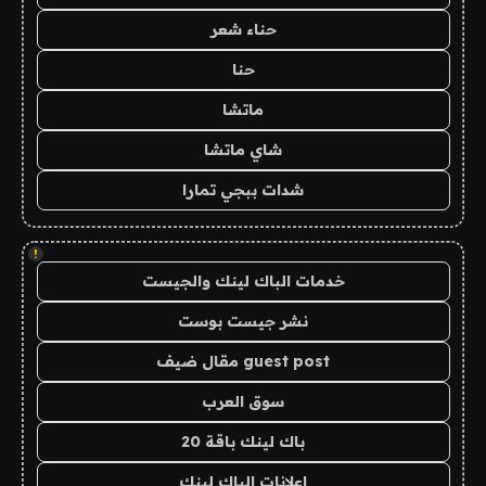
حناء شعر
حنا
ماتشا
شاي ماتشا
شدات ببجي تمارا
!
خدمات الباك لينك والجيست
نشر جيست بوست
guest post مقال ضيف
سوق العرب
باك لينك باقة 20
اعلانات الباك لينك