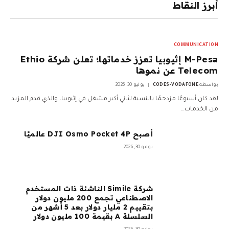
أبرز النقاط
COMMUNICATION
M-Pesa إثيوبيا تعزز خدماتها؛ تعلن شركة Ethio
Telecom عن نموها
بواسطة
CODES-VODAFONE
يوليو 30, 2026
لقد كان أسبوعًا مزدحمًا بالنسبة لثاني أكبر مشغل في إثيوبيا، والذي قدم المزيد
من الخدمات…
أصبح DJI Osmo Pocket 4P عالميًا
يوليو 30, 2026
شركة Simile الناشئة ذات المستخدم
الاصطناعي تجمع 200 مليون دولار
بتقييم 2 مليار دولار بعد 5 أشهر من
السلسلة A بقيمة 100 مليون دولار