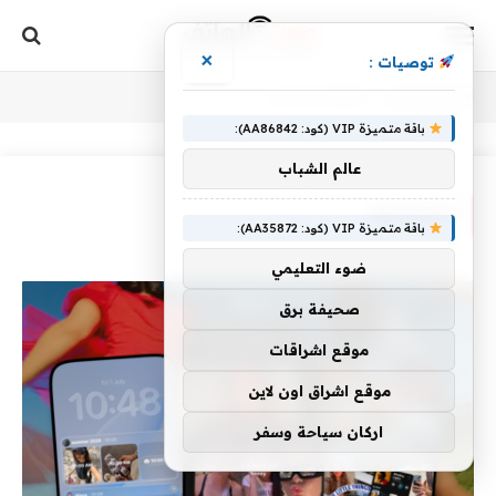
×
توصيات :
أنت الآن تتصفح:
Home
»
اجتماعية
باقة متميزة VIP (كود: AA86842):
عالم الشباب
اجتماعية
باقة متميزة VIP (كود: AA35872):
ضوء التعليمي
صحيفة برق
موقع اشراقات
موقع اشراق اون لاين
اركان سياحة وسفر