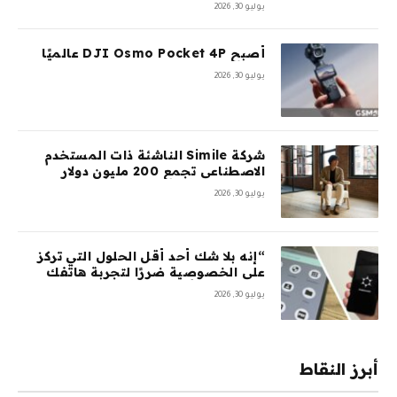
يوليو 30, 2026
أصبح DJI Osmo Pocket 4P عالميًا
يوليو 30, 2026
شركة Simile الناشئة ذات المستخدم
الاصطناعي تجمع 200 مليون دولار
بتقييم 2 مليار دولار بعد 5 أشهر من
يوليو 30, 2026
السلسلة A بقيمة 100 مليون دولار
“إنه بلا شك أحد أقل الحلول التي تركز
على الخصوصية ضررًا لتجربة هاتفك
المحمول”: أمضيت شهرًا في اختبار
يوليو 30, 2026
GrapheneOS – وقد جعلني ذلك تقريبًا
أتخلى عن هاتفي الذي يعمل بنظام
Android تمامًا
أبرز النقاط