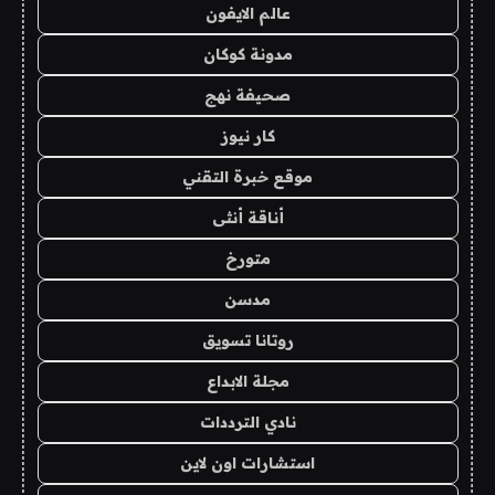
عالم الايفون
مدونة كوكان
صحيفة نهج
كار نيوز
موقع خبرة التقني
أناقة أنثى
متورخ
مدسن
روتانا تسويق
مجلة الابداع
نادي الترددات
استشارات اون لاين