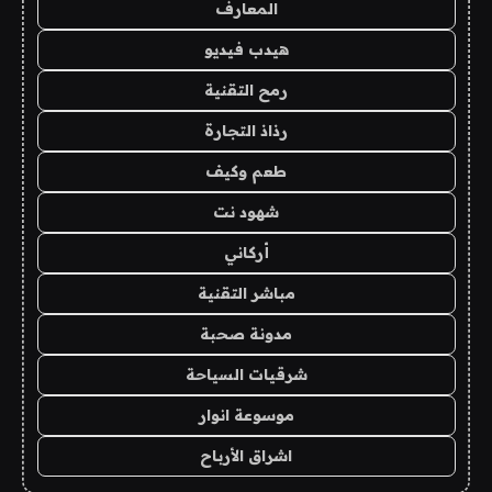
المعارف
هيدب فيديو
رمح التقنية
رذاذ التجارة
طعم وكيف
شهود نت
أركاني
مباشر التقنية
مدونة صحبة
شرقيات السياحة
موسوعة انوار
اشراق الأرباح