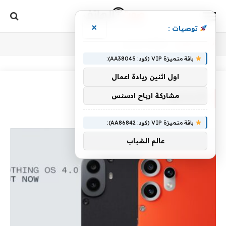
×
توصيات :
أنت الآن تتصفح:
Home
»
الأسابيع
باقة متميزة VIP (كود: AA38045):
اول اثنين ريادة اعمال
مشاركة ارباح ادسنس
الأسابيع
باقة متميزة VIP (كود: AA86842):
عالم الشباب