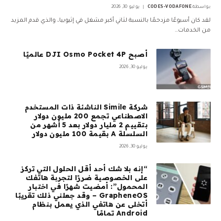
بواسطة
CODES-VODAFONE
يوليو 30, 2026
لقد كان أسبوعًا مزدحمًا بالنسبة لثاني أكبر مشغل في إثيوبيا، والذي قدم المزيد
من الخدمات…
أصبح DJI Osmo Pocket 4P عالميًا
يوليو 30, 2026
شركة Simile الناشئة ذات المستخدم
الاصطناعي تجمع 200 مليون دولار
بتقييم 2 مليار دولار بعد 5 أشهر من
السلسلة A بقيمة 100 مليون دولار
يوليو 30, 2026
“إنه بلا شك أحد أقل الحلول التي تركز
على الخصوصية ضررًا لتجربة هاتفك
المحمول”: أمضيت شهرًا في اختبار
GrapheneOS – وقد جعلني ذلك تقريبًا
أتخلى عن هاتفي الذي يعمل بنظام
Android تمامًا