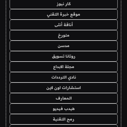
كار نيوز
موقع خبرة التقني
أناقة أنثى
متورخ
مدسن
روتانا تسويق
مجلة الابداع
نادي الترددات
استشارات اون لاين
المعارف
هيدب فيديو
رمح التقنية