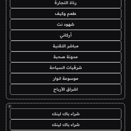
رذاذ التجارة
طعم وكيف
شهود نت
أركاني
مباشر التقنية
مدونة صحبة
شرقيات السياحة
موسوعة انوار
اشراق الأرباح
!
شراء باك لينك
شراء باك لينك