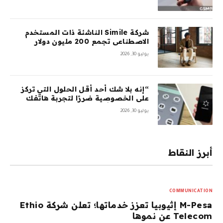
شركة Simile الناشئة ذات المستخدم
الاصطناعي تجمع 200 مليون دولار
بتقييم 2 مليار دولار بعد 5 أشهر من
يوليو 30, 2026
السلسلة A بقيمة 100 مليون دولار
“إنه بلا شك أحد أقل الحلول التي تركز
على الخصوصية ضررًا لتجربة هاتفك
المحمول”: أمضيت شهرًا في اختبار
يوليو 30, 2026
GrapheneOS – وقد جعلني ذلك تقريبًا
أتخلى عن هاتفي الذي يعمل بنظام
Android تمامًا
أبرز النقاط
COMMUNICATION
M-Pesa إثيوبيا تعزز خدماتها؛ تعلن شركة Ethio
Telecom عن نموها