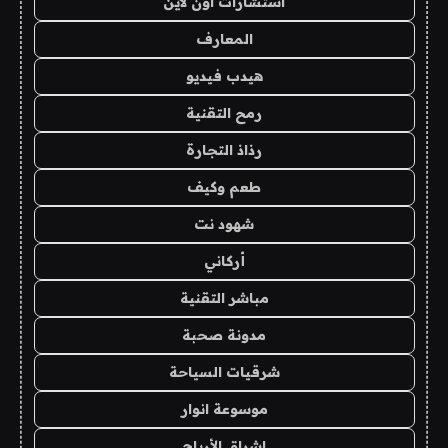
استشارات اون لاين
المعارف
هيدب فيديو
رمح التقنية
رذاذ التجارة
طعم وكيف
شهود نت
أركاني
مباشر التقنية
مدونة صحبة
شرقيات السياحة
موسوعة انوار
اشراق الأرباح