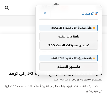
×
توصيات :
أنت الآن تتصفح:
Home
»
الأوزبكية
باقة متميزة VIP (كود: AA11138):
باقة باك لينك
تحسين محركات البحث SEO
الأوزبكية
باقة متميزة VIP (كود: AA26790):
ماسنجر المسلم
COMMUNICATION
شركة Ucell الأوزبكية توسع تغطية 5G إلى ترمذ
بواسطة
CODES-VODAFONE
فبراير 10, 2026
أعلنت شركة الاتصالات الأوزبكية Ucell يوم الاثنين أنها أطلقت خدمات 5G تجاريًا
في ترمز بجنوب…