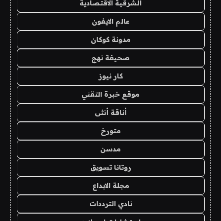
الشرقية الاقتصادية
عالم الايفون
مدونة كوكان
صحيفة نهج
كار نيوز
موقع خبرة التقني
أناقة أنثى
متورخ
مدسن
روتانا تسويق
مجلة الابداع
نادي الترددات