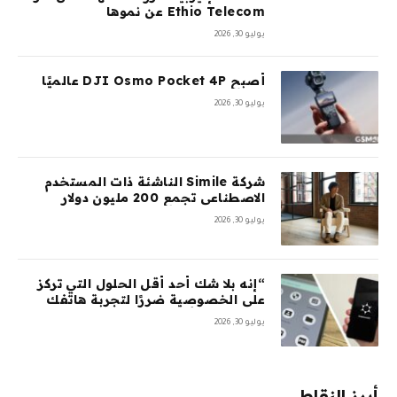
Ethio Telecom عن نموها
يوليو 30, 2026
أصبح DJI Osmo Pocket 4P عالميًا
يوليو 30, 2026
شركة Simile الناشئة ذات المستخدم
الاصطناعي تجمع 200 مليون دولار
بتقييم 2 مليار دولار بعد 5 أشهر من
يوليو 30, 2026
السلسلة A بقيمة 100 مليون دولار
“إنه بلا شك أحد أقل الحلول التي تركز
على الخصوصية ضررًا لتجربة هاتفك
المحمول”: أمضيت شهرًا في اختبار
يوليو 30, 2026
GrapheneOS – وقد جعلني ذلك تقريبًا
أتخلى عن هاتفي الذي يعمل بنظام
Android تمامًا
أبرز النقاط