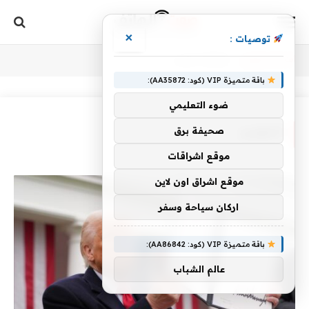
×
توصيات :
أنت الآن تتصفح:
Home
»
التهديد
باقة متميزة VIP (كود: AA35872):
ضوء التعليمي
صحيفة برق
التهديد
موقع اشراقات
موقع اشراق اون لاين
اركان سياحة وسفر
باقة متميزة VIP (كود: AA86842):
عالم الشباب