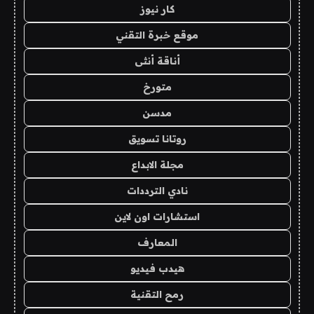
كار نيوز
موقع خبرة التقني
أناقة أنثى
متورخ
مدسن
روتانا تسويق
مجلة الابداع
نادي الترددات
استشارات اون لاين
المعارف
هيدب فيديو
رمح التقنية