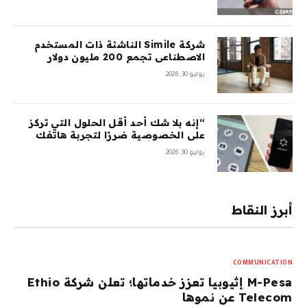
شركة Simile الناشئة ذات المستخدم
الاصطناعي تجمع 200 مليون دولار
بتقييم 2 مليار دولار بعد 5 أشهر من
يوليو 30, 2026
السلسلة A بقيمة 100 مليون دولار
“إنه بلا شك أحد أقل الحلول التي تركز
على الخصوصية ضررًا لتجربة هاتفك
المحمول”: أمضيت شهرًا في اختبار
يوليو 30, 2026
GrapheneOS – وقد جعلني ذلك تقريبًا
أتخلى عن هاتفي الذي يعمل بنظام
Android تمامًا
أبرز النقاط
COMMUNICATION
M-Pesa إثيوبيا تعزز خدماتها؛ تعلن شركة Ethio
Telecom عن نموها