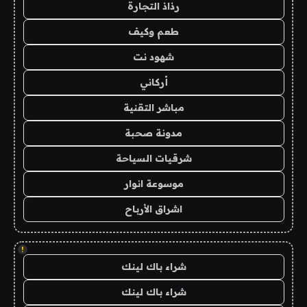
رذاذ التجارة
طعم وكيف
شهود نت
أركاني
مباشر التقنية
مدونة صحبة
شرقيات السياحة
موسوعة انوار
اشراق الأرباح
!
شراء باك لينك
شراء باك لينك