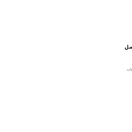
صل
باب