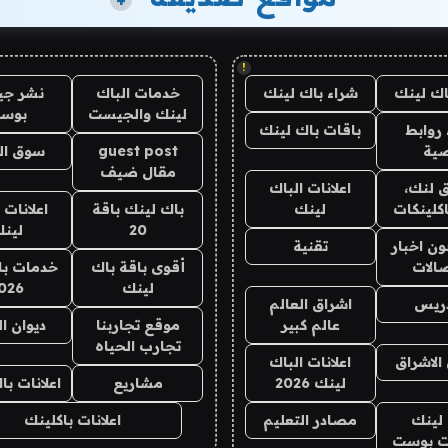
+
!
اك لينك
شراء باك لينك
خدمات الباك
نشر ج
لينك والجيست
بوس
روابط
باقات باك لينك
ية
guest post
سوق ال
مقال ضيف
 لنك،
اعلانات الباك
كلينكات
لينك
باك لينك باقة
اعلانات 
20
لين
ن اخبار
تقنية
صالات
أقوى باقة باك
خدمات با
لينك
026
دريس
اشراق العالم
عالم كبير
موقع تجاربنا
ديوان ا
تجارب الحياه
الاشراق
اعلانات الباك
لينك 2026
مشاريع
اعلانات ب
لينك
مصادر التعليم
اعلانات باكلينك
 بوست