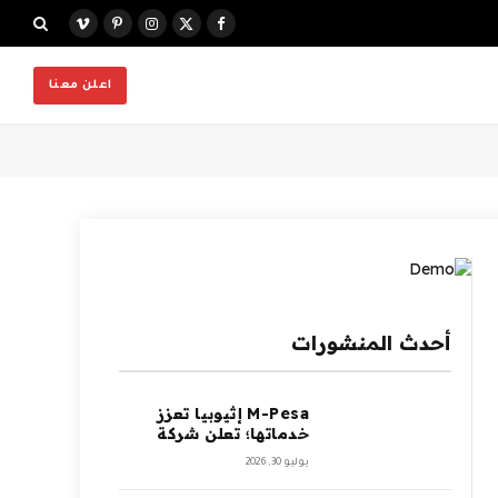
X
فيسبوك
الانستغرام
بينتيريست
فيميو
(Twitter)
اعلن معنا
أحدث المنشورات
M-Pesa إثيوبيا تعزز
خدماتها؛ تعلن شركة
Ethio Telecom عن
يوليو 30, 2026
نموها