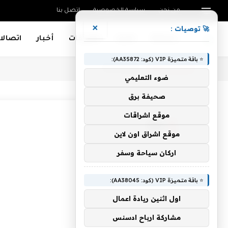
من نحن
سياسة الخصوصية
اتصل بنا
×
🚀 توصيات :
Mobiles
تقنية
تطبيقات
أخبار
اتصالا
⭐ باقة متميزة VIP (كود: AA35872):
أنت الآن تتصفح:
Home
»
الـ16
ضوء التعليمي
صحيفة برق
موقع اشراقات
الـ16
موقع اشراق اون لاين
اركان سياحة وسفر
⭐ باقة متميزة VIP (كود: AA38045):
اول اثنين ريادة اعمال
مشاركة ارباح ادسنس