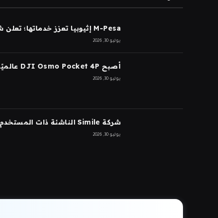
M-Pesa إثيوبيا تعزز خدماتها؛ تعلن شركة Ethio Telecom عن نموها
يوليو 30, 2026
أصبح DJI Osmo Pocket 4P عالميًا
يوليو 30, 2026
شركة Simile الناشئة ذات المستخدم الاصطناعي تجمع 200 مليون دولار بتقييم 2 مليار دولار بعد 5 أشهر من السلسلة A بقيمة 100 مليون دولار
يوليو 30, 2026