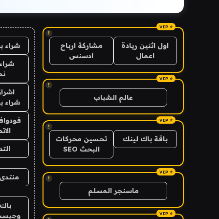
!
شراء ب
اول اثنين ريادة
مشاركة ارباح
اعمال
ادسنس
شراء 
نص
!
اشراق
عالم الشباب
شراء با
فودوافو
!
الات
باقة باك لينك
تحسين محركات
الت
البحث SEO
منتدى 
!
ماسنجر المسلم
باك 
وجيست