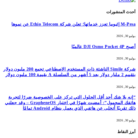
أحدث المنشورات
M-Pesa إثيوبيا تعزز خدماتها؛ تعلن شركة Ethio Telecom عن نموها
يوليو 30, 2026
أصبح DJI Osmo Pocket 4P عالميًا
يوليو 30, 2026
شركة Simile الناشئة ذات المستخدم الاصطناعي تجمع 200 مليون دولار
بتقييم 2 مليار دولار بعد 5 أشهر من السلسلة A بقيمة 100 مليون دولار
يوليو 30, 2026
“إنه بلا شك أحد أقل الحلول التي تركز على الخصوصية ضررًا لتجربة
هاتفك المحمول”: أمضيت شهرًا في اختبار GrapheneOS – وقد جعلني
ذلك تقريبًا أتخلى عن هاتفي الذي يعمل بنظام Android تمامًا
يوليو 30, 2026
أبرز النقاط