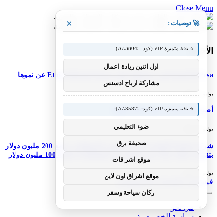
Close Menu
×
🚀 توصيات :
⭐ باقة متميزة VIP (كود: AA38045):
الأحدث
اول اثنين ريادة اعمال
M-Pesa إثيوبيا تعزز خدماتها؛ تعلن شركة Ethio Telecom عن نموها
مشاركة ارباح ادسنس
يوليو 30, 2026
⭐ باقة متميزة VIP (كود: AA35872):
أصبح DJI Osmo Pocket 4P عالميًا
ضوء التعليمي
يوليو 30, 2026
صحيفة برق
شركة Simile الناشئة ذات المستخدم الاصطناعي تجمع 200 مليون دولار
بتقييم 2 مليار دولار بعد 5 أشهر من السلسلة A بقيمة 100 مليون دولار
موقع اشراقات
يوليو 30, 2026
موقع اشراق اون لاين
فيسبوك
X (Twitter)
الانستغرام
اركان سياحة وسفر
من نحن
سياسة الخصوصية