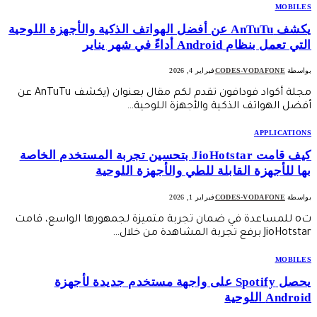
MOBILES
يكشف AnTuTu عن أفضل الهواتف الذكية والأجهزة اللوحية
التي تعمل بنظام Android أداءً في شهر يناير
بواسطة
CODES-VODAFONE
فبراير 4, 2026
مجلة أكواد فودافون تقدم لكم مقال بعنوان (يكشف AnTuTu عن
أفضل الهواتف الذكية والأجهزة اللوحية…
APPLICATIONS
كيف قامت JioHotstar بتحسين تجربة المستخدم الخاصة
بها للأجهزة القابلة للطي والأجهزة اللوحية
بواسطة
CODES-VODAFONE
فبراير 1, 2026
تo للمساعدة في ضمان تجربة متميزة لجمهورها الواسع، قامت
JioHotstar برفع تجربة المشاهدة من خلال…
MOBILES
يحصل Spotify على واجهة مستخدم جديدة لأجهزة
Android اللوحية