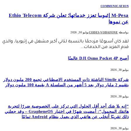
COMMUNICATION
M-Pesa إثيوبيا تعزز خدماتها؛ تعلن شركة Ethio Telecom
عن نموها
بواسطة
CODES-VODAFONE
يوليو 30, 2026
لقد كان أسبوعًا مزدحمًا بالنسبة لثاني أكبر مشغل في إثيوبيا، والذي
قدم المزيد من الخدمات…
أصبح DJI Osmo Pocket 4P عالميًا
يوليو 30, 2026
شركة Simile الناشئة ذات المستخدم الاصطناعي تجمع 200 مليون دولار
بتقييم 2 مليار دولار بعد 5 أشهر من السلسلة A بقيمة 100 مليون دولار
يوليو 30, 2026
“إنه بلا شك أحد أقل الحلول التي تركز على الخصوصية ضررًا لتجربة
هاتفك المحمول”: أمضيت شهرًا في اختبار GrapheneOS – وقد جعلني
ذلك تقريبًا أتخلى عن هاتفي الذي يعمل بنظام Android تمامًا
يوليو 30, 2026