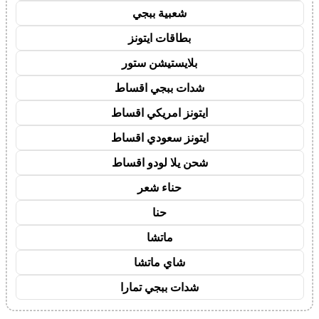
شعبية ببجي
بطاقات ايتونز
بلايستيشن ستور
شدات ببجي اقساط
ايتونز امريكي اقساط
ايتونز سعودي اقساط
شحن يلا لودو اقساط
حناء شعر
حنا
ماتشا
شاي ماتشا
شدات ببجي تمارا