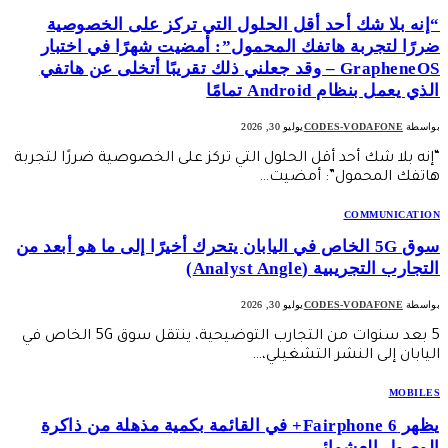
“إنه بلا شك أحد أقل الحلول التي تركز على الخصوصية
ضررًا لتجربة هاتفك المحمول”: أمضيت شهرًا في اختبار
GrapheneOS – وقد جعلني ذلك تقريبًا أتخلى عن هاتفي
الذي يعمل بنظام Android تمامًا
بواسطة
CODES-VODAFONE
يوليو 30, 2026
“إنه بلا شك أحد أقل الحلول التي تركز على الخصوصية ضررًا لتجربة
هاتفك المحمول”: أمضيت…
COMMUNICATION
سوق 5G الخاص في اليابان يتحرك أخيرًا إلى ما هو أبعد من
التجارب التجريبية (Analyst Angle)
بواسطة
CODES-VODAFONE
يوليو 30, 2026
5 بعد سنوات من التجارب التوضيحية، ينتقل سوق 5G الخاص في
اليابان إلى النشر التشغيلي،…
MOBILES
يظهر Fairphone 6+ في القائمة بكمية مذهلة من ذاكرة
الوصول العشوائي