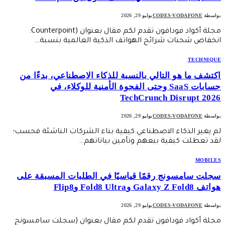
بواسطة
CODES-VODAFONE
يوليو 29, 2026
مجلة أكواد فودافون تقدم لكم مقال بعنوان (Counterpoint:
انخفاض شحنات شرائح الهواتف الذكية العالمية بنسبة…
TECHNIQUE
اكتشف ما هو التالي بالنسبة للذكاء الاصطناعي، بدءًا من
حسابات SaaS وحتى الفجوة الأمنية للوكلاء، في
TechCrunch Disrupt 2026
بواسطة
CODES-VODAFONE
يوليو 29, 2026
لم يغير الذكاء الاصطناعي كيفية بناء الشركات الناشئة فحسب؛
لقد تعطلت كيفية بيعهم وتأمين بياناتهم…
MOBILES
سجلت سامسونج رقمًا قياسيًا في الطلبات المسبقة على
هواتف Galaxy Z Fold8 وFold8 Ultra وFlip8
بواسطة
CODES-VODAFONE
يوليو 29, 2026
مجلة أكواد فودافون تقدم لكم مقال بعنوان (سجلت سامسونج