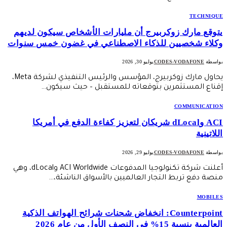
TECHNIQUE
يتوقع مارك زوكربيرج أن مليارات الأشخاص سيكون لديهم
وكلاء شخصيين للذكاء الاصطناعي في غضون خمس سنوات
بواسطة
CODES-VODAFONE
يوليو 30, 2026
يحاول مارك زوكربيرج، المؤسس والرئيس التنفيذي لشركة Meta،
إقناع المستثمرين بتوقعاته للمستقبل – حيث سيكون…
COMMUNICATION
ACI وdLocal شريكان لتعزيز كفاءة الدفع في أمريكا
اللاتينية
بواسطة
CODES-VODAFONE
يوليو 29, 2026
أعلنت شركة تكنولوجيا المدفوعات ACI Worldwide وdLocal، وهي
منصة دفع تربط التجار العالميين بالأسواق الناشئة،…
MOBILES
Counterpoint: انخفاض شحنات شرائح الهواتف الذكية
العالمية بنسبة 15% في النصف الأول من عام 2026