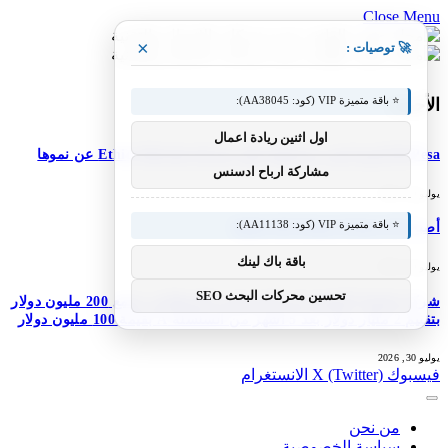
Close Menu
×
🚀 توصيات :
⭐ باقة متميزة VIP (كود: AA38045):
الأحدث
اول اثنين ريادة اعمال
M-Pesa إثيوبيا تعزز خدماتها؛ تعلن شركة Ethio Telecom عن نموها
مشاركة ارباح ادسنس
يوليو 30, 2026
⭐ باقة متميزة VIP (كود: AA11138):
أصبح DJI Osmo Pocket 4P عالميًا
باقة باك لينك
يوليو 30, 2026
تحسين محركات البحث SEO
شركة Simile الناشئة ذات المستخدم الاصطناعي تجمع 200 مليون دولار
بتقييم 2 مليار دولار بعد 5 أشهر من السلسلة A بقيمة 100 مليون دولار
يوليو 30, 2026
فيسبوك
X (Twitter)
الانستغرام
من نحن
سياسة الخصوصية