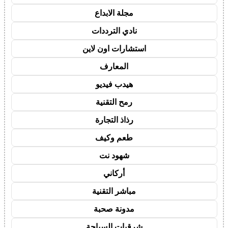
مجلة الابداع
نادي الترددات
استشارات اون لاين
المعارف
هيدب فيديو
رمح التقنية
رذاذ التجارة
طعم وكيف
شهود نت
أركاني
مباشر التقنية
مدونة صحبة
شرقيات السياحة