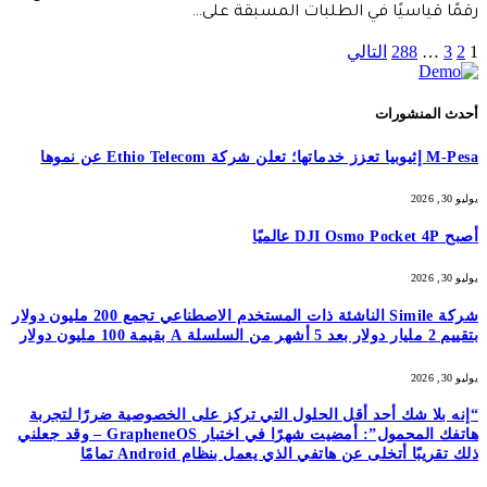
رقمًا قياسيًا في الطلبات المسبقة على…
1
2
3
…
288
التالي
أحدث المنشورات
M-Pesa إثيوبيا تعزز خدماتها؛ تعلن شركة Ethio Telecom عن نموها
يوليو 30, 2026
أصبح DJI Osmo Pocket 4P عالميًا
يوليو 30, 2026
شركة Simile الناشئة ذات المستخدم الاصطناعي تجمع 200 مليون دولار
بتقييم 2 مليار دولار بعد 5 أشهر من السلسلة A بقيمة 100 مليون دولار
يوليو 30, 2026
“إنه بلا شك أحد أقل الحلول التي تركز على الخصوصية ضررًا لتجربة
هاتفك المحمول”: أمضيت شهرًا في اختبار GrapheneOS – وقد جعلني
ذلك تقريبًا أتخلى عن هاتفي الذي يعمل بنظام Android تمامًا