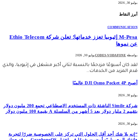
يوليو 30, 2026
أبرز النقاط
COMMUNICATION
M-Pesa إثيوبيا تعزز خدماتها؛ تعلن شركة Ethio Telecom
عن نموها
بواسطة
CODES-VODAFONE
يوليو 30, 2026
لقد كان أسبوعًا مزدحمًا بالنسبة لثاني أكبر مشغل في إثيوبيا، والذي
قدم المزيد من الخدمات…
أصبح DJI Osmo Pocket 4P عالميًا
يوليو 30, 2026
شركة Simile الناشئة ذات المستخدم الاصطناعي تجمع 200 مليون دولار
بتقييم 2 مليار دولار بعد 5 أشهر من السلسلة A بقيمة 100 مليون دولار
يوليو 30, 2026
“إنه بلا شك أحد أقل الحلول التي تركز على الخصوصية ضررًا لتجربة
هاتفك المحمول”: أمضيت شهرًا في اختبار GrapheneOS – وقد جعلني