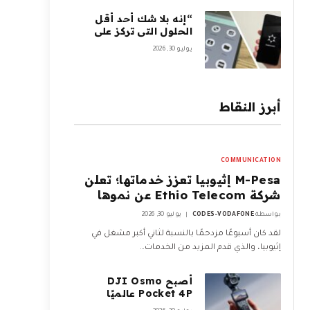
من السلسلة A بقيمة
100 مليون دولار
“إنه بلا شك أحد أقل
الحلول التي تركز على
الخصوصية ضررًا لتجربة
يوليو 30, 2026
هاتفك المحمول”:
أمضيت شهرًا في اختبار
GrapheneOS – وقد
جعلني ذلك تقريبًا أتخلى
أبرز النقاط
عن هاتفي الذي يعمل
بنظام Android تمامًا
COMMUNICATION
M-Pesa إثيوبيا تعزز خدماتها؛ تعلن
شركة Ethio Telecom عن نموها
بواسطة
CODES-VODAFONE
يوليو 30, 2026
لقد كان أسبوعًا مزدحمًا بالنسبة لثاني أكبر مشغل في
إثيوبيا، والذي قدم المزيد من الخدمات…
أصبح DJI Osmo
Pocket 4P عالميًا