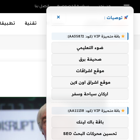
من نحن
سياسة الخصوصية
اتصل بنا
×
توصيات :
Mobiles
تقنية
تطبيقا
باقة متميزة VIP (كود: AA35872):
أنت الآن تتصفح:
Home
»
كونواي
ضوء التعليمي
صحيفة برق
موقع اشراقات
كونواي
موقع اشراق اون لاين
اركان سياحة وسفر
باقة متميزة VIP (كود: AA11138):
باقة باك لينك
تحسين محركات البحث SEO