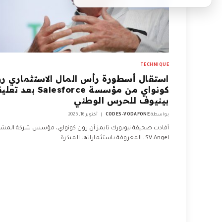
TECHNIQUE
استقال أسطورة رأس المال الاستثماري ر
كونواي من مؤسسة Salesforce 
بينيوف للحرس الوطني
بواسطة
CODES-VODAFONE
أكتوبر 16, 2025
أفادت صحيفة نيويورك تايمز أن رون كونواي، مؤسس شركة المشا
SV Angel، المعروفة باستثماراتها المبكرة…