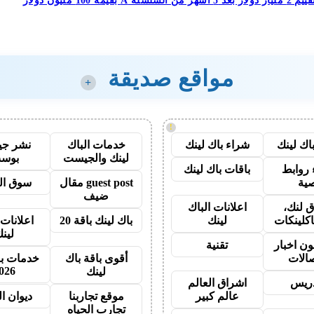
مواقع صديقة
+
!
اك لينك
شراء باك لينك
خدمات الباك
نشر ج
لينك والجيست
بوس
روابط
باقات باك لينك
ية
guest post مقال
سوق ال
ضيف
 لنك،
اعلانات الباك
اكلينكات
لينك
باك لينك باقة 20
اعلانات 
لين
ون اخبار
تقنية
صالات
أقوى باقة باك
خدمات با
026
لينك
دريس
اشراق العالم
عالم كبير
موقع تجاربنا
ديوان ا
تجارب الحياه