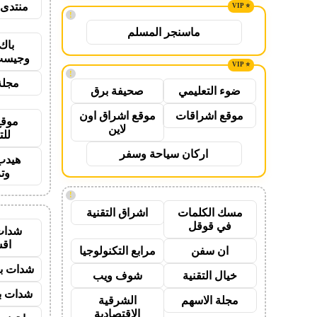
منتدى 
!
ماسنجر المسلم
باك
وجيست
!
مجلة
ضوء التعليمي
صحيفة برق
موقع اشراقات
موقع اشراق اون
موقع
لاين
للت
اركان سياحة وسفر
هيدب
وت
!
مسك الكلمات
اشراق التقنية
في قوقل
شدات
اق
ان سفن
مرابع التكنولوجيا
شدات بب
خيال التقنية
شوف ويب
شدات بب
مجلة الاسهم
الشرقية
الاقتصادية