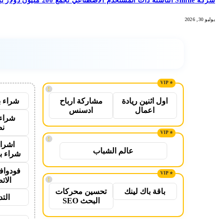
شركة Simile الناشئة ذات المستخدم الاصطناعي تجمع 200 مليون دولار بتقييم 2 مليار دولار بعد 5 أشهر من السلسلة A بقيمة 100 مليون دولار
يوليو 30, 2026
!
شراء ب
اول اثنين ريادة
مشاركة ارباح
اعمال
ادسنس
شراء 
نص
!
اشراق
عالم الشباب
شراء ب
فودواف
الات
!
باقة باك لينك
تحسين محركات
الت
البحث SEO