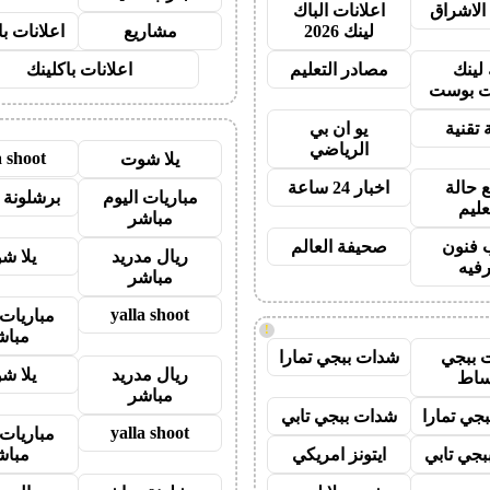
الاشراق
اعلانات الباك
لينك 2026
مشاريع
اعلانات ب
 لينك
مصادر التعليم
اعلانات باكلينك
 بوست
 تقنية
يو ان بي
الرياضي
a shoot
يلا شوت
 حالة
اخبار 24 ساعة
مباريات اليوم
برشلونة 
عليم
مباشر
 فنون
صحيفة العالم
ريال مدريد
يلا ش
رفيه
مباشر
yalla shoot
مباريات 
!
مباش
 ببجي
شدات ببجي تمارا
ريال مدريد
يلا ش
ساط
مباشر
جي تمارا
شدات ببجي تابي
yalla shoot
مباريات 
جي تابي
ايتونز امريكي
مباش