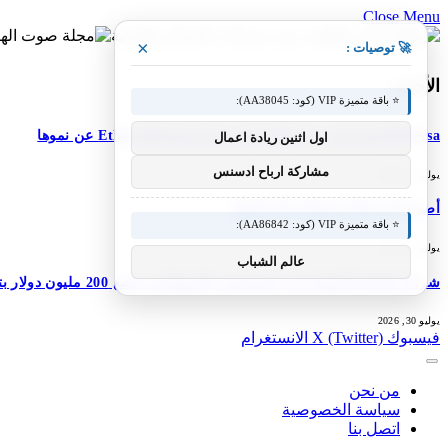
Close Menu
×
🚀 توصيات :
الأحدث
⭐ باقة متميزة VIP (كود: AA38045):
M-Pesa إثيوبيا تعزز خدماتها؛ تعلن شركة Ethio Telecom عن نموها
اول اثنين ريادة اعمال
مشاركة ارباح ادسنس
يوليو 30, 2026
أصبح DJI Osmo Pocket 4P عالميًا
⭐ باقة متميزة VIP (كود: AA86842):
يوليو 30, 2026
عالم الشباب
شركة Simile الناشئة ذات المستخدم الاصطناعي تجمع 200 مليون دولار بتقييم 2 مليار دولار بعد 5 أشهر من السلسلة A بقيمة 100 مليون دولار
يوليو 30, 2026
فيسبوك
X (Twitter)
الانستغرام
من نحن
سياسة الخصوصية
اتصل بنا