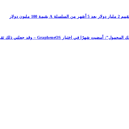
جعلني ذلك تقريبًا أتخلى عن هاتفي الذي يعمل بنظام Android تمامًا