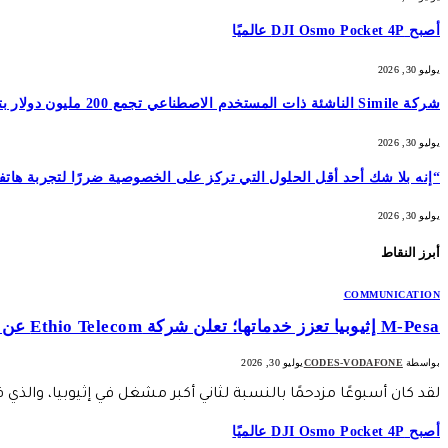
أصبح DJI Osmo Pocket 4P عالميًا
يوليو 30, 2026
شركة Simile الناشئة ذات المستخدم الاصطناعي تجمع 200 مليون دولار بتقييم 2 مليار دولار بعد 5 أشهر من السلسلة A بقيمة 100 مليون دولار
يوليو 30, 2026
“إنه بلا شك أحد أقل الحلول التي تركز على الخصوصية ضررًا لتجربة هاتفك المحمول”: أمضيت شهرًا في اختبار GrapheneOS – وقد 
يوليو 30, 2026
أبرز النقاط
COMMUNICATION
M-Pesa إثيوبيا تعزز خدماتها؛ تعلن شركة Ethio Telecom عن نموها
بواسطة
CODES-VODAFONE
يوليو 30, 2026
لقد كان أسبوعًا مزدحمًا بالنسبة لثاني أكبر مشغل في إثيوبيا، والذي
أصبح DJI Osmo Pocket 4P عالميًا