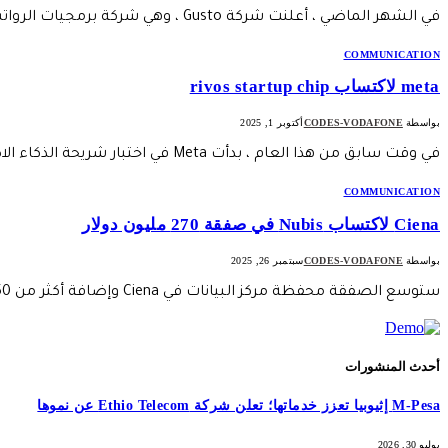
في الشهر الماضي ، أعلنت شركة Gusto ، وهي شركة برمجيات الرواتب والموارد البشرية ،…
COMMUNICATION
meta لاكتساب rivos startup chip
بواسطة
CODES-VODAFONE
أكتوبر 1, 2025
في وقت سابق من هذا العام ، بدأت Meta في اختبار شريحة الذكاء الاصطناعى الأولى…
COMMUNICATION
Ciena لاكتساب Nubis في صفقة 270 مليون دولار
بواسطة
CODES-VODAFONE
سبتمبر 26, 2025
ستوسع الصفقة محفظة مركز البيانات في Ciena وإضافة أكثر من 50 مهندسًا إلى فريق البحث…
أحدث المنشورات
M-Pesa إثيوبيا تعزز خدماتها؛ تعلن شركة Ethio Telecom عن نموها
يوليو 30, 2026