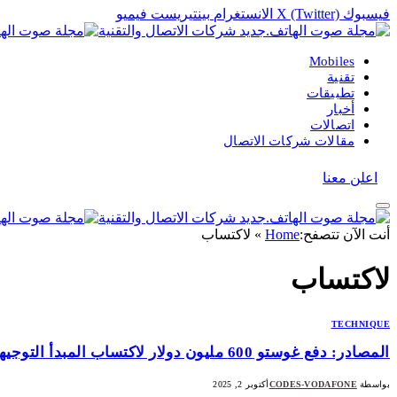
فيسبوك
X (Twitter)
الانستغرام
بينتيريست
فيميو
Mobiles
تقنية
تطبيقات
أخبار
اتصالات
مقالات شركات الاتصال
اعلن معنا
أنت الآن تتصفح:
Home
»
لاكتساب
لاكتساب
TECHNIQUE
المصادر: دفع غوستو 600 مليون دولار لاكتساب المبدأ التوجيهي ، يخطط لتجريد العملاء المرتبطين بالمنافسين
بواسطة
CODES-VODAFONE
أكتوبر 2, 2025