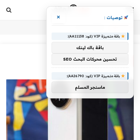
×
توصيات :
أنت الآن تتصفح:
Home
»
لمنافسة
باقة متميزة VIP (كود: AA11138):
باقة باك لينك
تحسين محركات البحث SEO
لمنافسة
باقة متميزة VIP (كود: AA26790):
ماسنجر المسلم