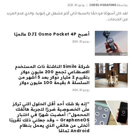
بواسطة
CODES-VODAFONE
يوليو 30, 2026
لقد كان أسبوعًا مزدحمًا بالنسبة لثاني أكبر مشغل في إثيوبيا، والذي قدم المزيد
من الخدمات…
أصبح DJI Osmo Pocket 4P عالميًا
يوليو 30, 2026
شركة Simile الناشئة ذات المستخدم
الاصطناعي تجمع 200 مليون دولار
بتقييم 2 مليار دولار بعد 5 أشهر من
السلسلة A بقيمة 100 مليون دولار
يوليو 30, 2026
“إنه بلا شك أحد أقل الحلول التي تركز
على الخصوصية ضررًا لتجربة هاتفك
المحمول”: أمضيت شهرًا في اختبار
GrapheneOS – وقد جعلني ذلك تقريبًا
أتخلى عن هاتفي الذي يعمل بنظام
Android تمامًا