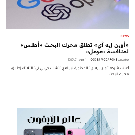
NEWS
«أوبن إيه آي» تطلق محرك البحث «أطلس»
لمنافسة «غوغل»
بواسطة
CODES-VODAFONE
أكتوبر 21, 2025
أعلنت شركة “أوبن إيه آي” المطورة لبرنامج “تشات جي بي تي” الثلاثاء إطلاق
محرك البحث…