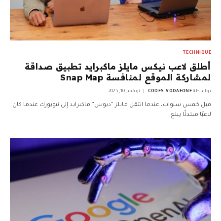
TECHNIQUE
أطلق لاعب نيكس مايلز ماكبرايد تطبيق صداقة
لمشاركة الموقع لمنافسة Snap Map
بواسطة
CODES-VODAFONE
نوفمبر 10, 2025
قبل خمس سنوات، عندما انتقل مايلز “ديوس” ماكبرايد إلى نيويورك عندما كان
لاعبًا مبتدئًا يبلغ…