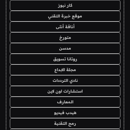
كار نيوز
موقع خبرة التقني
أناقة أنثى
متورخ
مدسن
روتانا تسويق
مجلة الابداع
نادي الترددات
استشارات اون لاين
المعارف
هيدب فيديو
رمح التقنية