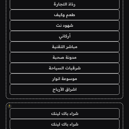
رذاذ التجارة
طعم وكيف
شهود نت
أركاني
مباشر التقنية
مدونة صحبة
شرقيات السياحة
موسوعة انوار
اشراق الأرباح
!
شراء باك لينك
شراء باك لينك