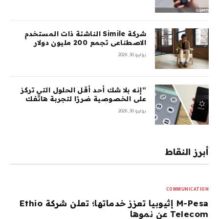
شركة Simile الناشئة ذات المستخدم
الاصطناعي تجمع 200 مليون دولار
بتقييم 2 مليار دولار بعد 5 أشهر من
يوليو 30, 2026
السلسلة A بقيمة 100 مليون دولار
“إنه بلا شك أحد أقل الحلول التي تركز
على الخصوصية ضررًا لتجربة هاتفك
المحمول”: أمضيت شهرًا في اختبار
يوليو 30, 2026
GrapheneOS – وقد جعلني ذلك تقريبًا
أتخلى عن هاتفي الذي يعمل بنظام
Android تمامًا
أبرز النقاط
COMMUNICATION
M-Pesa إثيوبيا تعزز خدماتها؛ تعلن شركة Ethio
Telecom عن نموها