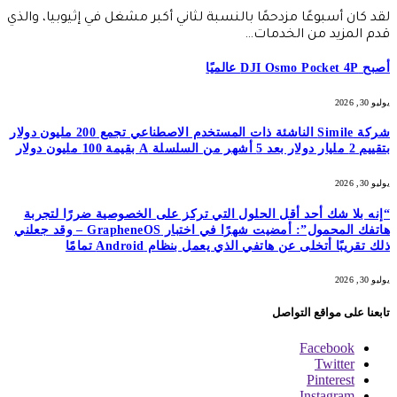
لقد كان أسبوعًا مزدحمًا بالنسبة لثاني أكبر مشغل في إثيوبيا، والذي
قدم المزيد من الخدمات…
أصبح DJI Osmo Pocket 4P عالميًا
يوليو 30, 2026
شركة Simile الناشئة ذات المستخدم الاصطناعي تجمع 200 مليون دولار
بتقييم 2 مليار دولار بعد 5 أشهر من السلسلة A بقيمة 100 مليون دولار
يوليو 30, 2026
“إنه بلا شك أحد أقل الحلول التي تركز على الخصوصية ضررًا لتجربة
هاتفك المحمول”: أمضيت شهرًا في اختبار GrapheneOS – وقد جعلني
ذلك تقريبًا أتخلى عن هاتفي الذي يعمل بنظام Android تمامًا
يوليو 30, 2026
تابعنا على مواقع التواصل
Facebook
Twitter
Pinterest
Instagram