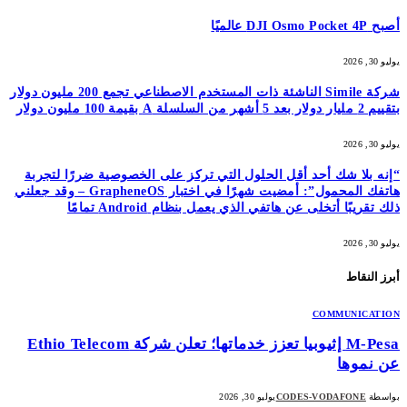
أصبح DJI Osmo Pocket 4P عالميًا
يوليو 30, 2026
شركة Simile الناشئة ذات المستخدم الاصطناعي تجمع 200 مليون دولار
بتقييم 2 مليار دولار بعد 5 أشهر من السلسلة A بقيمة 100 مليون دولار
يوليو 30, 2026
“إنه بلا شك أحد أقل الحلول التي تركز على الخصوصية ضررًا لتجربة
هاتفك المحمول”: أمضيت شهرًا في اختبار GrapheneOS – وقد جعلني
ذلك تقريبًا أتخلى عن هاتفي الذي يعمل بنظام Android تمامًا
يوليو 30, 2026
أبرز النقاط
COMMUNICATION
M-Pesa إثيوبيا تعزز خدماتها؛ تعلن شركة Ethio Telecom
عن نموها
بواسطة
CODES-VODAFONE
يوليو 30, 2026