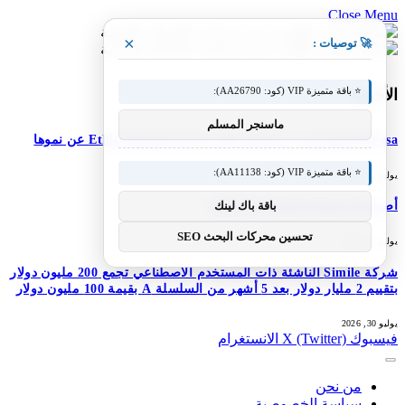
Close Menu
×
🚀 توصيات :
⭐ باقة متميزة VIP (كود: AA26790):
الأحدث
ماسنجر المسلم
M-Pesa إثيوبيا تعزز خدماتها؛ تعلن شركة Ethio Telecom عن نموها
⭐ باقة متميزة VIP (كود: AA11138):
يوليو 30, 2026
باقة باك لينك
أصبح DJI Osmo Pocket 4P عالميًا
تحسين محركات البحث SEO
يوليو 30, 2026
شركة Simile الناشئة ذات المستخدم الاصطناعي تجمع 200 مليون دولار
بتقييم 2 مليار دولار بعد 5 أشهر من السلسلة A بقيمة 100 مليون دولار
يوليو 30, 2026
فيسبوك
X (Twitter)
الانستغرام
من نحن
سياسة الخصوصية