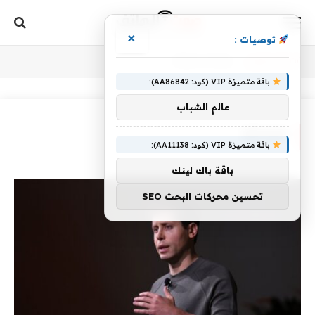
×
توصيات :
أنت الآن تتصفح:
Devday
»
Home
باقة متميزة VIP (كود: AA86842):
عالم الشباب
DEVDAY
باقة متميزة VIP (كود: AA11138):
باقة باك لينك
تحسين محركات البحث SEO