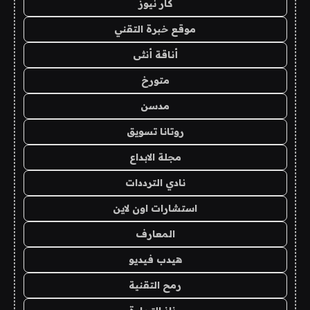
كار نيوز
موقع خبرة التقني
أناقة أنثى
متورخ
مدسن
روتانا تسويق
مجلة الابداع
نادي الترددات
استشارات اون لاين
المعارف
هيدب فيديو
رمح التقنية