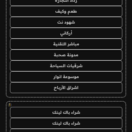
رذاذ التجارة
طعم وكيف
شهود نت
أركاني
مباشر التقنية
مدونة صحبة
شرقيات السياحة
موسوعة انوار
اشراق الأرباح
!
شراء باك لينك
شراء باك لينك