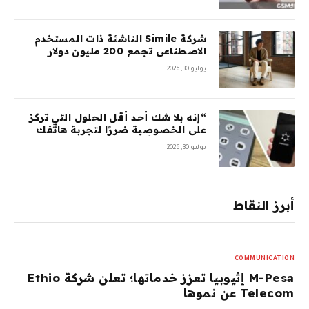
شركة Simile الناشئة ذات المستخدم
الاصطناعي تجمع 200 مليون دولار
بتقييم 2 مليار دولار بعد 5 أشهر من
يوليو 30, 2026
السلسلة A بقيمة 100 مليون دولار
“إنه بلا شك أحد أقل الحلول التي تركز
على الخصوصية ضررًا لتجربة هاتفك
المحمول”: أمضيت شهرًا في اختبار
يوليو 30, 2026
GrapheneOS – وقد جعلني ذلك تقريبًا
أتخلى عن هاتفي الذي يعمل بنظام
Android تمامًا
أبرز النقاط
COMMUNICATION
M-Pesa إثيوبيا تعزز خدماتها؛ تعلن شركة Ethio
Telecom عن نموها