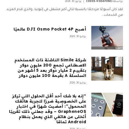
بواسطة
CODES-VODAFONE
يوليو 30, 2026
لقد كان أسبوعًا مزدحمًا بالنسبة لثاني أكبر مشغل في إثيوبيا، والذي قدم المزيد
من الخدمات…
أصبح DJI Osmo Pocket 4P عالميًا
يوليو 30, 2026
شركة Simile الناشئة ذات المستخدم
الاصطناعي تجمع 200 مليون دولار
بتقييم 2 مليار دولار بعد 5 أشهر من
السلسلة A بقيمة 100 مليون دولار
يوليو 30, 2026
“إنه بلا شك أحد أقل الحلول التي تركز
على الخصوصية ضررًا لتجربة هاتفك
المحمول”: أمضيت شهرًا في اختبار
GrapheneOS – وقد جعلني ذلك تقريبًا
أتخلى عن هاتفي الذي يعمل بنظام
Android تمامًا