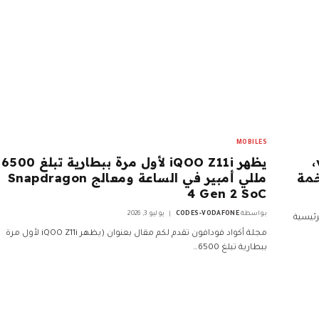
MOBILES
سطح المواصفات الرئيسية لـ vivo X300e،
يظهر iQOO Z11i لأول مرة ببطارية تبلغ 6500
مللي أمبير في الساعة ومعالج Snapdragon
4 Gen 2 SoC
بواسطة
CODES-VODAFONE
يوليو 3, 2026
رئيسية
مجلة أكواد فودافون تقدم لكم مقال بعنوان (يظهر iQOO Z11i لأول مرة
ببطارية تبلغ 6500…