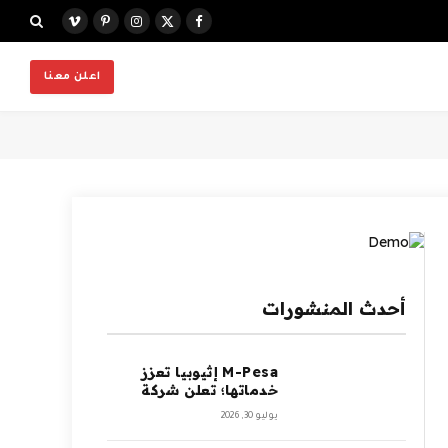
X
فيسبوك
الانستغرام
بينتيريست
فيميو
(Twitter)
اعلن معنا
أحدث المنشورات
M-Pesa إثيوبيا تعزز
خدماتها؛ تعلن شركة
Ethio Telecom عن
يوليو 30, 2026
نموها