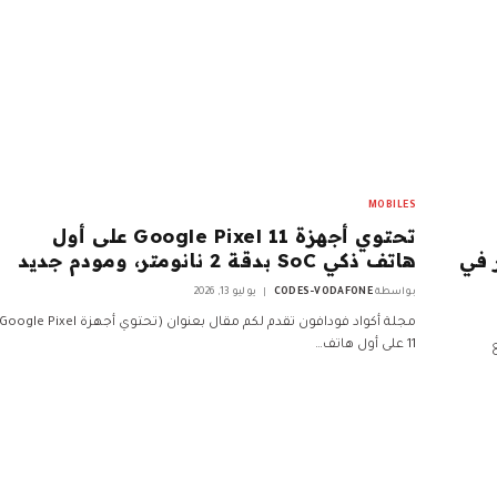
MOBILES
تحتوي أجهزة Google Pixel 11 على أول
لي أمبير في
هاتف ذكي SoC بدقة 2 نانومتر، ومودم جديد
بواسطة
CODES-VODAFONE
يوليو 13, 2026
مجلة أكواد فودافون تقدم لكم مقال بعنوان (تحتوي أجهزة Google Pixel
11 على أول هاتف…
 vivo T5 Lite مع