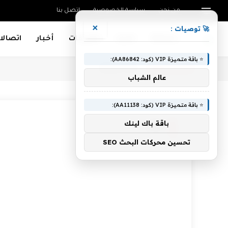
من نحن
سياسة الخصوصية
اتصل بنا
×
🚀 توصيات :
Mobiles
تقنية
تطبيقات
أخبار
اتصالا
⭐ باقة متميزة VIP (كود: AA86842):
أنت الآن تتصفح:
SOC
»
Home
عالم الشباب
⭐ باقة متميزة VIP (كود: AA11138):
باقة باك لينك
SOC
تحسين محركات البحث SEO