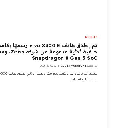
MOBILES
تم إطلاق هاتف vivo X300 E رسميً
خلفية ثلاثية مدعومة من
Snapdragon 8 Gen 5 SoC
بواسطة
CODES-VODAFONE
يوليو 27, 2026
مجلة أكواد فودافون تقدم لكم مقا
E رسميًا بكاميرات…