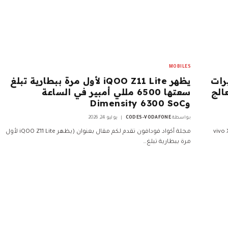
MOBILES
ا بكاميرات
يظهر iQOO Z11 Lite لأول مرة ببطارية تبلغ
 شركة Zeiss، ومعالج
سعتها 6500 مللي أمبير في الساعة
وDimensity 6300 SoC
بواسطة
CODES-VODAFONE
يوليو 24, 2026
ل بعنوان (تم إطلاق هاتف vivo X300
مجلة أكواد فودافون تقدم لكم مقال بعنوان (يظهر iQOO Z11 Lite لأول
مرة ببطارية تبلغ…