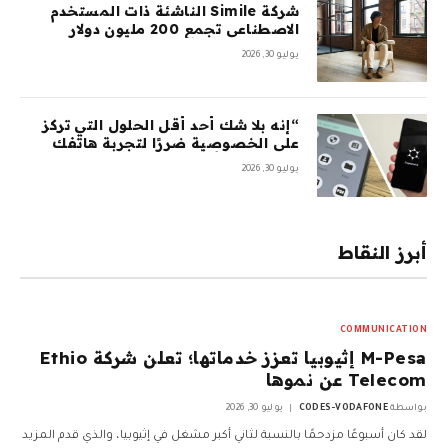
شركة Simile الناشئة ذات المستخدم
الاصطناعي تجمع 200 مليون دولار
بتقييم 2 مليار دولار بعد 5 أشهر من
يوليو 30, 2026
السلسلة A بقيمة 100 مليون دولار
“إنه بلا شك أحد أقل الحلول التي تركز
على الخصوصية ضررًا لتجربة هاتفك
المحمول”: أمضيت شهرًا في اختبار
يوليو 30, 2026
GrapheneOS – وقد جعلني ذلك تقريبًا
أتخلى عن هاتفي الذي يعمل بنظام
Android تمامًا
أبرز النقاط
COMMUNICATION
M-Pesa إثيوبيا تعزز خدماتها؛ تعلن شركة Ethio
Telecom عن نموها
بواسطة
CODES-VODAFONE
يوليو 30, 2026
لقد كان أسبوعًا مزدحمًا بالنسبة لثاني أكبر مشغل في إثيوبيا، والذي قدم المزيد