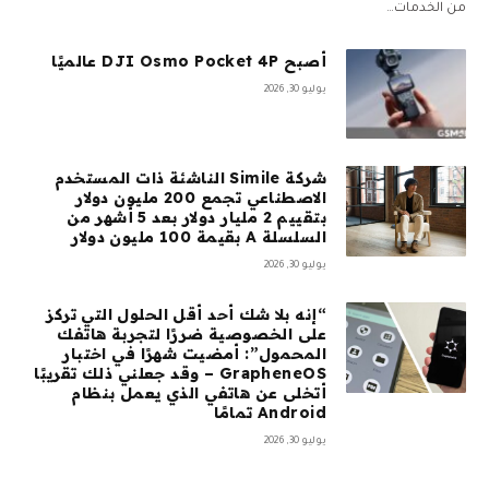
من الخدمات…
أصبح DJI Osmo Pocket 4P عالميًا
يوليو 30, 2026
شركة Simile الناشئة ذات المستخدم
الاصطناعي تجمع 200 مليون دولار
بتقييم 2 مليار دولار بعد 5 أشهر من
السلسلة A بقيمة 100 مليون دولار
يوليو 30, 2026
“إنه بلا شك أحد أقل الحلول التي تركز
على الخصوصية ضررًا لتجربة هاتفك
المحمول”: أمضيت شهرًا في اختبار
GrapheneOS – وقد جعلني ذلك تقريبًا
أتخلى عن هاتفي الذي يعمل بنظام
Android تمامًا
يوليو 30, 2026