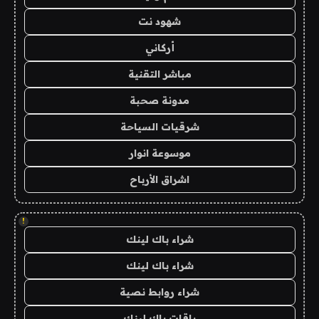
شهود نت
أركاني
مباشر التقنية
مدونة صحبة
شرقيات السياحة
موسوعة انوار
اشراق الأرباح
!
شراء باك لينك
شراء باك لينك
شراء روابط نصية
باقات باك لينك