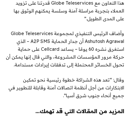
هذا التعاون مع Globe Teleservices قدرتنا على تزويد
العملاء بتجربة مراسلة آمنة وسلسة يمكنهم الوثوق بها
على المدى الطويل.”
وأضاف الرئيس التنفيذي لمجموعة Globe Teleservices
Ashutosh Agrawal أن جدار الحماية A2P SMS – الذي
استغرق نشره 60 يومًا – يساعد Cellcard على حماية
حركة مرور المؤسسات المشروعة، والتي قال إنها يمكن أن
تحول الخسائر المحتملة إلى تدفقات إيرادات مستدامة.
وقال: “تعد هذه الشراكة خطوة رئيسية نحو تمكين
الابتكارات من أجل أنظمة اتصالات آمنة وقابلة للتطوير في
جميع أنحاء جنوب شرق آسيا”.
المزيد من المقالات التي قد تهمك…