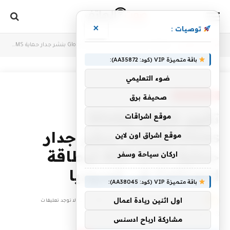
×
توصيات :
أنت الآن تتصفح:
Home
»
تقوم شركة Globe Teleservices بنشر جدار حماية A2P SMS لبطاقة Cellcard في كمبوديا
باقة متميزة VIP (كود: AA35872):
ضوء التعليمي
COMMUNICATION
صحيفة برق
تقوم شركة Globe
موقع اشراقات
Teleservices بنشر جدار
موقع اشراق اون لاين
حماية A2P SMS لبطاقة
اركان سياحة وسفر
Cellcard في كمبوديا
باقة متميزة VIP (كود: AA38045):
اول اثنين ريادة اعمال
بواسطة
CODES-VODAFONE
أكتوبر 13, 2025
لا توجد تعليقات
1 دقائق
مشاركة ارباح ادسنس