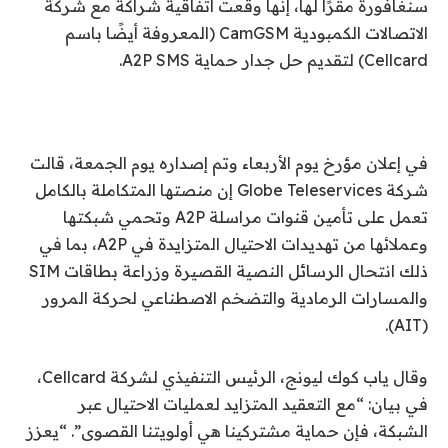
سنغافورة مقرًا لها، إنها وقعت اتفاقية شراكة مع شركة
الاتصالات الكمبودية CamGSM (المعروفة أيضًا باسم
Cellcard) لتقديم حل جدار حماية A2P SMS.
في إعلان مؤرخ يوم الأربعاء وتم إصداره يوم الجمعة، قالت
شركة Globe Teleservices إن منصتها المتكاملة بالكامل
تعمل على تأمين قنوات مراسلة A2P وتحمي شبكتها
وعملائها من تهديدات الاحتيال المتزايدة في A2P، بما في
ذلك انتحال الرسائل النصية القصيرة وزراعة بطاقات SIM
والمسارات الرمادية والتضخم الاصطناعي لحركة المرور
(AIT).
وقال ياب كوك ليونج، الرئيس التنفيذي لشركة Cellcard،
في بيان: “مع التعقيد المتزايد لعمليات الاحتيال عبر
الشبكة، فإن حماية مشتركينا هي أولويتنا القصوى”. “يعزز