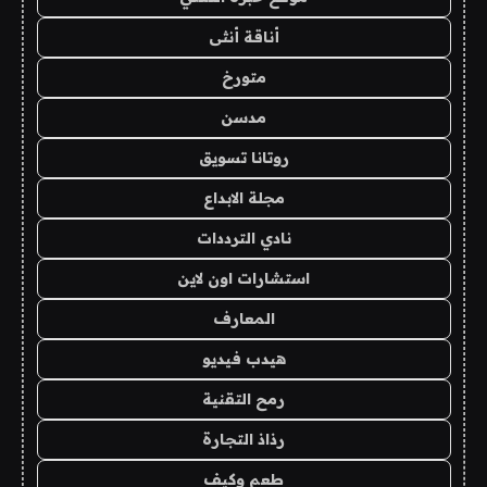
أناقة أنثى
متورخ
مدسن
روتانا تسويق
مجلة الابداع
نادي الترددات
استشارات اون لاين
المعارف
هيدب فيديو
رمح التقنية
رذاذ التجارة
طعم وكيف