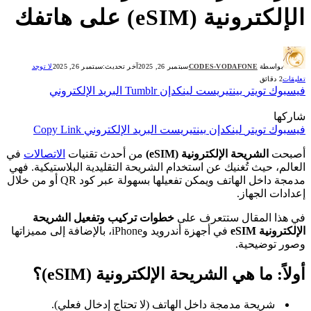
الإلكترونية (eSIM) على هاتفك
بواسطة
CODES-VODAFONE
سبتمبر 26, 2025
آخر تحديث:
سبتمبر 26, 2025
لا توجد
تعليقات
2 دقائق
فيسبوك
تويتر
بينتيريست
لينكدإن
Tumblr
البريد الإلكتروني
شاركها
فيسبوك
تويتر
لينكدإن
بينتيريست
البريد الإلكتروني
Copy Link
أصبحت
الشريحة الإلكترونية (eSIM)
من أحدث تقنيات
الاتصالات
في
العالم، حيث تُغنيك عن استخدام الشريحة التقليدية البلاستيكية. فهي
مدمجة داخل الهاتف ويمكن تفعيلها بسهولة عبر كود QR أو من خلال
إعدادات الجهاز.
في هذا المقال ستتعرف على
خطوات تركيب وتفعيل الشريحة
الإلكترونية eSIM
في أجهزة أندرويد وiPhone، بالإضافة إلى مميزاتها
وصور توضيحية.
أولاً: ما هي الشريحة الإلكترونية (eSIM)؟
شريحة مدمجة داخل الهاتف (لا تحتاج إدخال فعلي).