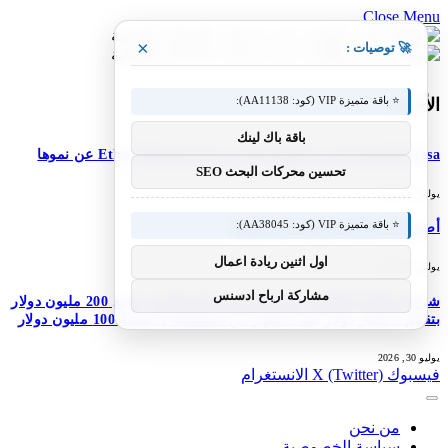
Close Menu
×
🚀 توصيات :
⭐ باقة متميزة VIP (كود: AA11138):
الأحدث
باقة باك لينك
M-Pesa إثيوبيا تعزز خدماتها؛ تعلن شركة Ethio Telecom عن نموها
تحسين محركات البحث SEO
يوليو 30, 2026
⭐ باقة متميزة VIP (كود: AA38045):
أصبح DJI Osmo Pocket 4P عالميًا
اول اثنين ريادة اعمال
يوليو 30, 2026
مشاركة ارباح ادسنس
شركة Simile الناشئة ذات المستخدم الاصطناعي تجمع 200 مليون دولار
بتقييم 2 مليار دولار بعد 5 أشهر من السلسلة A بقيمة 100 مليون دولار
يوليو 30, 2026
فيسبوك
X (Twitter)
الانستغرام
من نحن
سياسة الخصوصية