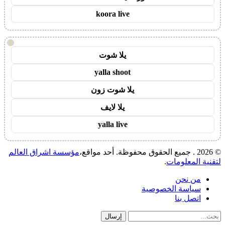
koora live
!
يلا شوت
yalla shoot
يلا شوت زون
يلا لايف
yalla live
© 2026 . جميع الحقوق محفوظة. أحد مواقع،
مؤسسة اشراق العالم
لتقنية المعلومات
.
من نحن
سياسة الخصوصية
اتصل بنا
إرسال