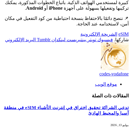
كبيرة لمستخدمي الهواتف الذكية. باتباع الخطوات المذكورة، يمكنك
تركيبها وتفعيلها بسهولة على أجهزة
iPhone
أو
Android
.
📌 ننصح دائمًا بالاحتفاظ بنسخة احتياطية من كود التفعيل في مكان
آمن، لاستخدامه عند الحاجة.
eSIM
الشريحة الإلكترونية
شاركها.
فيسبوك
تويتر
بينتيريست
لينكدإن
Tumblr
البريد الإلكتروني
codes-vodafone
موقع الويب
المقالات
ذات الصلة
تدعي الشراكة تحقيق اختراق في إنترنت الأشياء eSIM في منطقة
آسيا والمحيط الهادئ
يوليو 13, 2026