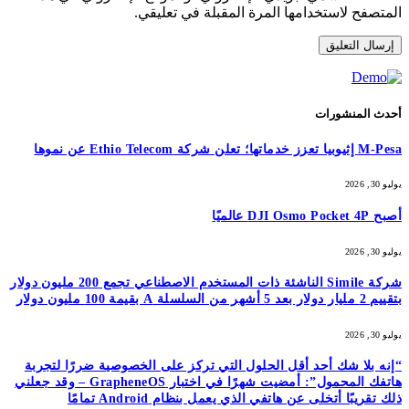
المتصفح لاستخدامها المرة المقبلة في تعليقي.
أحدث المنشورات
M-Pesa إثيوبيا تعزز خدماتها؛ تعلن شركة Ethio Telecom عن نموها
يوليو 30, 2026
أصبح DJI Osmo Pocket 4P عالميًا
يوليو 30, 2026
شركة Simile الناشئة ذات المستخدم الاصطناعي تجمع 200 مليون دولار
بتقييم 2 مليار دولار بعد 5 أشهر من السلسلة A بقيمة 100 مليون دولار
يوليو 30, 2026
“إنه بلا شك أحد أقل الحلول التي تركز على الخصوصية ضررًا لتجربة
هاتفك المحمول”: أمضيت شهرًا في اختبار GrapheneOS – وقد جعلني
ذلك تقريبًا أتخلى عن هاتفي الذي يعمل بنظام Android تمامًا