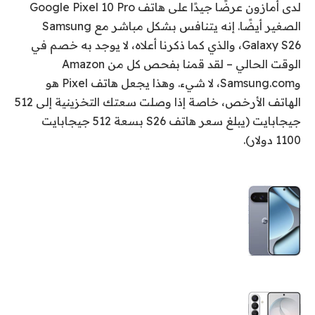
لدى أمازون عرضًا جيدًا على هاتف Google Pixel 10 Pro
الصغير أيضًا. إنه يتنافس بشكل مباشر مع Samsung
Galaxy S26، والذي كما ذكرنا أعلاه، لا يوجد به خصم في
الوقت الحالي – لقد قمنا بفحص كل من Amazon
وSamsung.com، لا شيء. وهذا يجعل هاتف Pixel هو
الهاتف الأرخص، خاصة إذا وصلت سعتك التخزينية إلى 512
جيجابايت (يبلغ سعر هاتف S26 بسعة 512 جيجابايت
1100 دولار).