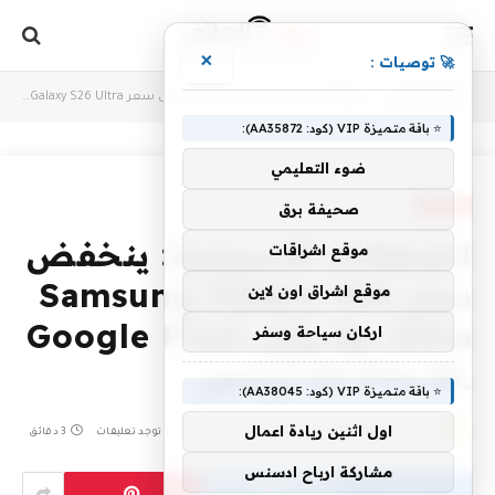
×
🚀 توصيات :
أنت الآن تتصفح:
Home
»
الصفقات الأسبوعية: ينخفض ​​سعر Samsung Galaxy S26 Ultra، ولا يزال Google Pixel 10 Pro XL أرخص
⭐ باقة متميزة VIP (كود: AA35872):
ضوء التعليمي
MOBILES
صحيفة برق
الصفقات الأسبوعية: ينخفض
موقع اشراقات
​​سعر Samsung Galaxy S26
موقع اشراق اون لاين
Ultra، ولا يزال Google Pixel
اركان سياحة وسفر
10 Pro XL أرخص
⭐ باقة متميزة VIP (كود: AA38045):
اول اثنين ريادة اعمال
بواسطة
CODES-VODAFONE
يونيو 7, 2026
لا توجد تعليقات
3 دقائق
مشاركة ارباح ادسنس