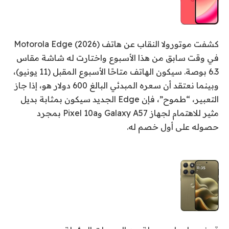
كشفت موتورولا النقاب عن هاتف Motorola Edge (2026)
في وقت سابق من هذا الأسبوع واختارت له شاشة مقاس
6.3 بوصة. سيكون الهاتف متاحًا الأسبوع المقبل (11 يونيو)،
وبينما نعتقد أن سعره المبدئي البالغ 600 دولار هو، إذا جاز
التعبير، “طموح”، فإن Edge الجديد سيكون بمثابة بديل
مثير للاهتمام لجهاز Galaxy A57 وPixel 10a بمجرد
حصوله على أول خصم له.