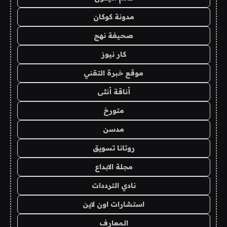
مدونة كوكان
صحيفة نهج
كار نيوز
موقع خبرة التقني
أناقة أنثى
متورخ
مدسن
روتانا تسويق
مجلة الابداع
نادي الترددات
استشارات اون لاين
المعارف