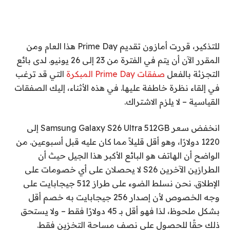
للتذكير، قررت أمازون تقديم Prime Day هذا العام ومن
المقرر الآن أن يتم في الفترة من 23 إلى 26 يونيو. لدى بائع
التجزئة بالفعل
صفقات Prime Day المبكرة
التي قد ترغب
في إلقاء نظرة خاطفة عليها. في هذه الأثناء، إليك الصفقات
القياسية – لا يلزم الاشتراك.
انخفض سعر Samsung Galaxy S26 Ultra 512GB إلى
1220 دولارًا، وهو أقل قليلاً مما كان عليه قبل أسبوعين. من
الواضح أن الهاتف هو البائع الأكبر هذا الجيل حيث أن
الطرازين الآخرين S26 لا يحصلان على أي خصومات على
الإطلاق. نحن نسلط الضوء على طراز 512 جيجابايت على
وجه الخصوص لأن إصدار 256 جيجابايت به خصم أقل
بشكل ملحوظ، لذا فهو أقل بـ 45 دولارًا فقط – ولا يستحق
ذلك حقًا للحصول على نصف مساحة التخزين فقط.