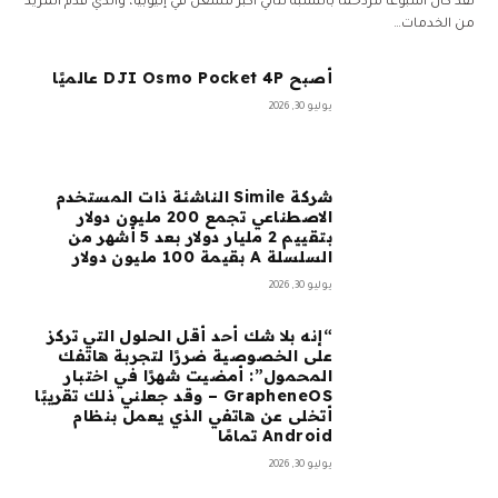
لقد كان أسبوعًا مزدحمًا بالنسبة لثاني أكبر مشغل في إثيوبيا، والذي قدم المزيد
من الخدمات…
أصبح DJI Osmo Pocket 4P عالميًا
يوليو 30, 2026
شركة Simile الناشئة ذات المستخدم
الاصطناعي تجمع 200 مليون دولار
بتقييم 2 مليار دولار بعد 5 أشهر من
السلسلة A بقيمة 100 مليون دولار
يوليو 30, 2026
“إنه بلا شك أحد أقل الحلول التي تركز
على الخصوصية ضررًا لتجربة هاتفك
المحمول”: أمضيت شهرًا في اختبار
GrapheneOS – وقد جعلني ذلك تقريبًا
أتخلى عن هاتفي الذي يعمل بنظام
Android تمامًا
يوليو 30, 2026