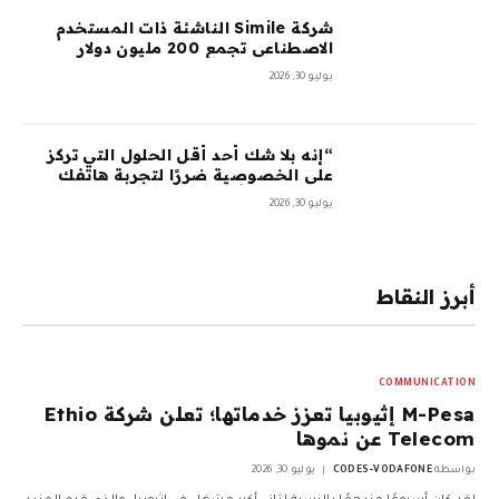
شركة Simile الناشئة ذات المستخدم
الاصطناعي تجمع 200 مليون دولار
بتقييم 2 مليار دولار بعد 5 أشهر من
يوليو 30, 2026
السلسلة A بقيمة 100 مليون دولار
“إنه بلا شك أحد أقل الحلول التي تركز
على الخصوصية ضررًا لتجربة هاتفك
المحمول”: أمضيت شهرًا في اختبار
يوليو 30, 2026
GrapheneOS – وقد جعلني ذلك تقريبًا
أتخلى عن هاتفي الذي يعمل بنظام
Android تمامًا
أبرز النقاط
COMMUNICATION
M-Pesa إثيوبيا تعزز خدماتها؛ تعلن شركة Ethio
Telecom عن نموها
بواسطة
CODES-VODAFONE
يوليو 30, 2026