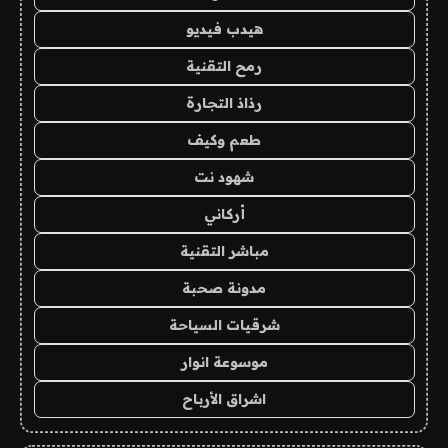
هيدب فيديو
رمح التقنية
رذاذ التجارة
طعم وكيف
شهود نت
أركاني
مباشر التقنية
مدونة صحبة
شرقيات السياحة
موسوعة انوار
اشراق الأرباح