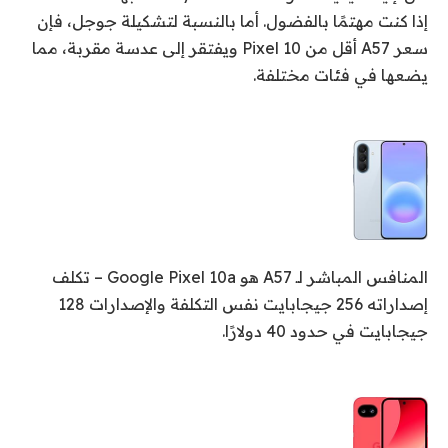
إذا كنت مهتمًا بالفضول. أما بالنسبة لتشكيلة جوجل، فإن
سعر A57 أقل من Pixel 10 ويفتقر إلى عدسة مقربة، مما
يضعها في فئات مختلفة.
المنافس المباشر لـ A57 هو Google Pixel 10a – تكلف
إصداراته 256 جيجابايت نفس التكلفة والإصدارات 128
جيجابايت في حدود 40 دولارًا.