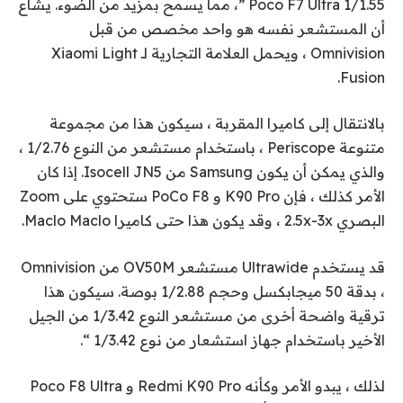
Poco F7 Ultra 1/1.55 ​​”، مما يسمح بمزيد من الضوء. يشاع
أن المستشعر نفسه هو واحد مخصص من قبل
Omnivision ، ويحمل العلامة التجارية لـ Xiaomi Light
Fusion.
بالانتقال إلى كاميرا المقربة ، سيكون هذا من مجموعة
متنوعة Periscope ، باستخدام مستشعر من النوع 1/2.76 ،
والذي يمكن أن يكون Samsung من Isocell JN5. إذا كان
الأمر كذلك ، فإن K90 Pro و PoCo F8 ستحتوي على Zoom
البصري 2.5x-3x ، وقد يكون هذا حتى كاميرا Maclo Maclo.
قد يستخدم Ultrawide مستشعر OV50M من Omnivision
، بدقة 50 ميجابكسل وحجم 1/2.88 بوصة. سيكون هذا
ترقية واضحة أخرى من مستشعر النوع 1/3.42 من الجيل
الأخير باستخدام جهاز استشعار من نوع 1/3.42 “.
لذلك ، يبدو الأمر وكأنه Redmi K90 Pro و Poco F8 Ultra