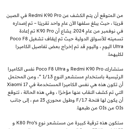
من المتوقع أن يتم الكشف عن Redmi K90 Pro في الصين
قريبًا ، حيث يبلغ سلفها الآن عام واحد تقريبًا – تم إصداره
في نوفمبر من عام 2024. يشاع أن K90 Pro تم إعادة
تسميته للأسواق الدولية حيث تم إيقاف تشغيل Poco F8
Ultra اليوم ، واليوم قد تم إخراج بعض تفاصيل الكاميرا
لكليهما.
ستشارك Redmi K90 Pro و Poco F8 Ultra نفس الكاميرا
الرئيسية باستخدام مستشعر النوع 1/1.3 “، ومن المحتمل
أن تكون هذه هي نفس الكاميرا المستخدمة في Xiaomi 17
التي تم كشف النقاب عنها مؤخرًا ، وفي هذه الحالة ، تتوقع
أن يكون لها فتحة F/1.7 وطول محوري 23 مم ، إلى جانب
OIs من OIs من طبعها.
ستكون هذه ترقية كبيرة من مستشعر نوع K80 Pro’s و