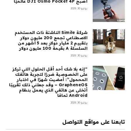
أصبح DJI Osmo Pocket 4P عالميًا
يوليو 30, 2026
شركة Simile الناشئة ذات المستخدم
الاصطناعي تجمع 200 مليون دولار
بتقييم 2 مليار دولار بعد 5 أشهر من
السلسلة A بقيمة 100 مليون دولار
يوليو 30, 2026
“إنه بلا شك أحد أقل الحلول التي تركز
على الخصوصية ضررًا لتجربة هاتفك
المحمول”: أمضيت شهرًا في اختبار
GrapheneOS – وقد جعلني ذلك تقريبًا
أتخلى عن هاتفي الذي يعمل بنظام
Android تمامًا
يوليو 30, 2026
تابعنا على مواقع التواصل