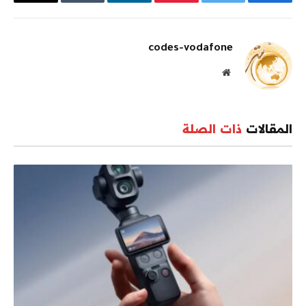
فيسبوك
تويتر
بينتيريست
لينكدإن
Tumblr
البريد
الإلكترو
codes-vodafone
موقع
الويب
المقالات
ذات الصلة