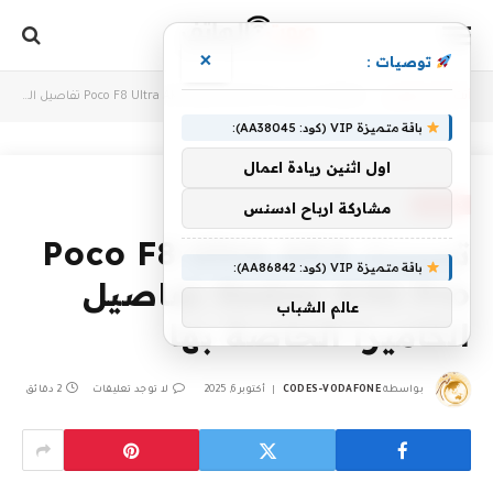
×
توصيات :
أنت الآن تتصفح:
Home
»
تسربت Poco F8 Ultra AKA Redmi K90 Pro تفاصيل الكاميرا الخاصة بها
باقة متميزة VIP (كود: AA38045):
اول اثنين ريادة اعمال
MOBILES
مشاركة ارباح ادسنس
تسربت Poco F8 Ultra AKA
باقة متميزة VIP (كود: AA86842):
Redmi K90 Pro تفاصيل
عالم الشباب
الكاميرا الخاصة بها
بواسطة
CODES-VODAFONE
أكتوبر 6, 2025
لا توجد تعليقات
2 دقائق