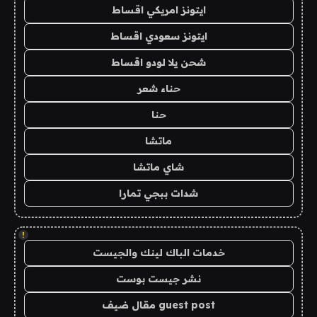
ايتونز امريكي اقساط
ايتونز سعودي اقساط
شحن يلا لودو اقساط
حناء شعر
حنا
ماتشا
شاي ماتشا
شدات ببجي تمارا
!
خدمات الباك لينك والجيست
نشر جيست بوست
guest post مقال ضيف