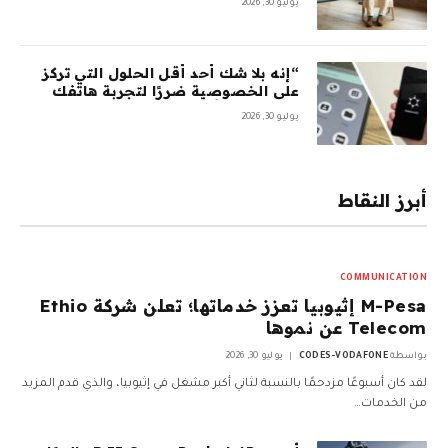
يوليو 30, 2026
السلسلة A بقيمة 100 مليون دولار
“إنه بلا شك أحد أقل الحلول التي تركز
على الخصوصية ضررًا لتجربة هاتفك
المحمول”: أمضيت شهرًا في اختبار
يوليو 30, 2026
GrapheneOS – وقد جعلني ذلك تقريبًا
أتخلى عن هاتفي الذي يعمل بنظام
Android تمامًا
أبرز النقاط
COMMUNICATION
M-Pesa إثيوبيا تعزز خدماتها؛ تعلن شركة Ethio
Telecom عن نموها
بواسطة
CODES-VODAFONE
يوليو 30, 2026
لقد كان أسبوعًا مزدحمًا بالنسبة لثاني أكبر مشغل في إثيوبيا، والذي قدم المزيد
من الخدمات…