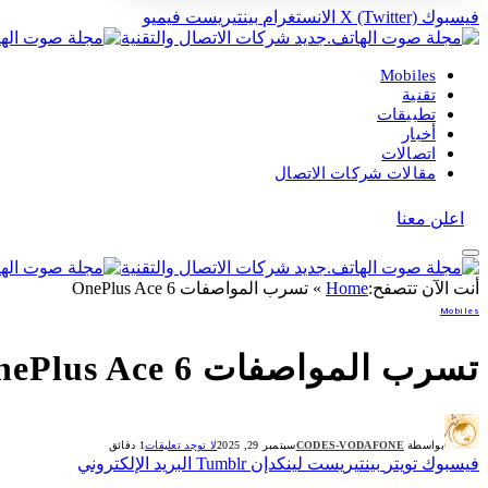
فيسبوك
X (Twitter)
الانستغرام
بينتيريست
فيميو
Mobiles
تقنية
تطبيقات
أخبار
اتصالات
مقالات شركات الاتصال
اعلن معنا
أنت الآن تتصفح:
Home
»
تسرب المواصفات OnePlus Ace 6
Mobiles
تسرب المواصفات OnePlus Ace 6
بواسطة
CODES-VODAFONE
سبتمبر 29, 2025
لا توجد تعليقات
1 دقائق
فيسبوك
تويتر
بينتيريست
لينكدإن
Tumblr
البريد الإلكتروني