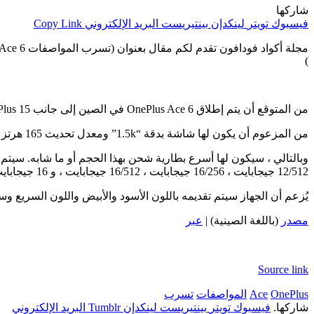
شاركها
فيسبوك
تويتر
لينكدإن
بينتيريست
البريد الإلكتروني
Copy Link
مجلة أكواد فودافون تقدم لكم مقال بعنوان (تسرب المواصفات OnePlus Ace 6
)
من المتوقع أن يتم إطلاق OnePlus Ace 6 في الصين إلى جانب OnePlus 15 الشهر المقبل ، واليوم تم إخراج مواصفات ACE 6 على Weibo.
من المزعوم أن يكون لها شاشة بدقة “1.5k” ومعدل تحديث 165 هرتز (والتي ستكون أيضًا ميزة من OnePlus 15) ، وبطارية 7800 مللي أمبير في الساعة مع دعم لشحن سلكي 120 واط.
12/512 جيجابايت ، 16/256 جيجابايت ، 16/512 جيجابايت ، و 16 جيجابايت/1 تيرابايت. سيكون لها قارئ بصمات الأصابع بالموجات فوق الصوتية أيضًا.
يُزعم أن الجهاز سيتم تقديمه باللون الأسود والأبيض واللون السريع وسيزن حوالي 214 جرام. يجب أن يكون التصميم مشابهًا لتصميم OnePlus 15 ، مع جزيرة كاميرا على شكل سن
مصدر
(باللغة الصينية) |
عبر
Source link
OnePlus
Ace
المواصفات
تسرب
شاركها.
فيسبوك
تويتر
بينتيريست
لينكدإن
Tumblr
البريد الإلكتروني