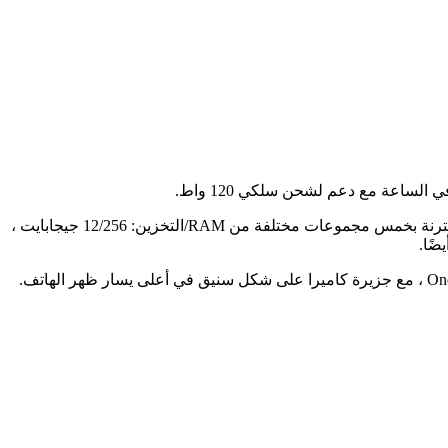
وبالتالي ، سيكون لها أسرع بطارية شحن بهذا الحجم أو ما شابه. سيتم تشغيل ACE 6 بواسطة Snapdragon 8 Elite Soc من العام الماضي ، مقترنة بخمس مجموعات مختلفة من RAM/التخزين: 12/256 جيجابايت ،