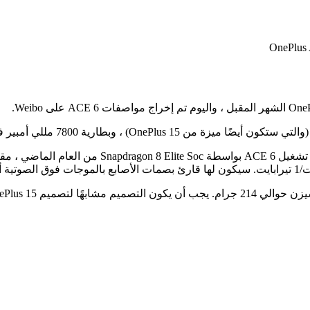
يق في أعلى يسار ظهر الهاتف.