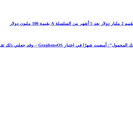
جعلني ذلك تقريبًا أتخلى عن هاتفي الذي يعمل بنظام Android تمامًا