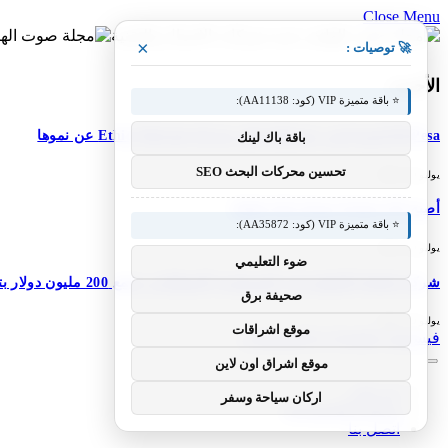
Close Menu
×
🚀 توصيات :
الأحدث
⭐ باقة متميزة VIP (كود: AA11138):
M-Pesa إثيوبيا تعزز خدماتها؛ تعلن شركة Ethio Telecom عن نموها
باقة باك لينك
تحسين محركات البحث SEO
يوليو 30, 2026
أصبح DJI Osmo Pocket 4P عالميًا
⭐ باقة متميزة VIP (كود: AA35872):
يوليو 30, 2026
ضوء التعليمي
شركة Simile الناشئة ذات المستخدم الاصطناعي تجمع 200 مليون دولار بتقييم 2 مليار دولار بعد 5 أشهر من السلسلة A بقيمة 100 مليون دولار
صحيفة برق
يوليو 30, 2026
موقع اشراقات
فيسبوك
X (Twitter)
الانستغرام
موقع اشراق اون لاين
من نحن
اركان سياحة وسفر
سياسة الخصوصية
اتصل بنا