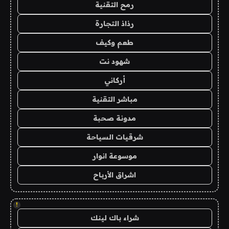
رمح التقنية
رذاذ التجارة
طعم وكيف
شهود نت
أركاني
مباشر التقنية
مدونة صحبة
شرقيات السياحة
موسوعة انوار
اشراق الأرباح
!
شراء باك لينك