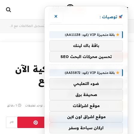
×
توصيات :
أنت الآن تتصفح:
Home
»
لا يمكن للهواتف الذكية الآن تسجيل المكالمات مع الضغط على زر
باقة متميزة VIP (كود: AA11138):
باقة باك لينك
MOBILES
تحسين محركات البحث SEO
لا يمكن للهواتف الذكية الآن
باقة متميزة VIP (كود: AA35872):
تسجيل المكالمات مع
ضوء التعليمي
الضغط على زر
صحيفة برق
موقع اشراقات
بواسطة
CODES-VODAFONE
أكتوبر 7, 2025
لا توجد تعليقات
1 دقائق
موقع اشراق اون لاين
اركان سياحة وسفر