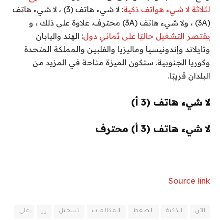
لثلاثة لا شيء هواتف ذكية
: لا شيء هاتف (3) ، لا شيء هاتف
(3A) ، ولا شيء هاتف (3A) محترف. علاوة على ذلك ، و
يقتصر التشغيل حاليًا على ثماني دول
: الهند واليابان
وتايلاند وإندونيسيا وماليزيا والفلبين والمملكة المتحدة
وكوريا الجنوبية. ستكون الميزة متاحة في المزيد من
البلدان قريبًا.
لا شيء هاتف (3 أ)
لا شيء هاتف (3 أ) محترف
Source link
الآن
الذكية
الضغط
المكالمات
تسجيل
زر
على