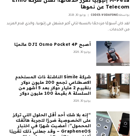
Telecom عن نموها
بواسطة
CODES-VODAFONE
يوليو 30, 2026
لقد كان أسبوعًا مزدحمًا بالنسبة لثاني أكبر مشغل في إثيوبيا، والذي قدم المزيد
من الخدمات…
أصبح DJI Osmo Pocket 4P عالميًا
يوليو 30, 2026
شركة Simile الناشئة ذات المستخدم
الاصطناعي تجمع 200 مليون دولار
بتقييم 2 مليار دولار بعد 5 أشهر من
السلسلة A بقيمة 100 مليون دولار
يوليو 30, 2026
“إنه بلا شك أحد أقل الحلول التي تركز
على الخصوصية ضررًا لتجربة هاتفك
المحمول”: أمضيت شهرًا في اختبار
GrapheneOS – وقد جعلني ذلك تقريبًا