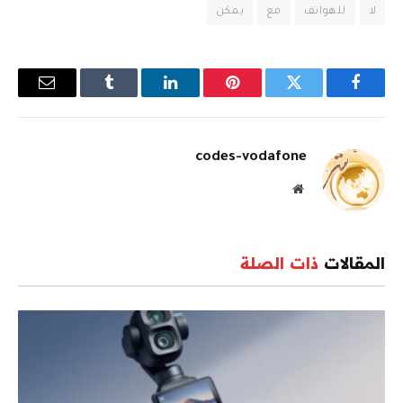
لا
للهواتف
مع
يمكن
فيسبوك
تويتر
بينتيريست
لينكدإن
Tumblr
البريد
الإلكترو
codes-vodafone
موقع
الويب
المقالات
ذات الصلة