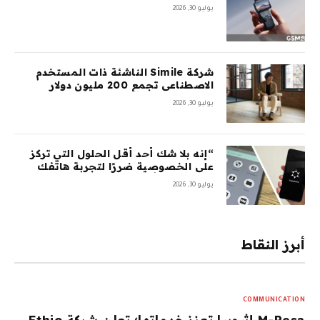
يوليو 30, 2026
شركة Simile الناشئة ذات المستخدم
الاصطناعي تجمع 200 مليون دولار
بتقييم 2 مليار دولار بعد 5 أشهر من
يوليو 30, 2026
السلسلة A بقيمة 100 مليون دولار
“إنه بلا شك أحد أقل الحلول التي تركز
على الخصوصية ضررًا لتجربة هاتفك
المحمول”: أمضيت شهرًا في اختبار
يوليو 30, 2026
GrapheneOS – وقد جعلني ذلك تقريبًا
أتخلى عن هاتفي الذي يعمل بنظام
Android تمامًا
أبرز النقاط
COMMUNICATION
M-Pesa إثيوبيا تعزز خدماتها؛ تعلن شركة Ethio