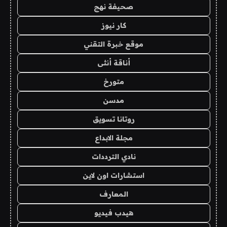
صحيفة نهج
كار نيوز
موقع خبرة التقني
أناقة أنثى
متورخ
مدسن
روتانا تسويق
مجلة الابداع
نادي الترددات
استشارات اون لاين
المعارف
هيدب فيديو