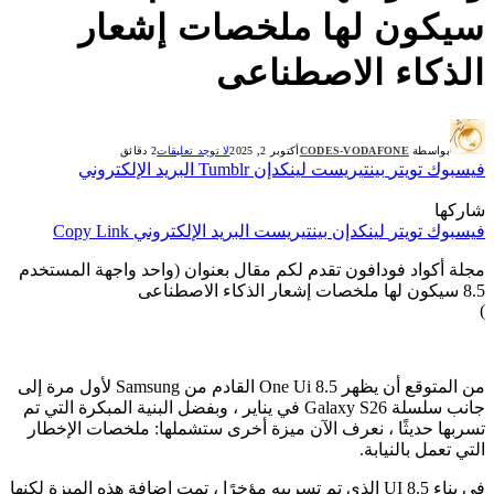
سيكون لها ملخصات إشعار
الذكاء الاصطناعى
بواسطة
CODES-VODAFONE
أكتوبر 2, 2025
لا توجد تعليقات
2 دقائق
فيسبوك
تويتر
بينتيريست
لينكدإن
Tumblr
البريد الإلكتروني
شاركها
فيسبوك
تويتر
لينكدإن
بينتيريست
البريد الإلكتروني
Copy Link
مجلة أكواد فودافون تقدم لكم مقال بعنوان (واحد واجهة المستخدم
8.5 سيكون لها ملخصات إشعار الذكاء الاصطناعى
)
من المتوقع أن يظهر One Ui 8.5 القادم من Samsung لأول مرة إلى
جانب سلسلة Galaxy S26 في يناير ، وبفضل البنية المبكرة التي تم
تسربها حديثًا ، نعرف الآن ميزة أخرى ستشملها: ملخصات الإخطار
التي تعمل بالنيابة.
في بناء UI 8.5 الذي تم تسريبه مؤخرًا ، تمت إضافة هذه الميزة لكنها