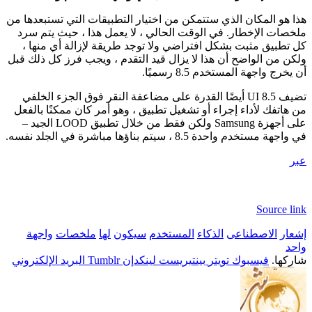
هذا هو المكان الذي ستتمكن من اختيار التطبيقات التي تستبعدها من
ملخصات الإخطار. في الوقت الحالي ، لا يعمل هذا ، حيث يتم سرد
كل تطبيق مثبت بشكل افتراضي ولا توجد طريقة لإزالة أي منها ،
ولكن من الواضح أن هذا لا يزال قيد التقدم ، ويجب فرز كل ذلك قبل
أن يخرج واجهة المستخدم 8.5 رسميًا.
تضيف UI 8.5 أيضًا القدرة على مضاعفة النقر فوق الجزء الخلفي
من هاتفك لأداء إجراء أو تشغيل تطبيق ، وهو أمر كان ممكنًا بالفعل
على أجهزة Samsung ولكن فقط من خلال تطبيق LOOD الجيد –
في واجهة مستخدم واحدة 8.5 ، سيتم بناؤها مباشرة في الجلد نفسه.
عبر
Source link
إشعار
الاصطناعى
الذكاء
المستخدم
سيكون
لها
ملخصات
واجهة
واحد
شاركها.
فيسبوك
تويتر
بينتيريست
لينكدإن
Tumblr
البريد الإلكتروني