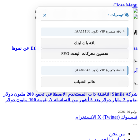
Close Menu
×
🚀 توصيات :
⭐ باقة متميزة VIP (كود: AA11138):
الأحدث
باقة باك لينك
M-Pesa إثيوبيا تعزز خدماتها؛ تعلن شركة Ethio Telecom عن نموها
تحسين محركات البحث SEO
يوليو 30, 2026
⭐ باقة متميزة VIP (كود: AA86842):
أصبح DJI Osmo Pocket 4P عالميًا
عالم الشباب
يوليو 30, 2026
شركة Simile الناشئة ذات المستخدم الاصطناعي تجمع 200 مليون دولار
بتقييم 2 مليار دولار بعد 5 أشهر من السلسلة A بقيمة 100 مليون دولار
يوليو 30, 2026
فيسبوك
X (Twitter)
الانستغرام
من نحن
سياسة الخصوصية