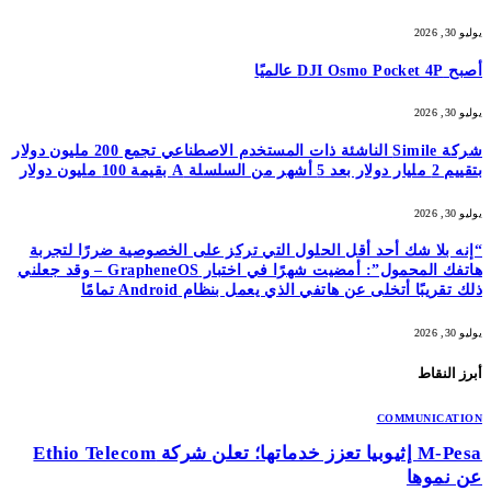
يوليو 30, 2026
أصبح DJI Osmo Pocket 4P عالميًا
يوليو 30, 2026
شركة Simile الناشئة ذات المستخدم الاصطناعي تجمع 200 مليون دولار
بتقييم 2 مليار دولار بعد 5 أشهر من السلسلة A بقيمة 100 مليون دولار
يوليو 30, 2026
“إنه بلا شك أحد أقل الحلول التي تركز على الخصوصية ضررًا لتجربة
هاتفك المحمول”: أمضيت شهرًا في اختبار GrapheneOS – وقد جعلني
ذلك تقريبًا أتخلى عن هاتفي الذي يعمل بنظام Android تمامًا
يوليو 30, 2026
أبرز النقاط
COMMUNICATION
M-Pesa إثيوبيا تعزز خدماتها؛ تعلن شركة Ethio Telecom
عن نموها