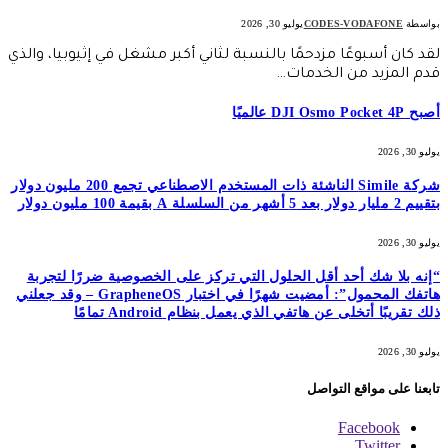
بواسطة
CODES-VODAFONE
يوليو 30, 2026
لقد كان أسبوعًا مزدحمًا بالنسبة لثاني أكبر مشغل في إثيوبيا، والذي
قدم المزيد من الخدمات…
أصبح DJI Osmo Pocket 4P عالميًا
يوليو 30, 2026
شركة Simile الناشئة ذات المستخدم الاصطناعي تجمع 200 مليون دولار
بتقييم 2 مليار دولار بعد 5 أشهر من السلسلة A بقيمة 100 مليون دولار
يوليو 30, 2026
“إنه بلا شك أحد أقل الحلول التي تركز على الخصوصية ضررًا لتجربة
هاتفك المحمول”: أمضيت شهرًا في اختبار GrapheneOS – وقد جعلني
ذلك تقريبًا أتخلى عن هاتفي الذي يعمل بنظام Android تمامًا
يوليو 30, 2026
تابعنا على مواقع التواصل
Facebook
Twitter