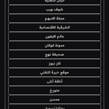
خيال التقنية
شوف ويب
مجلة الاسهم
الشرقية الاقتصادية
عالم الايفون
مدونة كوكان
صحيفة نهج
كار نيوز
موقع خبرة التقني
أناقة أنثى
متورخ
مدسن
روتانا تسويق