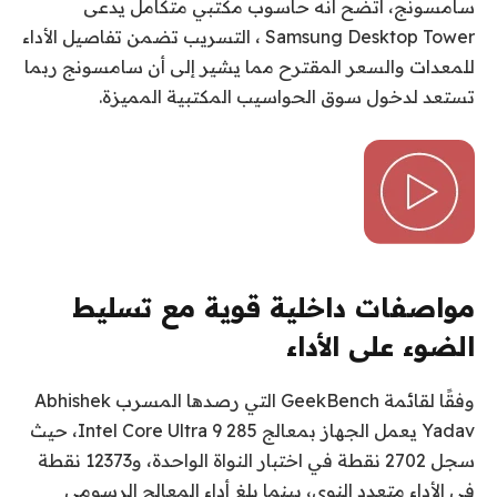
سامسونج، اتضح أنه حاسوب مكتبي متكامل يدعى
Samsung Desktop Tower ، التسريب تضمن تفاصيل الأداء
للمعدات والسعر المقترح مما يشير إلى أن سامسونج ربما
تستعد لدخول سوق الحواسيب المكتبية المميزة.
مواصفات داخلية قوية مع تسليط
الضوء على الأداء
وفقًا لقائمة GeekBench التي رصدها المسرب Abhishek
Yadav يعمل الجهاز بمعالج Intel Core Ultra 9 285، حيث
سجل 2702 نقطة في اختبار النواة الواحدة، و12373 نقطة
في الأداء متعدد النوى، بينما بلغ أداء المعالج الرسومي