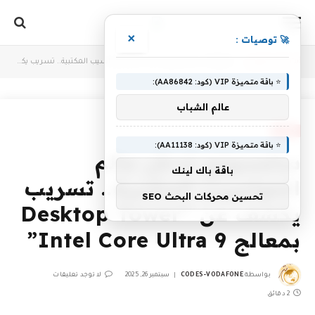
×
🚀 توصيات :
أنت الآن تتصفح:
Home
»
سامسونج تدخل عالم الحواسيب المكتبية.. تسريب يكشف عن “Desktop Tower بمعالج Intel Core Ultra 9”
⭐ باقة متميزة VIP (كود: AA86842):
عالم الشباب
NEWS
⭐ باقة متميزة VIP (كود: AA11138):
سامسونج تدخل عالم
باقة باك لينك
الحواسيب المكتبية.. تسريب
تحسين محركات البحث SEO
يكشف عن “Desktop Tower
بمعالج Intel Core Ultra 9”
بواسطة
CODES-VODAFONE
سبتمبر 26, 2025
لا توجد تعليقات
2 دقائق