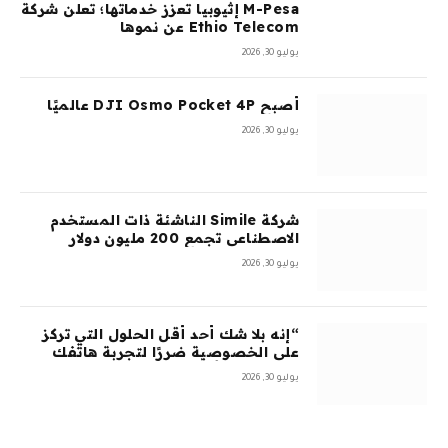
M-Pesa إثيوبيا تعزز خدماتها؛ تعلن شركة
Ethio Telecom عن نموها
يوليو 30, 2026
أصبح DJI Osmo Pocket 4P عالميًا
يوليو 30, 2026
شركة Simile الناشئة ذات المستخدم
الاصطناعي تجمع 200 مليون دولار
بتقييم 2 مليار دولار بعد 5 أشهر من
يوليو 30, 2026
السلسلة A بقيمة 100 مليون دولار
“إنه بلا شك أحد أقل الحلول التي تركز
على الخصوصية ضررًا لتجربة هاتفك
المحمول”: أمضيت شهرًا في اختبار
يوليو 30, 2026
GrapheneOS – وقد جعلني ذلك تقريبًا
أتخلى عن هاتفي الذي يعمل بنظام
Android تمامًا