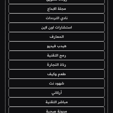
مجلة الابداع
نادي الترددات
استشارات اون لاين
المعارف
هيدب فيديو
رمح التقنية
رذاذ التجارة
طعم وكيف
شهود نت
أركاني
مباشر التقنية
مدونة صحبة