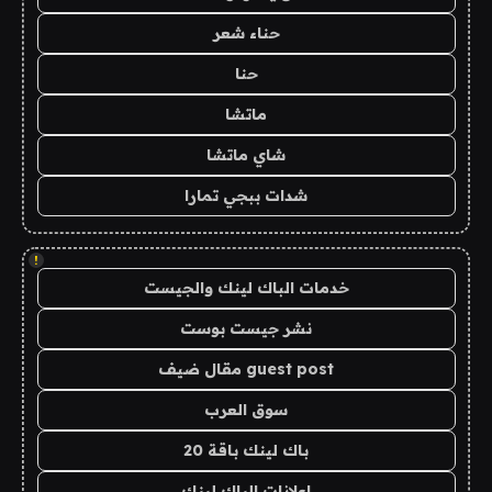
حناء شعر
حنا
ماتشا
شاي ماتشا
شدات ببجي تمارا
!
خدمات الباك لينك والجيست
نشر جيست بوست
guest post مقال ضيف
سوق العرب
باك لينك باقة 20
اعلانات الباك لينك