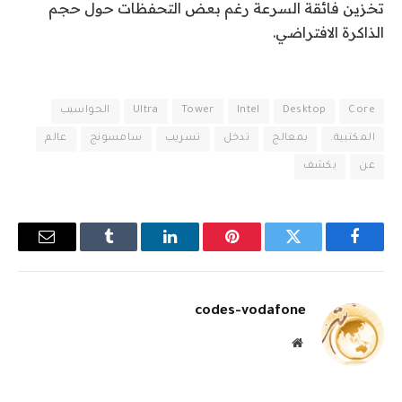
تخزين فائقة السرعة رغم بعض التحفظات حول حجم
الذاكرة الافتراضي.
Core
Desktop
Intel
Tower
Ultra
الحواسيب
المكتبية.
بمعالج
تدخل
تسريب
سامسونج
عالم
عن
يكشف
فيسبوك
تويتر
بينتيريست
لينكدإن
Tumblr
البريد
الإلكترو
codes-vodafone
موقع
الويب