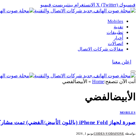
فيسبوك
X (Twitter)
الانستغرام
بينتيريست
فيميو
Mobiles
تقنية
تطبيقات
أخبار
اتصالات
مقالات شركات الاتصال
اعلن معنا
أنت الآن تتصفح:
Home
»
الأبيضالفضي
الأبيضالفضي
MOBILES
صورة لجهاز iPhone Fold (باللون الأبيض/الفضي) تمت مشاركتها بواسطة Ice Universe
بواسطة
CODES-VODAFONE
يونيو 1, 2026