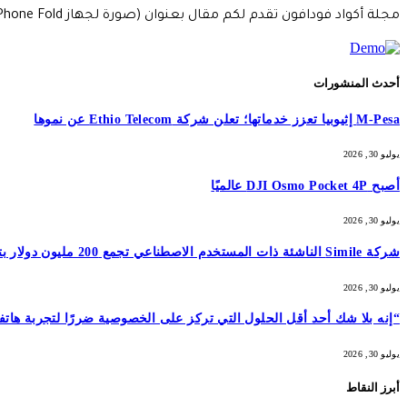
مجلة أكواد فودافون تقدم لكم مقال بعنوان (صورة لجهاز iPhone Fold (باللون الأبيض/الفضي) تمت مشاركتها…
أحدث المنشورات
M-Pesa إثيوبيا تعزز خدماتها؛ تعلن شركة Ethio Telecom عن نموها
يوليو 30, 2026
أصبح DJI Osmo Pocket 4P عالميًا
يوليو 30, 2026
شركة Simile الناشئة ذات المستخدم الاصطناعي تجمع 200 مليون دولار بتقييم 2 مليار دولار بعد 5 أشهر من السلسلة A بقيمة 100 مليون دولار
يوليو 30, 2026
“إنه بلا شك أحد أقل الحلول التي تركز على الخصوصية ضررًا لتجربة هاتفك المحمول”: أمضيت شهرًا في اختبار GrapheneOS – وقد 
يوليو 30, 2026
أبرز النقاط