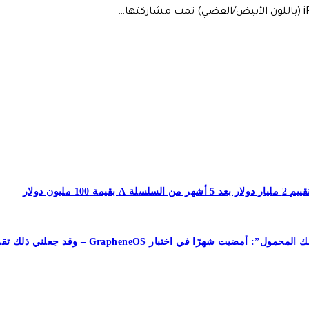
جعلني ذلك تقريبًا أتخلى عن هاتفي الذي يعمل بنظام Android تمامًا