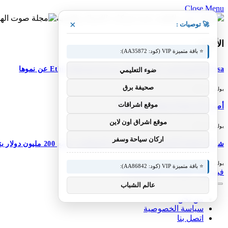
Close Menu
×
🚀 توصيات :
الأحدث
⭐ باقة متميزة VIP (كود: AA35872):
M-Pesa إثيوبيا تعزز خدماتها؛ تعلن شركة Ethio Telecom عن نموها
ضوء التعليمي
صحيفة برق
يوليو 30, 2026
موقع اشراقات
أصبح DJI Osmo Pocket 4P عالميًا
موقع اشراق اون لاين
يوليو 30, 2026
اركان سياحة وسفر
شركة Simile الناشئة ذات المستخدم الاصطناعي تجمع 200 مليون دولار بتقييم 2 مليار دولار بعد 5 أشهر من السلسلة A بقيمة 100 مليون دولار
يوليو 30, 2026
⭐ باقة متميزة VIP (كود: AA86842):
فيسبوك
X (Twitter)
الانستغرام
عالم الشباب
من نحن
سياسة الخصوصية
اتصل بنا