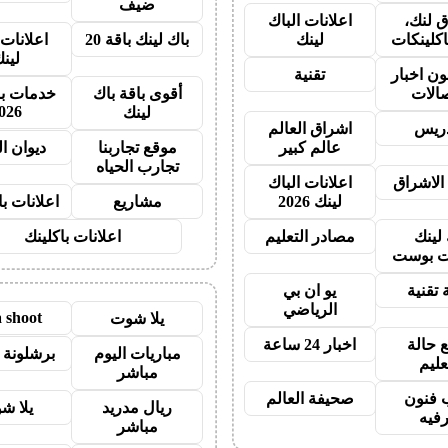
ضيف
 لنك،
اعلانات الباك
اكلينكات
لينك
باك لينك باقة 20
اعلانات 
لين
ون اخبار
تقنية
صالات
أقوى باقة باك
خدمات با
026
لينك
دريس
اشراق العالم
عالم كبير
موقع تجاربنا
ديوان ا
تجارب الحياه
الاشراق
اعلانات الباك
لينك 2026
مشاريع
اعلانات ب
 لينك
مصادر التعليم
اعلانات باكلينك
 بوست
 تقنية
يو ان بي
الرياضي
a shoot
يلا شوت
 حالة
اخبار 24 ساعة
مباريات اليوم
برشلونة 
عليم
مباشر
 فنون
صحيفة العالم
ريال مدريد
يلا ش
رفيه
مباشر