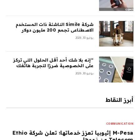
شركة Simile الناشئة ذات المستخدم
الاصطناعي تجمع 200 مليون دولار
بتقييم 2 مليار دولار بعد 5 أشهر من
يوليو 30, 2026
السلسلة A بقيمة 100 مليون دولار
“إنه بلا شك أحد أقل الحلول التي تركز
على الخصوصية ضررًا لتجربة هاتفك
المحمول”: أمضيت شهرًا في اختبار
يوليو 30, 2026
GrapheneOS – وقد جعلني ذلك تقريبًا
أتخلى عن هاتفي الذي يعمل بنظام
Android تمامًا
أبرز النقاط
COMMUNICATION
M-Pesa إثيوبيا تعزز خدماتها؛ تعلن شركة Ethio
Telecom عن نموها