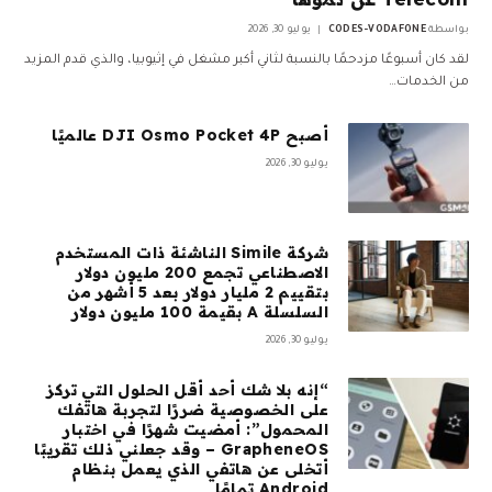
بواسطة
CODES-VODAFONE
يوليو 30, 2026
لقد كان أسبوعًا مزدحمًا بالنسبة لثاني أكبر مشغل في إثيوبيا، والذي قدم المزيد
من الخدمات…
أصبح DJI Osmo Pocket 4P عالميًا
يوليو 30, 2026
شركة Simile الناشئة ذات المستخدم
الاصطناعي تجمع 200 مليون دولار
بتقييم 2 مليار دولار بعد 5 أشهر من
السلسلة A بقيمة 100 مليون دولار
يوليو 30, 2026
“إنه بلا شك أحد أقل الحلول التي تركز
على الخصوصية ضررًا لتجربة هاتفك
المحمول”: أمضيت شهرًا في اختبار
GrapheneOS – وقد جعلني ذلك تقريبًا
أتخلى عن هاتفي الذي يعمل بنظام
Android تمامًا