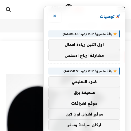
×
توصيات :
أنت الآن تتصفح:
Home
»
الإسرائيلية
باقة متميزة VIP (كود: AA38045):
اول اثنين ريادة اعمال
مشاركة ارباح ادسنس
الإسرائيلية
باقة متميزة VIP (كود: AA35872):
ضوء التعليمي
صحيفة برق
موقع اشراقات
موقع اشراق اون لاين
اركان سياحة وسفر