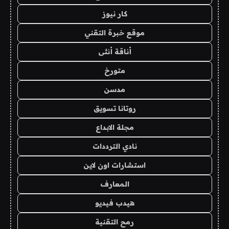
كار نيوز
موقع خبرة التقني
أناقة أنثى
متورخ
مدسن
روتانا تسويق
مجلة الابداع
نادي الترددات
استشارات اون لاين
المعارف
هيدب فيديو
رمح التقنية