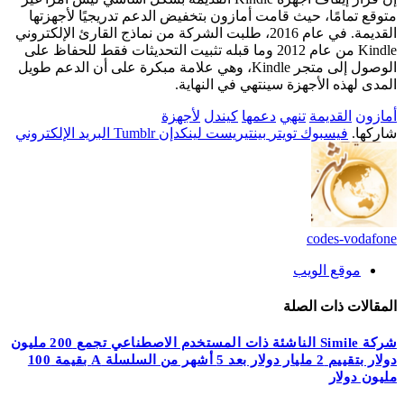
متوقع تمامًا، حيث قامت أمازون بتخفيض الدعم تدريجيًا لأجهزتها
القديمة. في عام 2016، طلبت الشركة من نماذج القارئ الإلكتروني
Kindle من عام 2012 وما قبله تثبيت التحديثات فقط للحفاظ على
الوصول إلى متجر Kindle، وهي علامة مبكرة على أن الدعم طويل
المدى لهذه الأجهزة سينتهي في النهاية.
أمازون
القديمة
تنهي
دعمها
كيندل
لأجهزة
شاركها.
فيسبوك
تويتر
بينتيريست
لينكدإن
Tumblr
البريد الإلكتروني
codes-vodafone
موقع الويب
المقالات
ذات الصلة
شركة Simile الناشئة ذات المستخدم الاصطناعي تجمع 200 مليون
دولار بتقييم 2 مليار دولار بعد 5 أشهر من السلسلة A بقيمة 100
مليون دولار