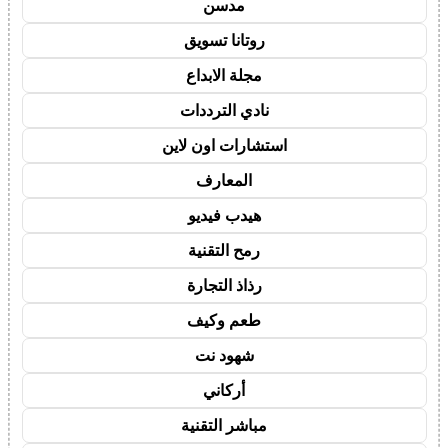
مدسن
روتانا تسويق
مجلة الابداع
نادي الترددات
استشارات اون لاين
المعارف
هيدب فيديو
رمح التقنية
رذاذ التجارة
طعم وكيف
شهود نت
أركاني
مباشر التقنية