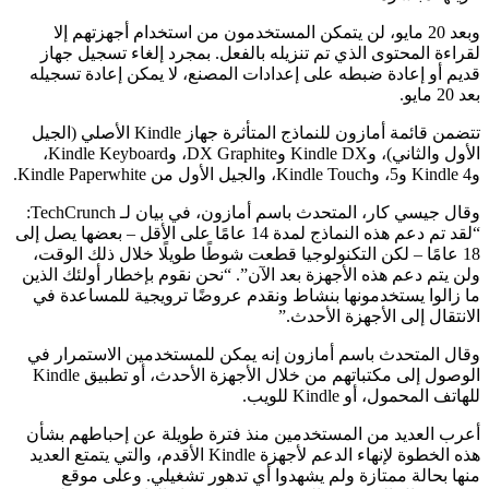
وبعد 20 مايو، لن يتمكن المستخدمون من استخدام أجهزتهم إلا
لقراءة المحتوى الذي تم تنزيله بالفعل. بمجرد إلغاء تسجيل جهاز
قديم أو إعادة ضبطه على إعدادات المصنع، لا يمكن إعادة تسجيله
بعد 20 مايو.
تتضمن قائمة أمازون للنماذج المتأثرة جهاز Kindle الأصلي (الجيل
الأول والثاني)، وKindle DX وDX Graphite، وKindle Keyboard،
وKindle 4 و5، وKindle Touch، والجيل الأول من Kindle Paperwhite.
وقال جيسي كار، المتحدث باسم أمازون، في بيان لـ TechCrunch:
“لقد تم دعم هذه النماذج لمدة 14 عامًا على الأقل – بعضها يصل إلى
18 عامًا – لكن التكنولوجيا قطعت شوطًا طويلًا خلال ذلك الوقت،
ولن يتم دعم هذه الأجهزة بعد الآن”. “نحن نقوم بإخطار أولئك الذين
ما زالوا يستخدمونها بنشاط ونقدم عروضًا ترويجية للمساعدة في
الانتقال إلى الأجهزة الأحدث.”
وقال المتحدث باسم أمازون إنه يمكن للمستخدمين الاستمرار في
الوصول إلى مكتباتهم من خلال الأجهزة الأحدث، أو تطبيق Kindle
للهاتف المحمول، أو Kindle للويب.
أعرب العديد من المستخدمين منذ فترة طويلة عن إحباطهم بشأن
هذه الخطوة لإنهاء الدعم لأجهزة Kindle الأقدم، والتي يتمتع العديد
منها بحالة ممتازة ولم يشهدوا أي تدهور تشغيلي. وعلى موقع