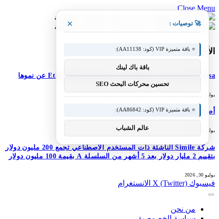
Close Menu
×
🚀 توصيات :
⭐ باقة متميزة VIP (كود: AA11138):
الأحدث
باقة باك لينك
M-Pesa إثيوبيا تعزز خدماتها؛ تعلن شركة Ethio Telecom عن نموها
تحسين محركات البحث SEO
يوليو 30, 2026
⭐ باقة متميزة VIP (كود: AA86842):
أصبح DJI Osmo Pocket 4P عالميًا
عالم الشباب
يوليو 30, 2026
شركة Simile الناشئة ذات المستخدم الاصطناعي تجمع 200 مليون دولار
بتقييم 2 مليار دولار بعد 5 أشهر من السلسلة A بقيمة 100 مليون دولار
يوليو 30, 2026
فيسبوك
X (Twitter)
الانستغرام
من نحن
سياسة الخصوصية