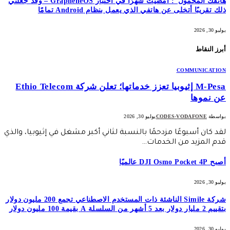
هاتفك المحمول”: أمضيت شهرًا في اختبار GrapheneOS – وقد جعلني
ذلك تقريبًا أتخلى عن هاتفي الذي يعمل بنظام Android تمامًا
يوليو 30, 2026
أبرز النقاط
COMMUNICATION
M-Pesa إثيوبيا تعزز خدماتها؛ تعلن شركة Ethio Telecom
عن نموها
بواسطة
CODES-VODAFONE
يوليو 30, 2026
لقد كان أسبوعًا مزدحمًا بالنسبة لثاني أكبر مشغل في إثيوبيا، والذي
قدم المزيد من الخدمات…
أصبح DJI Osmo Pocket 4P عالميًا
يوليو 30, 2026
شركة Simile الناشئة ذات المستخدم الاصطناعي تجمع 200 مليون دولار
بتقييم 2 مليار دولار بعد 5 أشهر من السلسلة A بقيمة 100 مليون دولار
يوليو 30, 2026