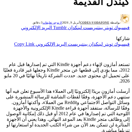
كيندل القديمة
بواسطة
CODES-VODAFONE
أبريل 9, 2026
لا توجد تعليقات
3 دقائق
فيسبوك
تويتر
بينتيريست
لينكدإن
Tumblr
البريد الإلكتروني
شاركها
فيسبوك
تويتر
لينكدإن
بينتيريست
البريد الإلكتروني
Copy Link
تستعد أمازون لإنهاء دعم أجهزة Kindle التي تم إصدارها قبل عام
2012، مما يؤدي إلى قطعها عن متجر Kindle وجعلها غير قادرة فعليًا
على تحميل أي محتوى جديد. حددت الشركة تاريخًا نهائيًا في 20 مايو
2026.
أرسلت أمازون بريدًا إلكترونيًا إلى العملاء هذا الأسبوع تعلن فيه أنها
ستنهي دعم الأجهزة، وفقًا لقطات الشاشة للرسالة المنشورة على
وسائل التواصل الاجتماعي وReddit من العملاء، وأكدتها أمازون.
وفقًا للرسالة، ستفقد أجهزة قراءة Kindle الإلكترونية والأجهزة
اللوحية التي تم إصدارها في عام 2012 أو قبل ذلك إمكانية الوصول
إلى وظائف متجر Kindle بعد الموعد النهائي. وهذا يعني أن الأجهزة
المتأثرة لن تتمكن بعد الآن من شراء الكتب الجديدة أو استعارتها أو
تنزيلها مباشرة.