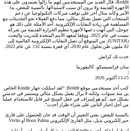
Reddit، قال العديد من المستخدمين إنهم ما زالوا يعتمدون على هذه
الأجهزة القديمة ولا يرون أي سبب لاستبدالها. بالنسبة للبعض، بدا
الأمر وكأنه مثال آخر على توقف شركات التكنولوجيا عن دعم
المنتجات التي تعمل بشكل مثالي، مما دفع العملاء نحو التحديثات مع
المساهمة في زيادة النفايات الإلكترونية. أحد الأمثلة على ذلك هو
جوجل، التي أنهت دعمها لأجهزة تنظيم الحرارة القديمة من شركة
نيست في عام 2025. ووفقا لمعهد الأمم المتحدة للتدريب والبحث
(UNITAR)، من المتوقع أن تصل النفايات الإلكترونية العالمية إلى
82 مليون طن بحلول عام 2030، أي قفزة بنسبة 32٪ عن عام 2022.
حدث تك كرانش
سان فرانسيسكو، كاليفورنيا
|
13-15 أكتوبر 2026
كتب أحد مستخدمي موقع Reddit: “لقد امتلكت جهاز Kindle الخاص
بي منذ سنوات، ولكنه لا يزال يعمل بشكل مثالي ويستمر في خدمتي
بشكل جيد. كم هو إسراف في جعل المنتج غير قابل للاستخدام عملياً
من أجل إجبار الناس على شراء طراز أحدث”.
بالنسبة للبعض، يعني التغيير أن الوقت قد حان للحصول على قارئ
حبر إلكتروني بديل، مثل القارئ الإلكتروني Boox Palma أو Vivlio.
إن قرار إيقاف أجهزة Kindle القديمة بشكل أساسي ليس أمرًا غير