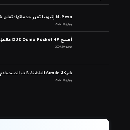
M-Pesa إثيوبيا تعزز خدماتها؛ تعلن شركة Ethio Telecom عن نموها
يوليو 30, 2026
أصبح DJI Osmo Pocket 4P عالميًا
يوليو 30, 2026
شركة Simile الناشئة ذات المستخدم الاصطناعي تجمع 200 مليون دولار بتقييم 2 مليار دولار بعد 5 أشهر من السلسلة A بقيمة 100 مليون دولار
يوليو 30, 2026