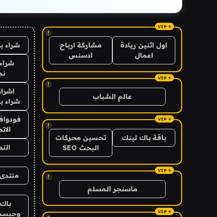
!
شراء ب
اول اثنين ريادة
مشاركة ارباح
اعمال
ادسنس
شراء 
نص
!
اشراق
عالم الشباب
شراء با
فودوافو
!
الات
باقة باك لينك
تحسين محركات
الت
البحث SEO
منتدى 
!
ماسنجر المسلم
باك 
وجيست