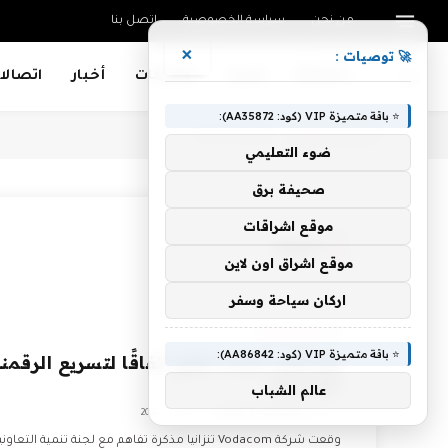
من نحن
سياسة الخصوصية
اتصل بنا
×
🚀 توصيات :
Mobiles
تقنية
تطبيقات
أخبار
اتصالا
⭐ باقة متميزة VIP (كود: AA35872):
أنت الآن تتصفح:
Home
»
اتفاقا
ضوء التعليمي
صحيفة برق
موقع اشراقات
اتفاقا
موقع اشراق اون لاين
اركان سياحة وسفر
COMMUNICATION
⭐ باقة متميزة VIP (كود: AA86842):
فوداكوم تنزانيا توقع اتفاقًا لتسريع الرقمن
التعاونية
عالم الشباب
بواسطة
CODES-VODAFONE
يونيو 11, 2026
وقعت شركة Vodacom تنزانيا مذكرة تفاهم مع لجنة تنمية التعاو