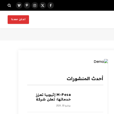
X
فيسبوك
الانستغرام
بينتيريست
فيميو
(Twitter)
اعلن معنا
أحدث المنشورات
M-Pesa إثيوبيا تعزز
خدماتها؛ تعلن شركة
Ethio Telecom عن
يوليو 30, 2026
نموها