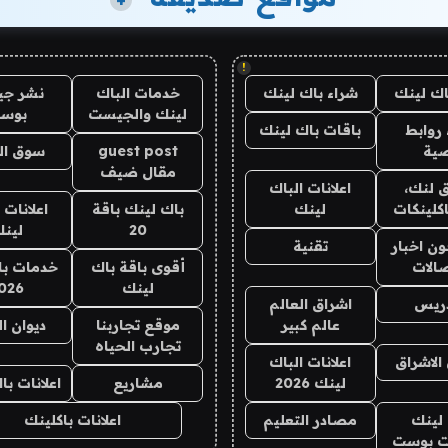
+
!
اك لينك
شراء باك لينك
خدمات الباك
نشر ج
لينك والجيست
بوس
روابط
باقات باك لينك
ية
guest post
سوق ال
مقال ضيف
 لنك،
اعلانات الباك
كلينكات
لينك
باك لينك باقة
اعلانات 
20
لين
ن اخبار
تقنية
صالات
أقوى باقة باك
خدمات با
لينك
026
دريس
اشراق العالم
عالم كبير
موقع تجاربنا
ديوان ا
تجارب الحياه
الاشراق
اعلانات الباك
لينك 2026
مشاريع
اعلانات ب
لينك
مصادر التعليم
اعلانات باكلينك
 بوست