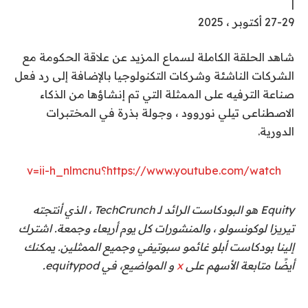
|
27-29 أكتوبر ، 2025
شاهد الحلقة الكاملة لسماع المزيد عن علاقة الحكومة مع
الشركات الناشئة وشركات التكنولوجيا بالإضافة إلى رد فعل
صناعة الترفيه على الممثلة التي تم إنشاؤها من الذكاء
الاصطناعى تيلي نوروود ، وجولة بذرة في المختبرات
الدورية.
https://www.youtube.com/watch؟v=ii-h_nlmcnu
Equity هو البودكاست الرائد لـ TechCrunch ، الذي أنتجته
تيريزا لوكونسولو ، والمنشورات كل يوم أربعاء وجمعة. اشترك
إلينا
بودكاست أبل
و
غائم
و
سبوتيفي
وجميع الممثلين. يمكنك
أيضًا متابعة الأسهم على
x
و
المواضيع
، في equitypod.