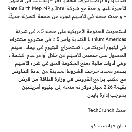
أعدت إدارة ترامب قرضًا اتحاديًا آخر – إنه ثالث في الأشهر
الأخيرة تليها واحدة مع شركة Intel و Rare Earth Mep MP
– وأخذت حصة في الأسهم كجزء من صفقة التجزئة حديثًا.
استحوذت الحكومة الأمريكية على حصة 5 ٪ في شركة
Lithium Americas الكندية وآخر 5 ٪ في مشروع مشترك
في ليثيوم أمريكتاس ، لاستخراج الليثيوم في نيفادا. سيتم
الحصول على حصص الأسهم من خلال أوامر عدم التكلفة ،
وهي أدوات مالية تمنح الحكومة الحق في شراء الأسهم
بسعر محدد. خرجت الشروط الجديدة من إعادة التفاوض
مع مكتب برامج القروض في وزارة الطاقة من قرض
بقيمة 2.26 مليار دولار تم منحه إلى ليثيوم أمريكتين
بموجب إدارة بايدن.
حدث TechCrunch
سان فرانسيسكو