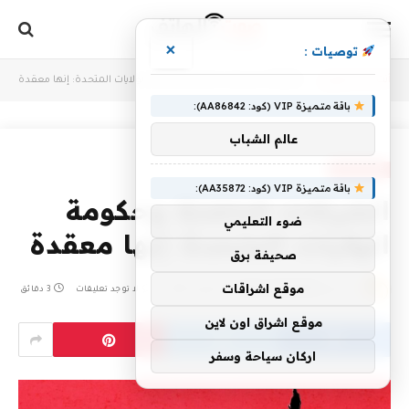
×
توصيات :
أنت الآن تتصفح:
Home
»
الشركات الناشئة وحكومة الولايات المتحدة: إنها معقدة
باقة متميزة VIP (كود: AA86842):
عالم الشباب
TECHNIQUE
باقة متميزة VIP (كود: AA35872):
الشركات الناشئة وحكومة
ضوء التعليمي
الولايات المتحدة: إنها معقدة
صحيفة برق
موقع اشراقات
بواسطة
CODES-VODAFONE
أكتوبر 4, 2025
لا توجد تعليقات
3 دقائق
موقع اشراق اون لاين
اركان سياحة وسفر