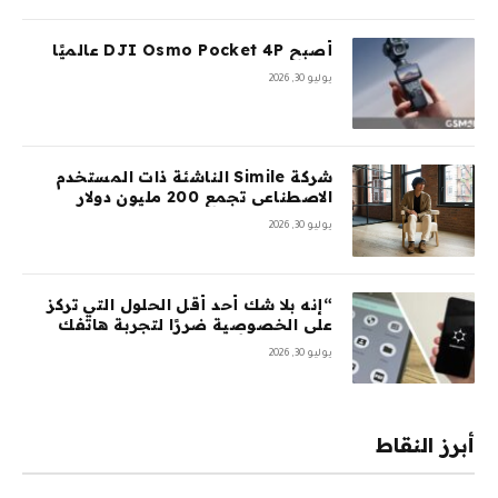
أصبح DJI Osmo Pocket 4P عالميًا
يوليو 30, 2026
شركة Simile الناشئة ذات المستخدم
الاصطناعي تجمع 200 مليون دولار
بتقييم 2 مليار دولار بعد 5 أشهر من
يوليو 30, 2026
السلسلة A بقيمة 100 مليون دولار
“إنه بلا شك أحد أقل الحلول التي تركز
على الخصوصية ضررًا لتجربة هاتفك
المحمول”: أمضيت شهرًا في اختبار
يوليو 30, 2026
GrapheneOS – وقد جعلني ذلك تقريبًا
أتخلى عن هاتفي الذي يعمل بنظام
Android تمامًا
أبرز النقاط