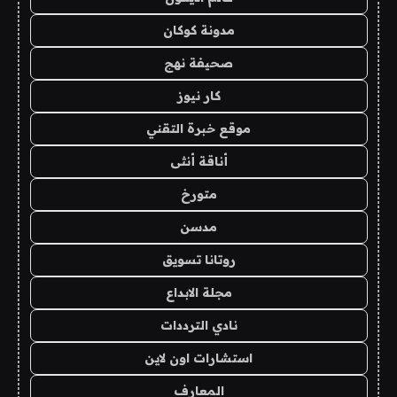
مدونة كوكان
صحيفة نهج
كار نيوز
موقع خبرة التقني
أناقة أنثى
متورخ
مدسن
روتانا تسويق
مجلة الابداع
نادي الترددات
استشارات اون لاين
المعارف