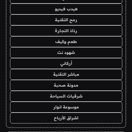
هيدب فيديو
رمح التقنية
رذاذ التجارة
طعم وكيف
شهود نت
أركاني
مباشر التقنية
مدونة صحبة
شرقيات السياحة
موسوعة انوار
اشراق الأرباح